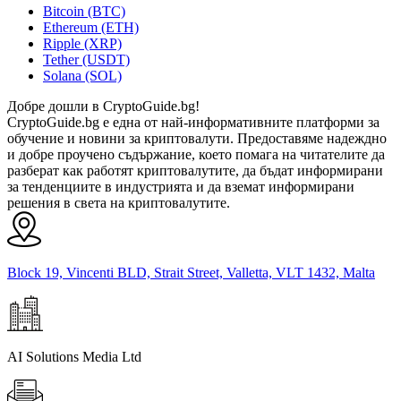
Bitcoin (BTC)
Ethereum (ETH)
Ripple (XRP)
Tether (USDT)
Solana (SOL)
Добре дошли в CryptoGuide.bg!
CryptoGuide.bg е една от най-информативните платформи за
обучение и новини за криптовалути. Предоставяме надеждно
и добре проучено съдържание, което помага на читателите да
разберат как работят криптовалутите, да бъдат информирани
за тенденциите в индустрията и да вземат информирани
решения в света на криптовалутите.
Block 19, Vincenti BLD, Strait Street, Valletta, VLT 1432, Malta
AI Solutions Media Ltd