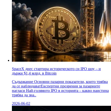
SpaceX днес стартира историческото си IPO шоу – и
държи $1,4 млрд. в Bitcoin
Съдържание Основни пазарни показатели, които трябва
да се наблюдаватЕкспертни прозрения за пазарните
нагласи Най-голямото IPO в историята – какво наистина
трябва да зна..
2026-06-02