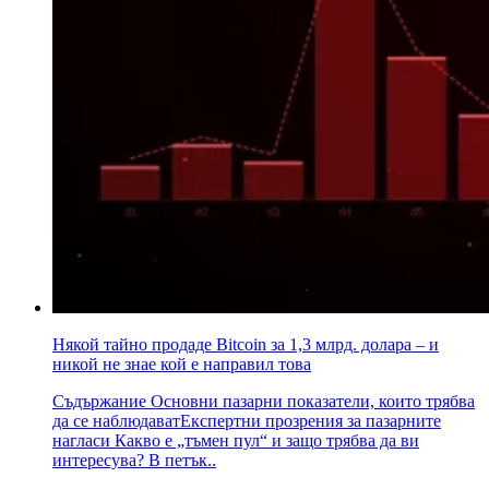
Някой тайно продаде Bitcoin за 1,3 млрд. долара – и
никой не знае кой е направил това
Съдържание Основни пазарни показатели, които трябва
да се наблюдаватЕкспертни прозрения за пазарните
нагласи Какво е „тъмен пул“ и защо трябва да ви
интересува? В петък..