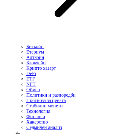
Биткойн
Етериум
Алткойн
Блокчейн
Крипто хазарт
DeFi
ETF
NFT
Обмен
Политики и разпоредби
Прогноза за цената
Стабилни монети
Технология
Финанси
Хакерство
Седмичен анализ