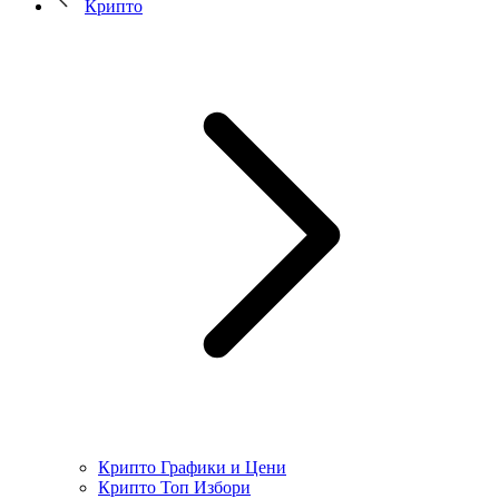
Крипто
Крипто Графики и Цени
Крипто Топ Избори