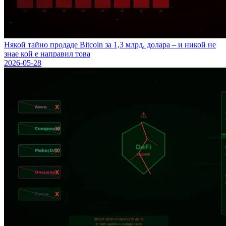
Някой тайно продаде Bitcoin за 1,3 млрд. долара – и никой не
знае кой е направил това
2026-05-28