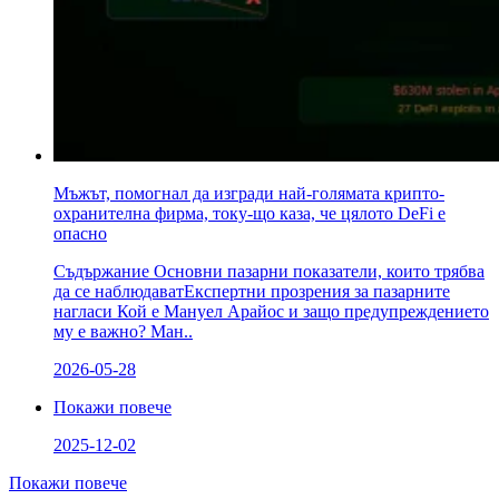
Мъжът, помогнал да изгради най-голямата крипто-
охранителна фирма, току-що каза, че цялото DeFi е
опасно
Съдържание Основни пазарни показатели, които трябва
да се наблюдаватЕкспертни прозрения за пазарните
нагласи Кой е Мануел Арайос и защо предупреждението
му е важно? Ман..
2026-05-28
Покажи повече
2025-12-02
Покажи повече