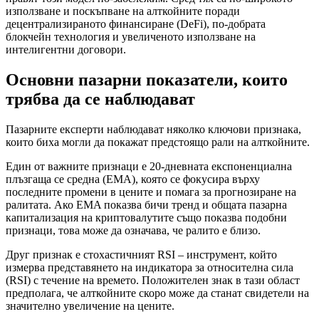
използване и поскъпване на алткойните поради
децентрализираното финансиране (DeFi), по-добрата
блокчейн технология и увеличеното използване на
интелигентни договори.
Основни пазарни показатели, които
трябва да се наблюдават
Пазарните експерти наблюдават няколко ключови признака,
които биха могли да покажат предстоящо рали на алткойните.
Един от важните признаци е 20-дневната експоненциална
плъзгаща се средна (EMA), която се фокусира върху
последните промени в цените и помага за прогнозиране на
ралитата. Ако EMA показва бичи тренд и общата пазарна
капитализация на криптовалутите също показва подобни
признаци, това може да означава, че ралито е близо.
Друг признак е стохастичният RSI – инструмент, който
измерва представянето на индикатора за относителна сила
(RSI) с течение на времето. Положителен знак в тази област
предполага, че алткойните скоро може да станат свидетели на
значително увеличение на цените.