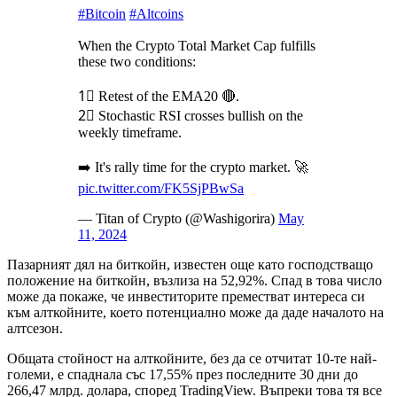
#Bitcoin
#Altcoins
When the Crypto Total Market Cap fulfills
these two conditions:
1⃣ Retest of the EMA20 🔴.
2⃣ Stochastic RSI crosses bullish on the
weekly timeframe.
➡️ It's rally time for the crypto market. 🚀
pic.twitter.com/FK5SjPBwSa
— Titan of Crypto (@Washigorira)
May
11, 2024
Пазарният дял на биткойн, известен още като господстващо
положение на биткойн, възлиза на 52,92%. Спад в това число
може да покаже, че инвеститорите преместват интереса си
към алткойните, което потенциално може да даде началото на
алтсезон.
Общата стойност на алткойните, без да се отчитат 10-те най-
големи, е спаднала със 17,55% през последните 30 дни до
266,47 млрд. долара, според TradingView. Въпреки това тя все