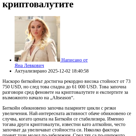
криптовалутите
Написано от
Яна Левкович
Актуализирано
2025-12-02 18:40:58
Наскоро биткойнът достигна рекордно висока стойност от 73
750 USD, но след това спадна до 61 000 USD. Това започна
разговори сред феновете на криптовалутите и експертите за
възможното начало на „Altseason“.
Биткойн обикновено започва пазарните цикли с резки
увеличения. Най-интересната активност обаче обикновено се
случва, когато цената на Биткойн се стабилизира. Именно
тогава други криптовалути, известни като алткойни, често
започват да увеличават стойността си. Няколко фактора
правят този модел по-забележим. Сред тях са по-широкото