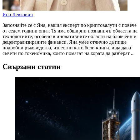
Яна Левкович
Запознайте се с Яна, нашия експерт по криптовалути с повече
от седем години опит. Тя има обширни познания в областта на
технологиите, особено в иновативните области на блокчейн и
децентрализираните финанси. Яна умее отлично да пише
подробни ръководства, известни като бели книги, и да дава
съвети по токеномика, които помагат на хората да разберат ..
Свързани статии