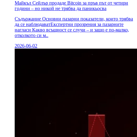
Майкъл Сейлър продаде Bitcoin за пръв път от четири
години – но никой не трябва да паникьосва
Съдържание Основни пазарни показатели, които трябва
да се наблюдаватЕкспертни прозрения за пазарните
нагласи Какво всъщност се случи – и защо е по-малко,
отколкото си м..
2026-06-02