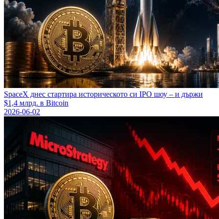
SpaceX днес стартира историческото си IPO шоу – и държи
$1,4 млрд. в Bitcoin
2026-06-02