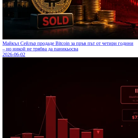
Майкъл Сейлър продаде Bitcoin за пръв път от четири години
– но никой не трябва да паникьосва
2026-06-02