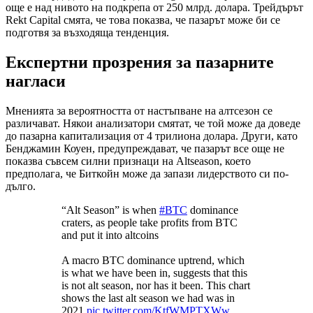
още е над нивото на подкрепа от 250 млрд. долара. Трейдърът
Rekt Capital смята, че това показва, че пазарът може би се
подготвя за възходяща тенденция.
Експертни прозрения за пазарните
нагласи
Мненията за вероятността от настъпване на алтсезон се
различават. Някои анализатори смятат, че той може да доведе
до пазарна капитализация от 4 трилиона долара. Други, като
Бенджамин Коуен, предупреждават, че пазарът все още не
показва съвсем силни признаци на Altseason, което
предполага, че Биткойн може да запази лидерството си по-
дълго.
“Alt Season” is when
#BTC
dominance
craters, as people take profits from BTC
and put it into altcoins
A macro BTC dominance uptrend, which
is what we have been in, suggests that this
is not alt season, nor has it been. This chart
shows the last alt season we had was in
2021
pic.twitter.com/KtfWMPTXWw