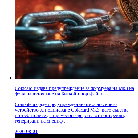
Coldcard издава предупреждение за фърмуера на Mk3 на
фона на източване на Биткойн портфейли
Coinkite издаде предупреждение относно своето
устройство за подписване Coldcard Mk3, като съветва
потребителите да преместят средства от портфейли,
генерирани на специф..
2026-08-01