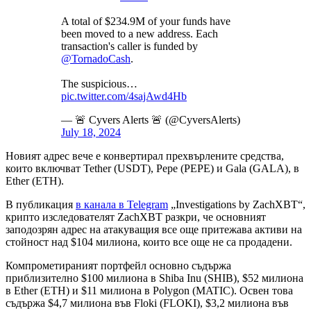
A total of $234.9M of your funds have
been moved to a new address. Each
transaction's caller is funded by
@TornadoCash
.
The suspicious…
pic.twitter.com/4sajAwd4Hb
— 🚨 Cyvers Alerts 🚨 (@CyversAlerts)
July 18, 2024
Новият адрес вече е конвертирал прехвърлените средства,
които включват Tether (USDT), Pepe (PEPE) и Gala (GALA), в
Ether (ETH).
В публикация
в канала в Telegram
„Investigations by ZachXBT“,
крипто изследователят ZachXBT разкри, че основният
заподозрян адрес на атакуващия все още притежава активи на
стойност над $104 милиона, които все още не са продадени.
Компрометираният портфейл основно съдържа
приблизително $100 милиона в Shiba Inu (SHIB), $52 милиона
в Ether (ETH) и $11 милиона в Polygon (MATIC). Освен това
съдържа $4,7 милиона във Floki (FLOKI), $3,2 милиона във