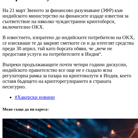
На 21 март Звеното за финансово разузнаване (ЗФР) към
индийското министерство на финансите издаде известия за
съответствие на няколко чуждестранни криптоборси,
включително OKX.
В известието, изпратено до индийските потребители на OKX,
се изискваше те да закрият сметките си и да изтеглят средства
преди 30 април, тъй като борсата обяви, че „вече не
предоставя услуги на потребителите в Индия“.
Въпреки продължаващите почти четири години дискусии,
индийското правителство все още не е създало ясна
регулаторна рамка за пазара на криптовалути в Индия, което
оставя бъдещето на крипторегулирането в страната
несигурно.
#Хакерски новини
Може също да ви хареса: