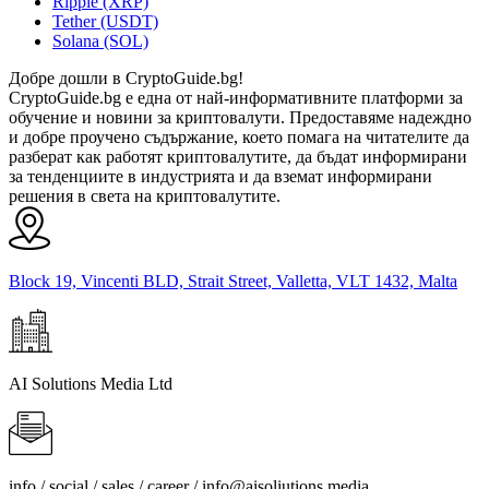
Ripple (XRP)
Tether (USDT)
Solana (SOL)
Добре дошли в CryptoGuide.bg!
CryptoGuide.bg е една от най-информативните платформи за
обучение и новини за криптовалути. Предоставяме надеждно
и добре проучено съдържание, което помага на читателите да
разберат как работят криптовалутите, да бъдат информирани
за тенденциите в индустрията и да вземат информирани
решения в света на криптовалутите.
Block 19, Vincenti BLD, Strait Street, Valletta, VLT 1432, Malta
AI Solutions Media Ltd
info / social / sales / career /
info@aisoliutions.media