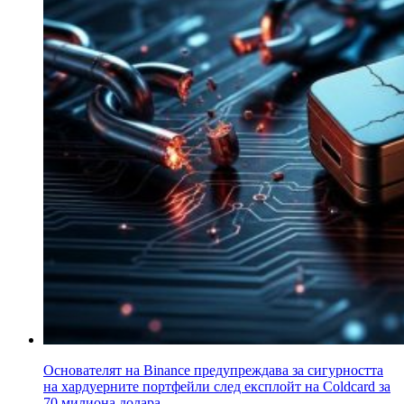
Основателят на Binance предупреждава за сигурността
на хардуерните портфейли след експлойт на Coldcard за
70 милиона долара