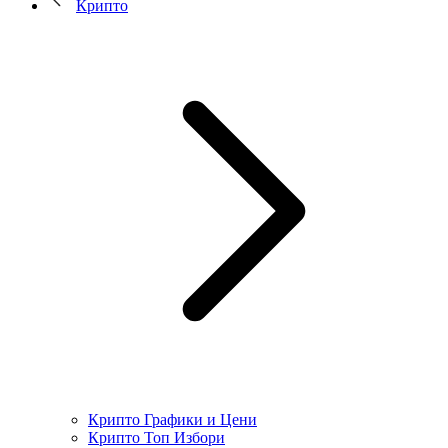
Крипто
Крипто Графики и Цени
Крипто Топ Избори