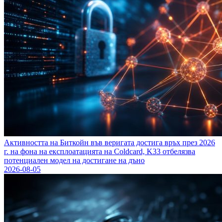
Активността на Биткойн във веригата достига връх през 2026
г. на фона на експлоатацията на Coldcard, K33 отбелязва
потенциален модел на достигане на дъно
2026-08-05