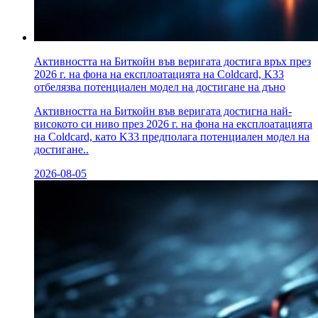
Активността на Биткойн във веригата достига връх през
2026 г. на фона на експлоатацията на Coldcard, K33
отбелязва потенциален модел на достигане на дъно
Активността на Биткойн във веригата достигна най-
високото си ниво през 2026 г. на фона на експлоатацията
на Coldcard, като K33 предполага потенциален модел на
достигане..
2026-08-05