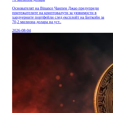
Основателят на Binance Чанпен Джао предупреди
притежателите на криптовалути за уязвимости в
хардуерните портфейли след експлойт на Биткойн за
70,2 милиона долара на уст..
2026-08-04