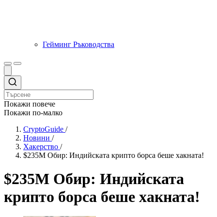
Гейминг Ръководства
Покажи повече
Покажи по-малко
CryptoGuide
/
Новини
/
Хакерство
/
$235M Обир: Индийската крипто борса беше хакната!
$235M Обир: Индийската
крипто борса беше хакната!