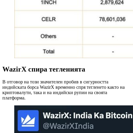
WazirX спира тегленията
В отговор на този значителен пробив в сигурността
индийската борса WazirX временно спря тегленето както на
криптовалути, така и на индийски рупии на своята
платформа.