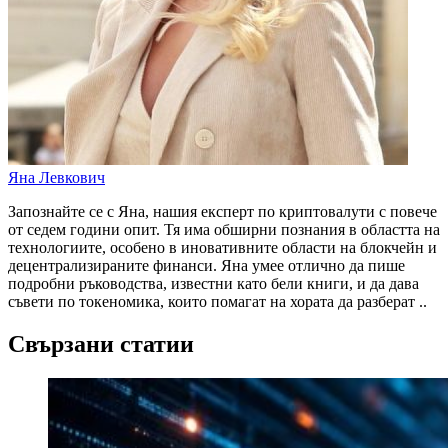
Яна Левкович
Запознайте се с Яна, нашия експерт по криптовалути с повече
от седем години опит. Тя има обширни познания в областта на
технологиите, особено в иновативните области на блокчейн и
децентрализираните финанси. Яна умее отлично да пише
подробни ръководства, известни като бели книги, и да дава
съвети по токеномика, които помагат на хората да разберат ..
Свързани статии