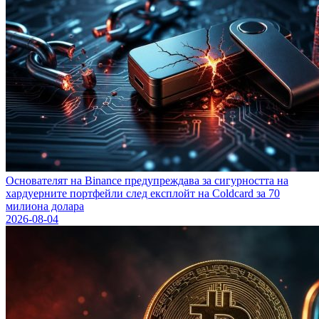
Основателят на Binance предупреждава за сигурността на
хардуерните портфейли след експлойт на Coldcard за 70
милиона долара
2026-08-04