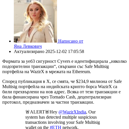
Написано от
Яна Левкович
Актуализирано
2025-12-02 17:05:58
Фирмата за уеб3 сигурност Cyvers е идентифицирала „няколко
подозрителни транзакции“, свързани със Safe Multisig
портфейла на WazirX в мрежата на Ethereum.
Според публикация в X, се смята, че $234,9 милиона от Safe
Multisig портфейла на индийската крипто борса WazirX са
били прехвърлени на нов адрес. Всяка от тези транзакции е
била финансирана чрез Tornado Cash, децентрализиран
протокол, предназначен за частни транзакции.
🚨ALERT🚨Hey
@WazirXIndia
, Our
system has detected multiple suspicious
transactions involving your Safe Multisig
wallet on the
#ETH
network.