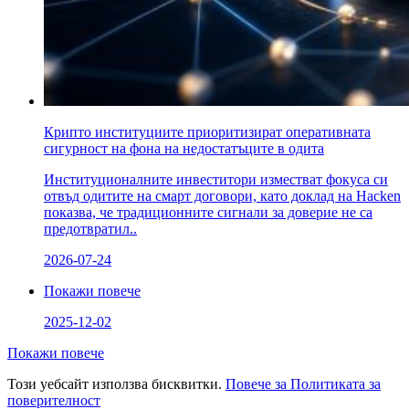
Крипто институциите приоритизират оперативната
сигурност на фона на недостатъците в одита
Институционалните инвеститори изместват фокуса си
отвъд одитите на смарт договори, като доклад на Hacken
показва, че традиционните сигнали за доверие не са
предотвратил..
2026-07-24
Покажи повече
2025-12-02
Покажи повече
Този уебсайт използва бисквитки.
Повече за Политиката за
поверителност