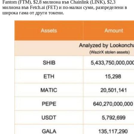
Fantom (FTM), $2,8 милиона във Chainlink (LINK), $2,3
милиона във Fetch.ai (FET) и по-малки суми, разпределени в
широка гама от други токени.