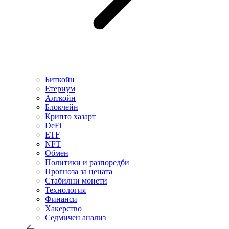
Биткойн
Етериум
Алткойн
Блокчейн
Крипто хазарт
DeFi
ETF
NFT
Обмен
Политики и разпоредби
Прогноза за цената
Стабилни монети
Технология
Финанси
Хакерство
Седмичен анализ