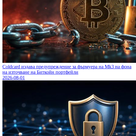
Coldcard издава предупреждение за фърмуера на Mk3 на фона
на източване на Биткойн портфейли
2026-08-01