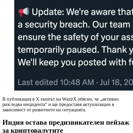
В публикация в X екипът на WazirX обясни, че „активно
разследва инцидента“ и ще предоставя актуализации в
зависимост от развитието на ситуацията.
Индия остава предизвикателен пейзаж
за криптовалутите