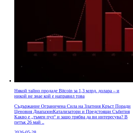
Някой тайно продаде Bitcoin за 1,3 млрд. долара – и
никой не знае кой е направил това
Съдържание Ограничена Сила на Златния Кръст Поради
Ценовия ДиапазонКатализатори и Предстоящи Събития
Какво е „тъмен пул“ и защо трябва да ви интересува? В
петък 26 май ..
2026-05-28