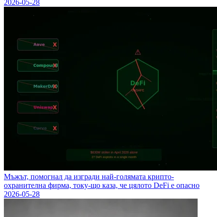
2026-05-28
Мъжът, помогнал да изгради най-голямата крипто-
охранителна фирма, току-що каза, че цялото DeFi е опасно
2026-05-28