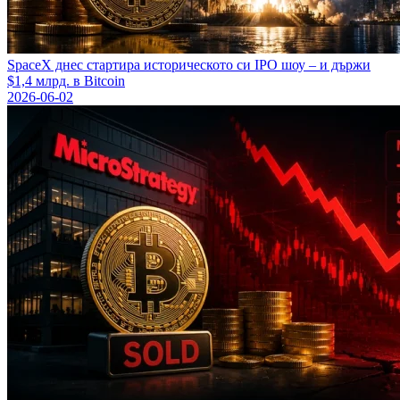
SpaceX днес стартира историческото си IPO шоу – и държи
$1,4 млрд. в Bitcoin
2026-06-02