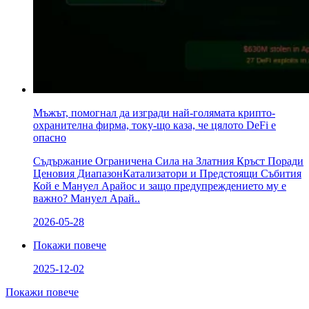
Мъжът, помогнал да изгради най-голямата крипто-
охранителна фирма, току-що каза, че цялото DeFi е
опасно
Съдържание Ограничена Сила на Златния Кръст Поради
Ценовия ДиапазонКатализатори и Предстоящи Събития
Кой е Мануел Арайос и защо предупреждението му е
важно? Мануел Арай..
2026-05-28
Покажи повече
2025-12-02
Покажи повече