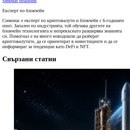
Simonas Brazionis
Експерт по блокчейн
Симонас е експерт по криптовалути и блокчейн с 6-годишен
опит. Запален по индустрията, той обучава другите на
блокчейн технологията и непрекъснато разширява знанията
си. Помогнал е на много новодошли да разберат
криптовалутите, да се ориентират в инвестициите и да се
информират за тенденции като DeFi и NFT.
Свързани статии