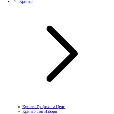
Крипто
Крипто Графики и Цени
Крипто Топ Избори