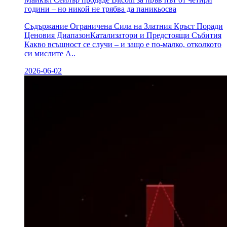
години – но никой не трябва да паникьосва
Съдържание Ограничена Сила на Златния Кръст Поради
Ценовия ДиапазонКатализатори и Предстоящи Събития
Какво всъщност се случи – и защо е по-малко, отколкото
си мислите А..
2026-06-02