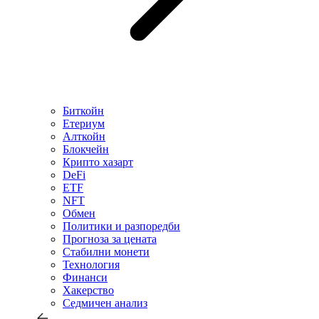
Биткойн
Етериум
Алткойн
Блокчейн
Крипто хазарт
DeFi
ETF
NFT
Обмен
Политики и разпоредби
Прогноза за цената
Стабилни монети
Технология
Финанси
Хакерство
Седмичен анализ