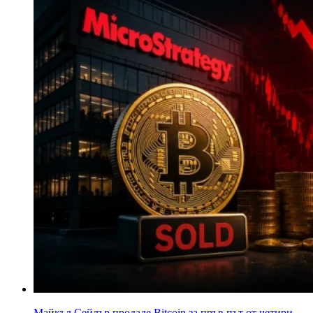
Майкъл Сейлър продаде Bitcoin за пръв път от четири