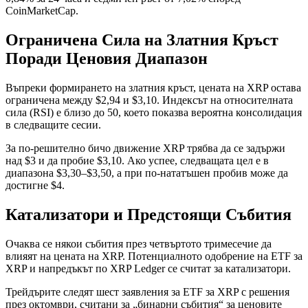
CoinMarketCap.
Ограничена Сила на Златния Кръст
Поради Ценовия Диапазон
Въпреки формирането на златния кръст, цената на XRP остава
ограничена между $2,94 и $3,10. Индексът на относителната
сила (RSI) е близо до 50, което показва вероятна консолидация
в следващите сесии.
За по-решително бичо движение XRP трябва да се задържи
над $3 и да пробие $3,10. Ако успее, следващата цел е в
диапазона $3,30–$3,50, а при по-нататъшен пробив може да
достигне $4.
Катализатори и Предстоящи Събития
Очаква се някои събития през четвъртото тримесечие да
влияят на цената на XRP. Потенциалното одобрение на ETF за
XRP и напредъкът по XRP Ledger се считат за катализатори.
Трейдърите следят шест заявления за ETF за XRP с решения
през октомври, считани за „бинарни събития“ за ценовите