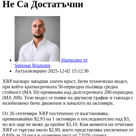
Не Са Достатъчни
Написано от
Simonas Brazionis
Актуализирано
2025-12-02 15:12:36
XRP наскоро завърши златен кръст, бичи технически модел,
при който краткосрочната 50-периодна пълзяща средна
стойност (MA 50) преминава над дългосрочната 200-периодна
(MA 200). Този модел се появи на двучасов график и съвпада с
възобновено бичо движение в началото на октомври.
От 26 септември XRP постепенно се възстановява,
преминавайки $2,93 на 1 октомври и последователно над $3,
но все още не може да пробие $3,10. Към момента на отчитане
XRP се търгува около $2,99, което представлява увеличение от
0,84% за 24 часа и седмичен ръст от 7,02% според