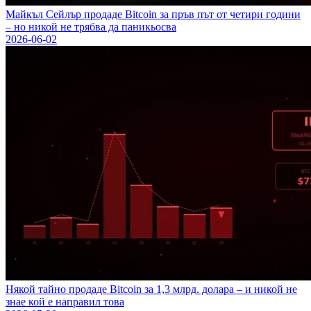
Майкъл Сейлър продаде Bitcoin за пръв път от четири години
– но никой не трябва да паникьосва
2026-06-02
Някой тайно продаде Bitcoin за 1,3 млрд. долара – и никой не
знае кой е направил това