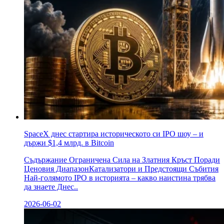
SpaceX днес стартира историческото си IPO шоу – и
държи $1,4 млрд. в Bitcoin
Съдържание Ограничена Сила на Златния Кръст Поради
Ценовия ДиапазонКатализатори и Предстоящи Събития
Най-голямото IPO в историята – какво наистина трябва
да знаете Днес..
2026-06-02