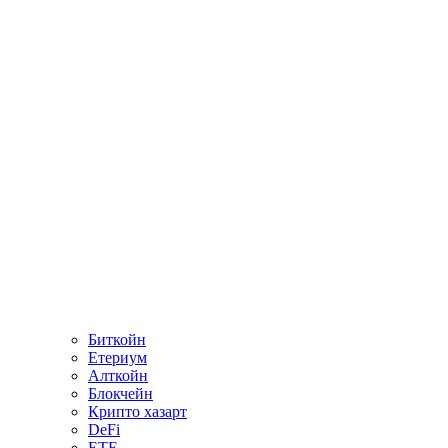
Биткойн
Етериум
Алткойн
Блокчейн
Крипто хазарт
DeFi
ETF