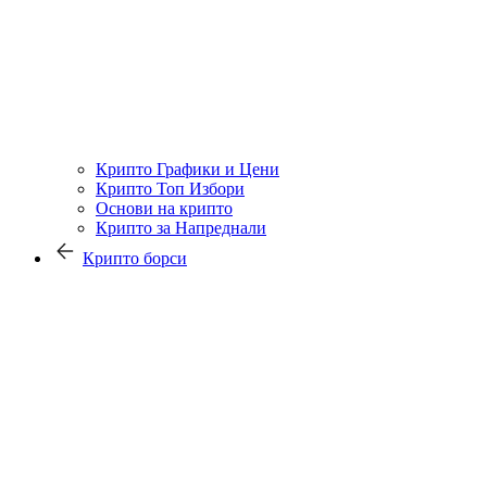
Крипто Графики и Цени
Крипто Топ Избори
Основи на крипто
Крипто за Напреднали
Крипто борси