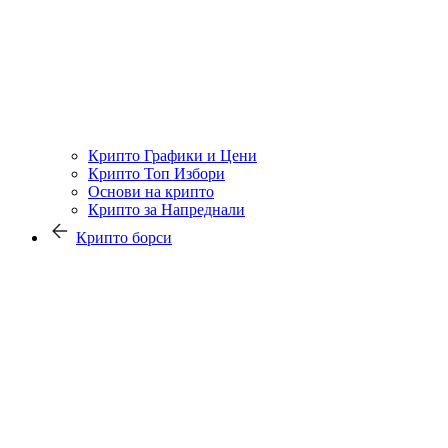
Крипто Графики и Цени
Крипто Топ Избори
Основи на крипто
Крипто за Напреднали
Крипто борси