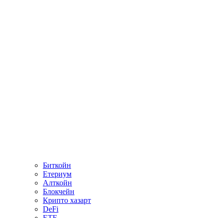
Биткойн
Етериум
Алткойн
Блокчейн
Крипто хазарт
DeFi
ETF