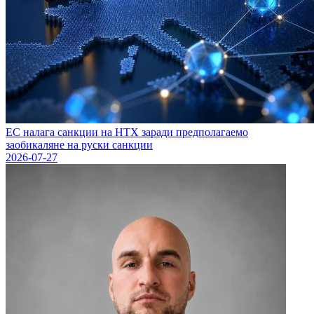
ЕС налага санкции на HTX заради предполагаемо
заобикаляне на руски санкции
2026-07-27