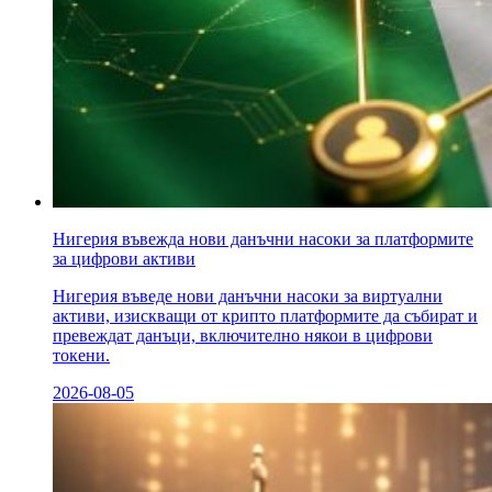
Нигерия въвежда нови данъчни насоки за платформите
за цифрови активи
Нигерия въведе нови данъчни насоки за виртуални
активи, изискващи от крипто платформите да събират и
превеждат данъци, включително някои в цифрови
токени.
2026-08-05