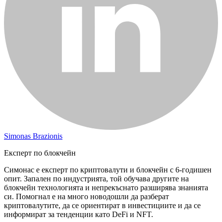
Simonas Brazionis
Експерт по блокчейн
Симонас е експерт по криптовалути и блокчейн с 6-годишен
опит. Запален по индустрията, той обучава другите на
блокчейн технологията и непрекъснато разширява знанията
си. Помогнал е на много новодошли да разберат
криптовалутите, да се ориентират в инвестициите и да се
информират за тенденции като DeFi и NFT.