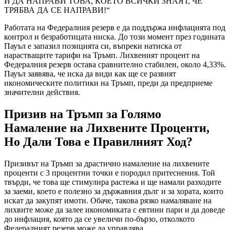
И ДА НАПРАВИ ТОВА, КОЕТО ВСИЧКИ ЗНАЯТ, ЧЕ
ТРЯБВА ДА СЕ НАПРАВИ!“
Работата на Федералния резерв е да поддържа инфлацията под
контрол и безработицата ниска. До този момент през годината
Пауъл е запазил позицията си, въпреки натиска от
нарастващите тарифи на Тръмп. Лихвеният процент на
Федералния резерв остава сравнително стабилен, около 4,33%.
Пауъл заявява, че иска да види как ще се развият
икономическите политики на Тръмп, преди да предприеме
значителни действия.
Призив на Тръмп за Голямо
Намаление на Лихвените Проценти,
Но Дали Това е Правилният Ход?
Призивът на Тръмп за драстично намаление на лихвените
проценти с 3 процентни точки е породил притеснения. Той
твърди, че това ще стимулира растежа и ще намали разходите
за заеми, което е полезно за държавния дълг и за хората, които
искат да закупят имоти. Обаче, такова рязко намаляване на
лихвите може да залее икономиката с евтини пари и да доведе
до инфлация, която да се увеличи по-бързо, отколкото
Федералният резерв може да управлява.