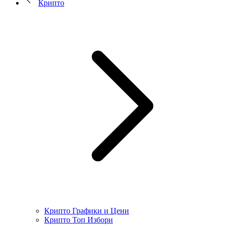
Крипто
Крипто Графики и Цени
Крипто Топ Избори