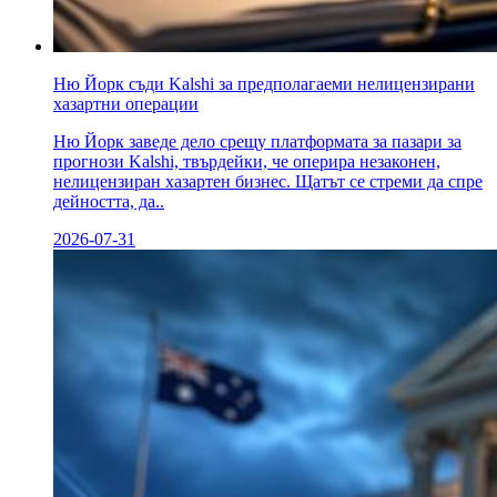
Ню Йорк съди Kalshi за предполагаеми нелицензирани
хазартни операции
Ню Йорк заведе дело срещу платформата за пазари за
прогнози Kalshi, твърдейки, че оперира незаконен,
нелицензиран хазартен бизнес. Щатът се стреми да спре
дейността, да..
2026-07-31