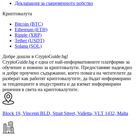
Декларация за съвременното робство
Криптовалута
Bitcoin (BTC)
Ethereum (ETH)
Ripple (XRP)
Tether (USDT)
Solana (SOL)
Добре дошли в CryptoGuide.bg!
CryptoGuide.bg е една от най-информативните платформи за
обучение и новини за криптовалути. Предоставяме надеждно
и добре проучено съдържание, което помага на читателите да
разберат как работят криптовалутите, да бъдат информирани
за тенденциите в индустрията и да вземат информирани
решения в света на криптовалутите.
Block 19, Vincenti BLD, Strait Street, Valletta, VLT 1432, Malta