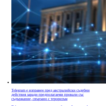
Telegram е изправен пред австралийски съдебни
действия заради предполагаеми провали със
съдържание, свързано с тероризъм