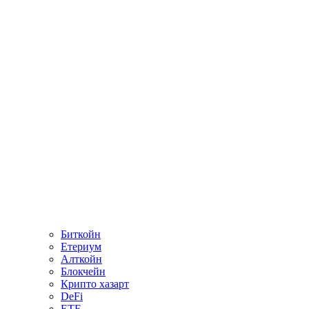
Биткойн
Етериум
Алткойн
Блокчейн
Крипто хазарт
DeFi
ETF