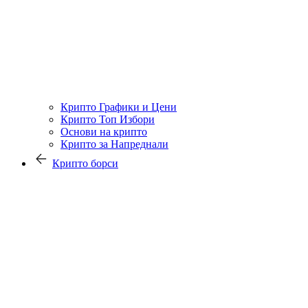
Крипто Графики и Цени
Крипто Топ Избори
Основи на крипто
Крипто за Напреднали
Крипто борси