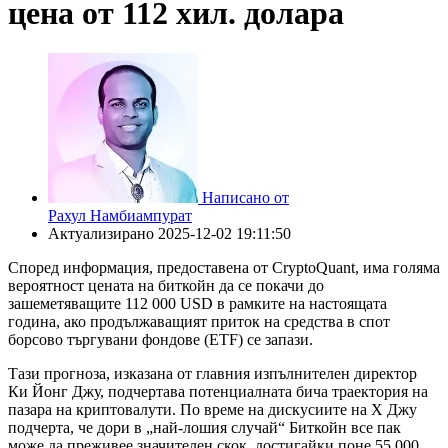
цена от 112 хил. долара
Написано от
Рахул Намбиампурат
Актуализирано
2025-12-02 19:11:50
Според информация, предоставена от CryptoQuant, има голяма
вероятност цената на биткойн да се покачи до
зашеметяващите 112 000 USD в рамките на настоящата
година, ако продължаващият приток на средства в спот
борсово търгувани фондове (ETF) се запази.
Тази прогноза, изказана от главния изпълнителен директор
Ки Йонг Джу, подчертава потенциалната бича траектория на
пазара на криптовалути. По време на дискусиите на X Джу
подчерта, че дори в „най-лошия случай“ Биткойн все пак
може да преживее значителен скок, достигайки поне 55 000