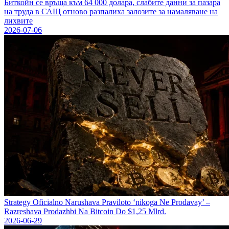
Биткойн се връща към 64 000 долара, слабите данни за пазара
на труда в САЩ отново разпалиха залозите за намаляване на
лихвите
2026-07-06
Strategy Oficіalno Narushava Praviloto ‘nikoga Ne Prodavay’ –
Razreshava Prodazhbi Na Bitcoin Do $1,25 Mlrd.
2026-06-29