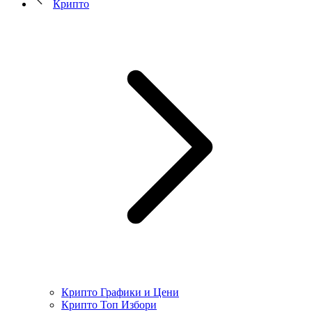
Крипто
Крипто Графики и Цени
Крипто Топ Избори