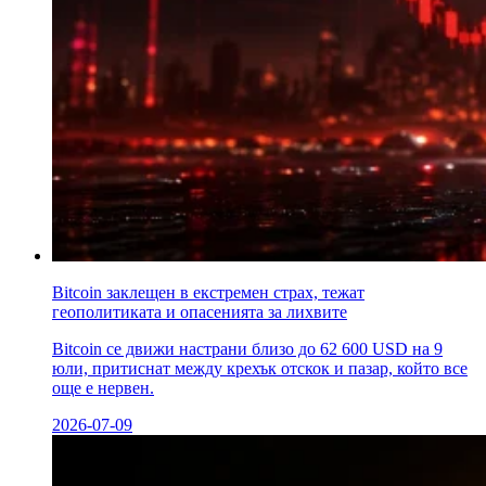
Bitcoin заклещен в екстремен страх, тежат
геополитиката и опасенията за лихвите
Bitcoin се движи настрани близо до 62 600 USD на 9
юли, притиснат между крехък отскок и пазар, който все
още е нервен.
2026-07-09