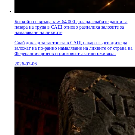
Биткойн се връща към 64 000 долара, слабите данни за
пазара на труда в САЩ отново разпалиха залозите за
намаляване на лихвите
Слаб доклад за заетостта в САЩ накара търговците да
заложат на по-ранно намаляване на лихвите от страна на
Федералния резерв и рисковите активи оживяха.
2026-07-06