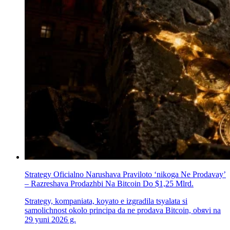
Strategy Oficіalno Narushava Praviloto ‘nikoga Ne Prodavay’
– Razreshava Prodazhbi Na Bitcoin Do $1,25 Mlrd.
Strategy, kompaniata, koуato е izgradila tsyalata si
samolichnost okolo principa da ne prodava Bitcoin, obяvi na
29 yuni 2026 g.