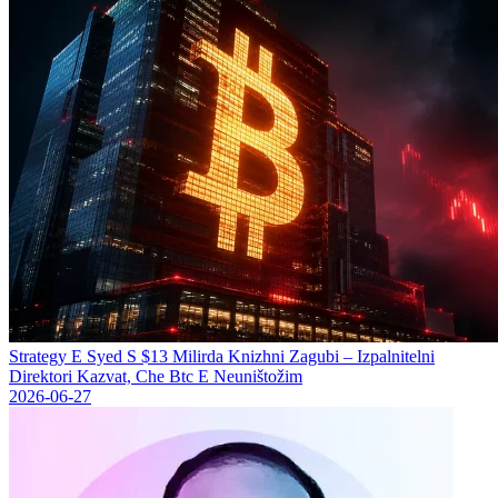
Strategy Е Syed S $13 Milirda Knizhni Zagubi – Izpalnitelni
Direktori Kazvat, Che Btc E Neuništožim
2026-06-27