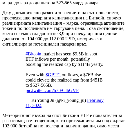
млрд. долара до диапазона 527-565 млрд. долара.
Джу допълнително разясни значението на съотношението,
проследяващо пазарната капитализация на Биткойн спрямо
реализираната капитализация – мярка, отразяваща активните
токени по последната им търгувана цена. Това съотношение,
което се очаква да достигне 3,9 при спекулирания ценови
диапазон от 104 000 до 112 000 USD, исторически
сигнализира за потенциален пазарен връх.
#Bitcoin
market has seen $9.5B in spot
ETF inflows per month, potentially
boosting the realized cap by $114B yearly.
Even with
$GBTC
outflows, a $76B rise
could elevate the realized cap from $451B
to $527-565B.
pic.twitter.com/b7iFCIbGVP
— Ki Young Ju (@ki_young_ju)
February
11, 2024
Метеоритният възход на спот Биткойн ETF е показателен за
разрастваща се тенденция, като притежанията им надхвърлят
192 000 биткойна по последни налични данни, само месец