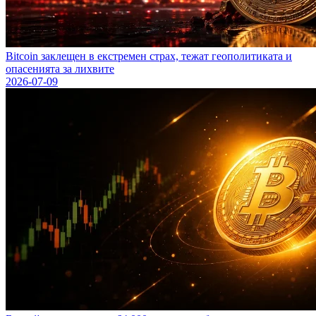
Bitcoin заклещен в екстремен страх, тежат геополитиката и
опасенията за лихвите
2026-07-09