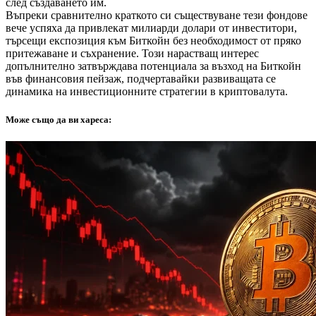
след създаването им.
Въпреки сравнително краткото си съществуване тези фондове
вече успяха да привлекат милиарди долари от инвеститори,
търсещи експозиция към Биткойн без необходимост от пряко
притежаване и съхранение. Този нарастващ интерес
допълнително затвърждава потенциала за възход на Биткойн
във финансовия пейзаж, подчертавайки развиващата се
динамика на инвестиционните стратегии в криптовалута.
Може също да ви хареса: