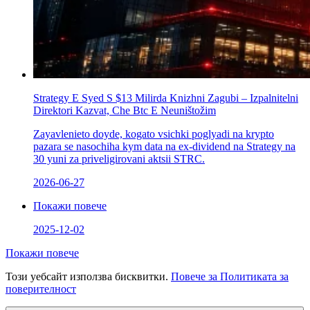
Strategy Е Syed S $13 Milirda Knizhni Zagubi – Izpalnitelni
Direktori Kazvat, Che Btc E Neuništožim
Zayavlenieto doyde, kogato vsichki poglyadi na krypto
pazara se nasochіha kym data na ex-dividend na Strategy na
30 yuni za priveligirovani aktsii STRC.
2026-06-27
Покажи повече
2025-12-02
Покажи повече
Този уебсайт използва бисквитки.
Повече за Политиката за
поверителност