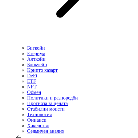
Биткойн
Етериум
Алткойн
Блокчейн
Крипто хазарт
DeFi
ETF
NFT
Обмен
Политики и разпоредби
Прогноза за цената
Стабилни монети
Технология
Финанси
Хакерство
Седмичен анализ