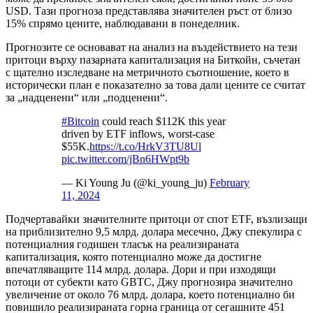
USD. Тази прогноза представлява значителен ръст от близо
15% спрямо цените, наблюдавани в понеделник.
Прогнозите се основават на анализ на въздействието на тези
притоци върху пазарната капитализация на Биткойн, съчетан
с щателно изследване на метричното съотношение, което в
исторически план е показателно за това дали цените се считат
за „надценени“ или „подценени“.
#Bitcoin
could reach $112K this year
driven by ETF inflows, worst-case
$55K.
https://t.co/HrkV3TU8Ul
pic.twitter.com/jBn6HWpt9b
— Ki Young Ju (@ki_young_ju)
February
11, 2024
Подчертавайки значителните притоци от спот ETF, възлизащи
на приблизително 9,5 млрд. долара месечно, Джу спекулира с
потенциалния годишен тласък на реализираната
капитализация, която потенциално може да достигне
впечатляващите 114 млрд. долара. Дори и при изходящи
потоци от субекти като GBTC, Джу прогнозира значително
увеличение от около 76 млрд. долара, което потенциално би
повишило реализираната горна граница от сегашните 451