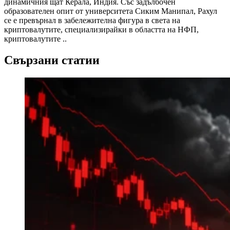
динамичния щат Керала, Индия. Със задълбочен
образователен опит от университета Сиким Манипал, Рахул
се е превърнал в забележителна фигура в света на
криптовалутите, специализирайки в областта на НФП,
криптовалутите ..
Свързани статии