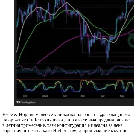
Hype & Hopium малко се успокоиха на фона на „разклащането
на оръжията“ в Близкия изток, но като се има предвид, че сме
в летния тримесечие, тази конфигурация е идеална за лека
корекция, известна като Higher Low, и продължение към нов