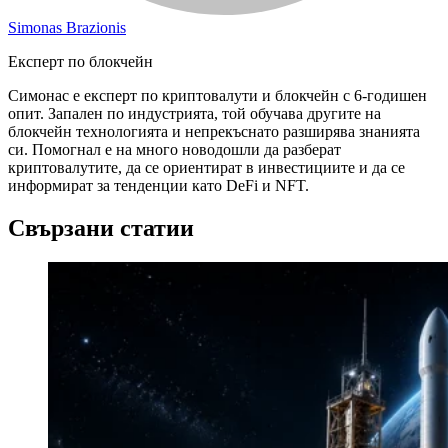
Simonas Brazionis
Експерт по блокчейн
Симонас е експерт по криптовалути и блокчейн с 6-годишен
опит. Запален по индустрията, той обучава другите на
блокчейн технологията и непрекъснато разширява знанията
си. Помогнал е на много новодошли да разберат
криптовалутите, да се ориентират в инвестициите и да се
информират за тенденции като DeFi и NFT.
Свързани статии