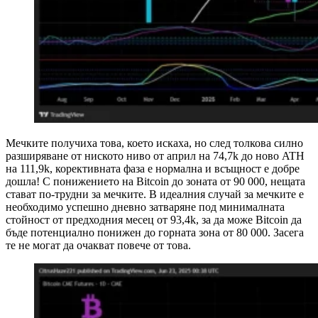
Мечките получиха това, което искаха, но след толкова силно
разширяване от ниското ниво от април на 74,7k до ново ATH
на 111,9k, корективната фаза е нормална и всъщност е добре
дошла! С понижението на Bitcoin до зоната от 90 000, нещата
стават по-трудни за мечките. В идеалния случай за мечките е
необходимо успешно дневно затваряне под минималната
стойност от предходния месец от 93,4k, за да може Bitcoin да
бъде потенциално понижен до горната зона от 80 000. Засега
те не могат да очакват повече от това.