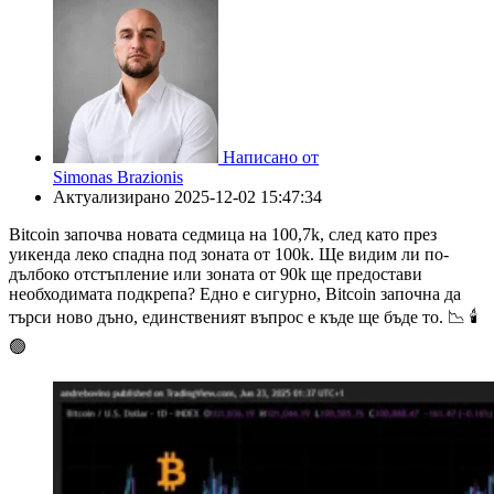
Написано от
Simonas Brazionis
Актуализирано
2025-12-02 15:47:34
Bitcoin започва новата седмица на 100,7k, след като през
уикенда леко спадна под зоната от 100k. Ще видим ли по-
дълбоко отстъпление или зоната от 90k ще предостави
необходимата подкрепа? Едно е сигурно, Bitcoin започна да
търси ново дъно, единственият въпрос е къде ще бъде то. 📉 🕯
🟢