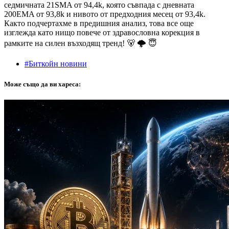
седмичната 21SMA от 94,4k, която съвпада с дневната
200EMA от 93,8k и нивото от предходния месец от 93,4k.
Както подчертахме в предишния анализ, това все още
изглежда като нищо повече от здравословна корекция в
рамките на силен възходящ тренд! 🐻 🌩 😇
#Биткойн новини
Може също да ви хареса: