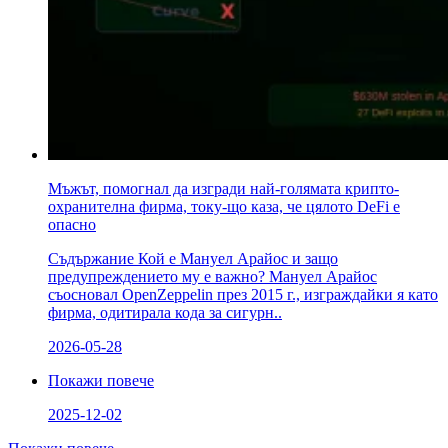
Мъжът, помогнал да изгради най-голямата крипто-
охранителна фирма, току-що каза, че цялото DeFi е
опасно
Съдържание Кой е Мануел Арайос и защо
предупреждението му е важно? Мануел Арайос
съосновал OpenZeppelin през 2015 г., изграждайки я като
фирма, одитирала кода за сигурн..
2026-05-28
Покажи повече
2025-12-02