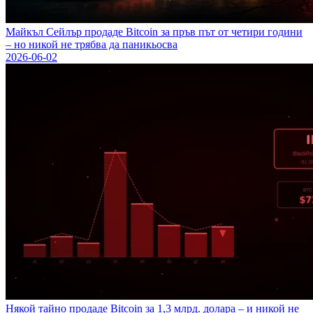
Майкъл Сейлър продаде Bitcoin за пръв път от четири години
– но никой не трябва да паникьосва
2026-06-02
Някой тайно продаде Bitcoin за 1,3 млрд. долара – и никой не