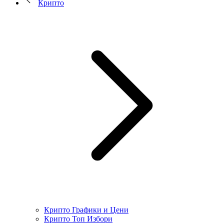
Крипто
Крипто Графики и Цени
Крипто Топ Избори