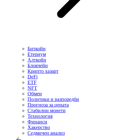
Биткойн
Етериум
Алткойн
Блокчейн
Крипто хазарт
DeFi
ETF
NFT
Обмен
Политики и разпоредби
Прогноза за цената
Стабилни монети
Технология
Финанси
Хакерство
Седмичен анализ