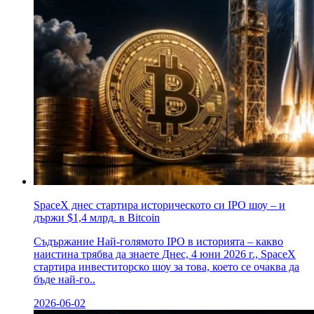
SpaceX днес стартира историческото си IPO шоу – и
държи $1,4 млрд. в Bitcoin
Съдържание Най-голямото IPO в историята – какво
наистина трябва да знаете Днес, 4 юни 2026 г., SpaceX
стартира инвеститорско шоу за това, което се очаква да
бъде най-го..
2026-06-02