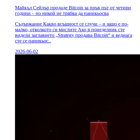
Майкъл Сейлър продаде Bitcoin за пръв път от четири
години – но никой не трябва да паникьосва
Съдържание Какво всъщност се случи – и защо е по-
малко, отколкото си мислите Ако в понеделник сте
видели заглавието „Strategy продава Bitcoin“ и веднага
сте се паникьос..
2026-06-02