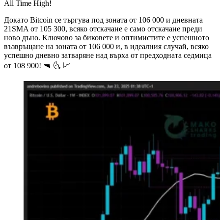
All Time High!
Докато Bitcoin се търгува под зоната от 106 000 и дневната
21SMA от 105 300, всяко отскачане е само отскачане преди
ново дъно. Ключово за биковете и оптимистите е успешното
възвръщане на зоната от 106 000 и, в идеалния случай, всяко
успешно дневно затваряне над върха от предходната седмица
от 108 900! 🔫 🌜 📈