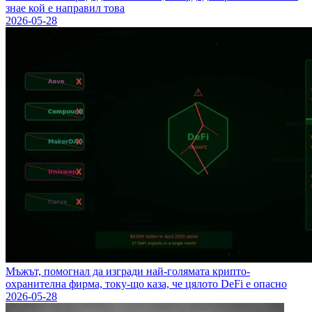
знае кой е направил това
2026-05-28
Мъжът, помогнал да изгради най-голямата крипто-
охранителна фирма, току-що каза, че цялото DeFi е опасно
2026-05-28