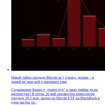
Някой тайно продаде Bitcoin за 1,3 млрд. долара – и
никой не знае кой е направил това
Съдържание Какво е „тъмен пул“ и защо трябва да ви
интересува? В петък 26 май неизвестен инвеститор
продаде 29,2 млн. акции на Bitcoin ETF на BlackRock в
една частна тр..