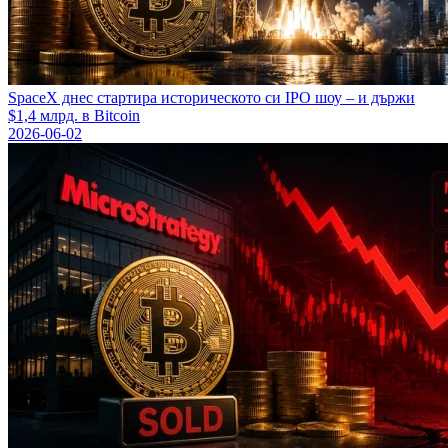
SpaceX днес стартира историческото си IPO шоу – и държи
$1,4 млрд. в Bitcoin
2026-06-02