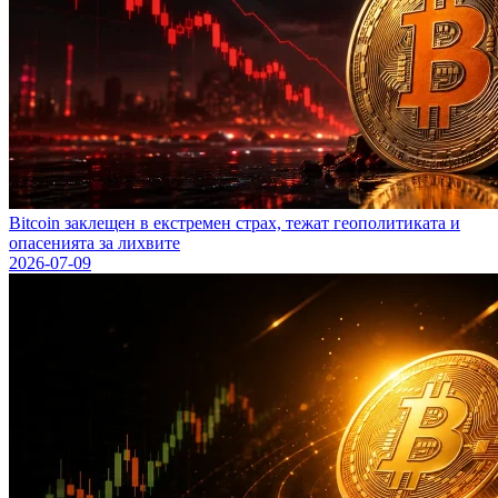
Bitcoin заклещен в екстремен страх, тежат геополитиката и
опасенията за лихвите
2026-07-09