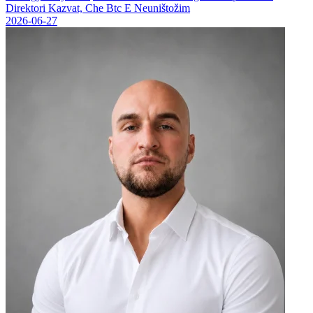
Direktori Kazvat, Che Btc E Neuništožim
2026-06-27