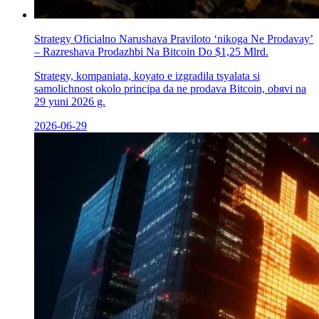
Strategy Oficіalno Narushava Praviloto ‘nikoga Ne Prodavay’
– Razreshava Prodazhbi Na Bitcoin Do $1,25 Mlrd.
Strategy, kompaniata, koуato е izgradila tsyalata si
samolichnost okolo principa da ne prodava Bitcoin, obяvi na
29 yuni 2026 g.
2026-06-29