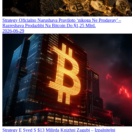
Strategy Oficіalno Narushava Praviloto ‘nikoga Ne Prodavay’ –
Razreshava Prodazhbi Na Bitcoin Do $1,25 Mlrd.
2026-06-29
Strategy Е Syed S $13 Milirda Knizhni Zagubi – Izpalnitelni