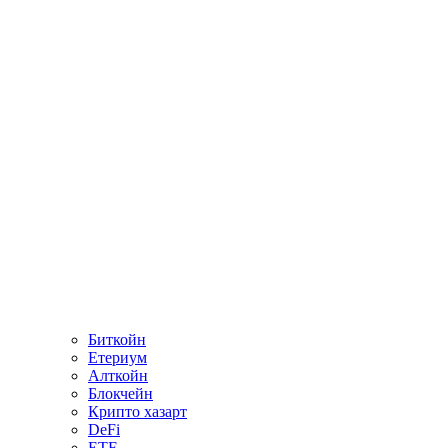
Биткойн
Етериум
Алткойн
Блокчейн
Крипто хазарт
DeFi
ETF