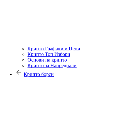
Крипто Графики и Цени
Крипто Топ Избори
Основи на крипто
Крипто за Напреднали
Крипто борси