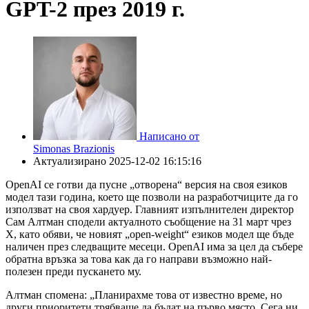
GPT-2 през 2019 г.
Написано от
Simonas Brazionis
Актуализирано
2025-12-02 16:15:16
OpenAI се готви да пусне „отворена“ версия на своя езиков
модел тази година, което ще позволи на разработчиците да го
използват на своя хардуер. Главният изпълнителен директор
Сам Алтман сподели актуалното съобщение на 31 март чрез
X, като обяви, че новият „open-weight“ езиков модел ще бъде
наличен през следващите месеци. OpenAI има за цел да събере
обратна връзка за това как да го направи възможно най-
полезен преди пускането му.
Алтман спомена: „Планирахме това от известно време, но
други приоритети трябваше да бъдат на първо място. Сега ни