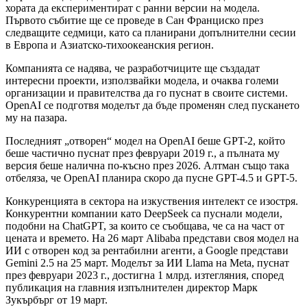
хората да експериментират с ранни версии на модела.
Първото събитие ще се проведе в Сан Франциско през
следващите седмици, като са планирани допълнителни сесии
в Европа и Азиатско-тихоокеанския регион.
Компанията се надява, че разработчиците ще създадат
интересни проекти, използвайки модела, и очаква големи
организации и правителства да го пуснат в своите системи.
OpenAI се подготвя моделът да бъде променян след пускането
му на пазара.
Последният „отворен“ модел на OpenAI беше GPT-2, който
беше частично пуснат през февруари 2019 г., а пълната му
версия беше налична по-късно през 2026. Алтман също така
отбеляза, че OpenAI планира скоро да пусне GPT-4.5 и GPT-5.
Конкуренцията в сектора на изкуствения интелект се изостря.
Конкурентни компании като DeepSeek са пуснали модели,
подобни на ChatGPT, за които се съобщава, че са на част от
цената и времето. На 26 март Alibaba представи своя модел на
ИИ с отворен код за рентабилни агенти, а Google представи
Gemini 2.5 на 25 март. Моделът за ИИ Llama на Meta, пуснат
през февруари 2023 г., достигна 1 млрд. изтегляния, според
публикация на главния изпълнителен директор Марк
Зукърбърг от 19 март.