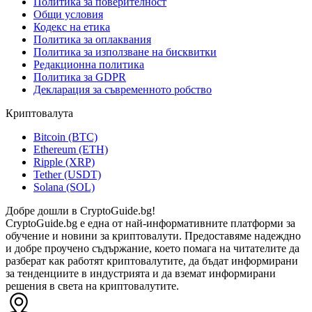
Политика за поверителност
Общи условия
Кодекс на етика
Политика за оплаквания
Политика за използване на бисквитки
Редакционна политика
Политика за GDPR
Декларация за съвременното робство
Криптовалута
Bitcoin (BTC)
Ethereum (ETH)
Ripple (XRP)
Tether (USDT)
Solana (SOL)
Добре дошли в CryptoGuide.bg!
CryptoGuide.bg е една от най-информативните платформи за
обучение и новини за криптовалути. Предоставяме надеждно
и добре проучено съдържание, което помага на читателите да
разберат как работят криптовалутите, да бъдат информирани
за тенденциите в индустрията и да вземат информирани
решения в света на криптовалутите.