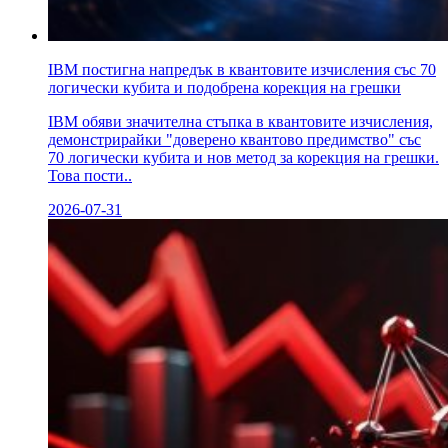
IBM постигна напредък в квантовите изчисления със 70
логически кубита и подобрена корекция на грешки
IBM обяви значителна стъпка в квантовите изчисления,
демонстрирайки "доверено квантово предимство" със
70 логически кубита и нов метод за корекция на грешки.
Това пости..
2026-07-31