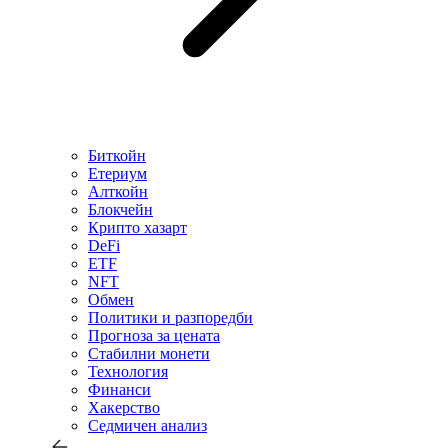
Биткойн
Етериум
Алткойн
Блокчейн
Крипто хазарт
DeFi
ETF
NFT
Обмен
Политики и разпоредби
Прогноза за цената
Стабилни монети
Технология
Финанси
Хакерство
Седмичен анализ