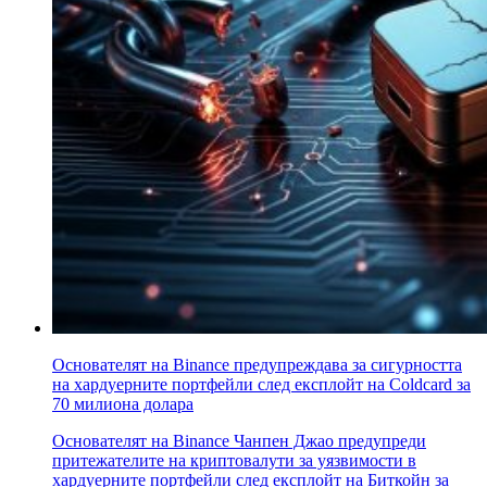
Основателят на Binance предупреждава за сигурността
на хардуерните портфейли след експлойт на Coldcard за
70 милиона долара
Основателят на Binance Чанпен Джао предупреди
притежателите на криптовалути за уязвимости в
хардуерните портфейли след експлойт на Биткойн за