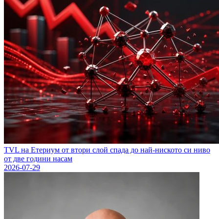
TVL на Етериум от втори слой спада до най-ниското си ниво
от две години насам
2026-07-29