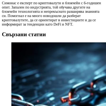
Симонас е експерт по криптовалути и блокчейн с 6-годишен
опит. Запален по индустрията, той обучава другите на
блокчейн технологията и непрекъснато разширява знанията
си. Помогнал е на много новодошли да разберат
криптовалутите, да се ориентират в инвестициите и да се
информират за тенденции като DeFi и NFT.
Свързани статии