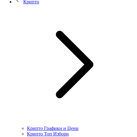
Крипто
Крипто Графики и Цени
Крипто Топ Избори