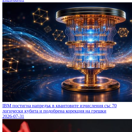
IBM постигна напредък в квантовите изчисления със 70
логически кубита и подобрена корекция на грешки
2026-07-31