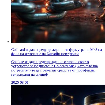
Coldcard издава предупреждение за фърмуера на Mk3 на
фона на източване на Биткойн портфейли
Coinkite издаде предупреждение относно своето
устройство за подписване Coldcard Mk3, като съветва
потребителите да преместят средства от портфейли,
генерирани на специф..
2026-08-01