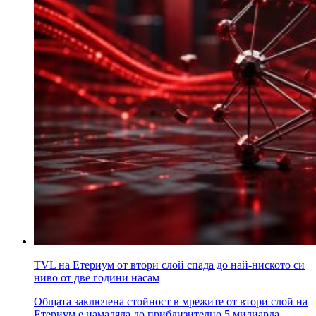
TVL на Етериум от втори слой спада до най-ниското си
ниво от две години насам
Общата заключена стойност в мрежите от втори слой на
Етериум е намаляла до приблизително 5 милиарда