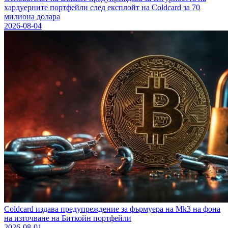
хардуерните портфейли след експлойт на Coldcard за 70
милиона долара
2026-08-04
Coldcard издава предупреждение за фърмуера на Mk3 на фона
на източване на Биткойн портфейли
2026-08-01