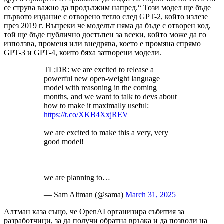
се струва важно да продължим напред.“ Този модел ще бъде
първото издание с отворено тегло след GPT-2, който излезе
през 2019 г. Въпреки че моделът няма да бъде с отворен код,
той ще бъде публично достъпен за всеки, който може да го
използва, променя или внедрява, което е промяна спрямо
GPT-3 и GPT-4, които бяха затворени модели.
TL;DR: we are excited to release a
powerful new open-weight language
model with reasoning in the coming
months, and we want to talk to devs about
how to make it maximally useful:
https://t.co/XKB4XxjREV
we are excited to make this a very, very
good model!
__
we are planning to…
— Sam Altman (@sama)
March 31, 2025
Алтман каза също, че OpenAI организира събития за
разработчици, за да получи обратна връзка и да позволи на