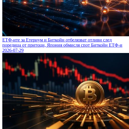
ЕТФ-ите за Етериум и Биткойн отбелязват отливи след
поредица от притоци, Япония обмисля спот Биткойн ЕТФ-и
2026-07-29