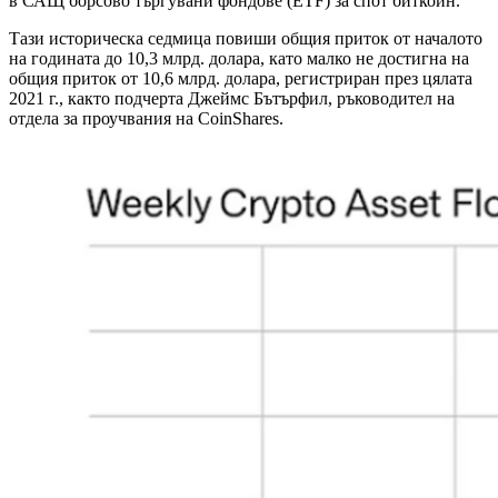
в САЩ борсово търгувани фондове (ETF) за спот биткойн.
Тази историческа седмица повиши общия приток от началото
на годината до 10,3 млрд. долара, като малко не достигна на
общия приток от 10,6 млрд. долара, регистриран през цялата
2021 г., както подчерта Джеймс Бътърфил, ръководител на
отдела за проучвания на CoinShares.