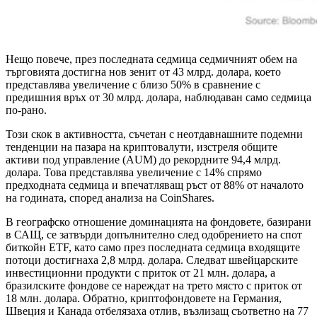
Нещо повече, през последната седмица седмичният обем на
търговията достигна нов зенит от 43 млрд. долара, което
представлява увеличение с близо 50% в сравнение с
предишния връх от 30 млрд. долара, наблюдаван само седмица
по-рано.
Този скок в активността, съчетан с неотдавнашните подемни
тенденции на пазара на криптовалути, изстреля общите
активи под управление (AUM) до рекордните 94,4 млрд.
долара. Това представлява увеличение с 14% спрямо
предходната седмица и впечатляващ ръст от 88% от началото
на годината, според анализа на CoinShares.
В географско отношение доминацията на фондовете, базирани
в САЩ, се затвърди допълнително след одобрението на спот
биткойн ETF, като само през последната седмица входящите
потоци достигнаха 2,8 млрд. долара. Следват швейцарските
инвестиционни продукти с приток от 21 млн. долара, а
бразилските фондове се нареждат на трето място с приток от
18 млн. долара. Обратно, криптофондовете на Германия,
Швеция и Канада отбелязаха отлив, възлизащ съответно на 77