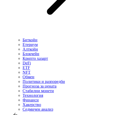
Биткойн
Етериум
Алткойн
Блокчейн
Крипто хазарт
DeFi
ETF
NFT
Обмен
Политики и разпоредби
Прогноза за цената
Стабилни монети
Технология
Финанси
Хакерство
Седмичен анализ