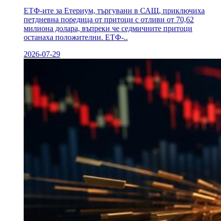
ЕТФ-ите за Етериум, търгувани в САЩ, приключиха
петдневна поредица от притоци с отливи от 70,62
милиона долара, въпреки че седмичните притоци
останаха положителни. ЕТФ-..
2026-07-29