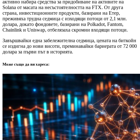
активно набира средства за придобиване на активите на
Solana от масата на несъстоятелността на FTX. От друга
страна, инвестиционните продукти, базирани на Етер,
преживяха трудна седмица с изходящи потоци от 2,1 млн.
долара, докато фондовете, базирани на Polkadot, Fantom,
Chainlink и Uniswap, отбелязаха скромни входящи потоци.
Завършвайки една забележителна седмица, цената на биткойн
се издигна до нови висоти, преминавайки бариерата от 72 000
долара за първи път в историята.
Може също да ви хареса: