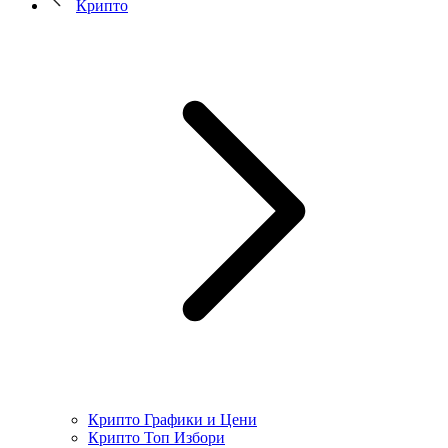
Крипто
Крипто Графики и Цени
Крипто Топ Избори