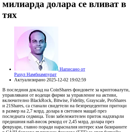
милиарда долара се вливат в
тях
Написано от
Рахул Намбиампурат
Актуализирано
2025-12-02 19:02:59
В последния доклад на CoinShares фондовете за криптовалути,
управлявани от водещи фирми за управление на активи,
включително BlackRock, Bitwise, Fidelity, Grayscale, ProShares
и 21Shares, са станали свидетели на безпрецедентни притоци
в размер на 2,7 млрд. долара в световен мащаб през
последната седмица. Този забележителен приток надхвърли
предишния най-висок рекорд от 2,45 млрд. долара през
февруари, главно поради нарасналия интерес към базираните