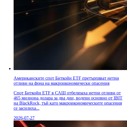
Американските спот Биткойн ETF претърпяват нетни
отливи на фона на макроикономически опасения
Спот Биткойн ETF в САЩ отбелязаха нетни отливи от
465 милиона долара за два дни, водени основно от IBIT
на BlackRock, тъй като макроикономическите опасения
се засилиха...
2026-07-27