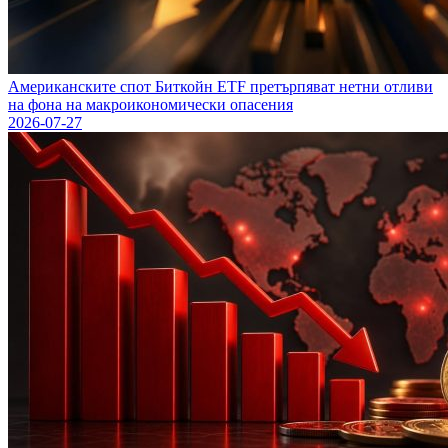
Американските спот Биткойн ETF претърпяват нетни отливи
на фона на макроикономически опасения
2026-07-27