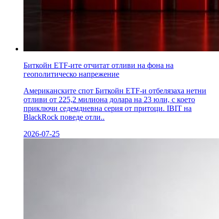
Биткойн ETF-ите отчитат отливи на фона на
геополитическо напрежение
Американските спот Биткойн ETF-и отбелязаха нетни
отливи от 225,2 милиона долара на 23 юли, с което
приключи седемдневна серия от притоци. IBIT на
BlackRock поведе отли..
2026-07-25