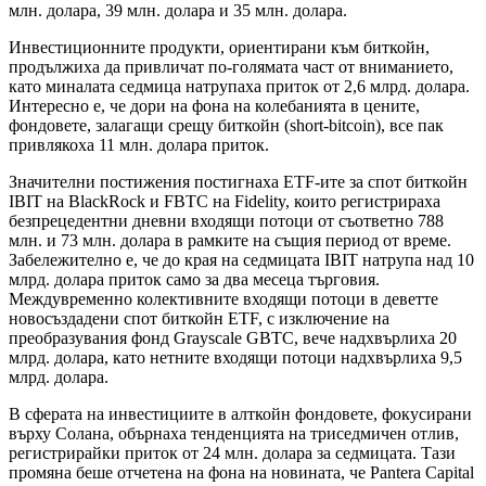
млн. долара, 39 млн. долара и 35 млн. долара.
Инвестиционните продукти, ориентирани към биткойн,
продължиха да привличат по-голямата част от вниманието,
като миналата седмица натрупаха приток от 2,6 млрд. долара.
Интересно е, че дори на фона на колебанията в цените,
фондовете, залагащи срещу биткойн (short-bitcoin), все пак
привлякоха 11 млн. долара приток.
Значителни постижения постигнаха ETF-ите за спот биткойн
IBIT на BlackRock и FBTC на Fidelity, които регистрираха
безпрецедентни дневни входящи потоци от съответно 788
млн. и 73 млн. долара в рамките на същия период от време.
Забележително е, че до края на седмицата IBIT натрупа над 10
млрд. долара приток само за два месеца търговия.
Междувременно колективните входящи потоци в деветте
новосъздадени спот биткойн ETF, с изключение на
преобразувания фонд Grayscale GBTC, вече надхвърлиха 20
млрд. долара, като нетните входящи потоци надхвърлиха 9,5
млрд. долара.
В сферата на инвестициите в алткойн фондовете, фокусирани
върху Солана, обърнаха тенденцията на триседмичен отлив,
регистрирайки приток от 24 млн. долара за седмицата. Тази
промяна беше отчетена на фона на новината, че Pantera Capital