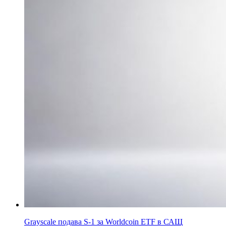
Grayscale подава S-1 за Worldcoin ETF в САЩ