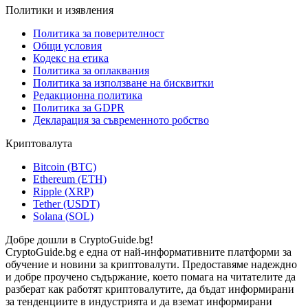
Политики и изявления
Политика за поверителност
Общи условия
Кодекс на етика
Политика за оплаквания
Политика за използване на бисквитки
Редакционна политика
Политика за GDPR
Декларация за съвременното робство
Криптовалута
Bitcoin (BTC)
Ethereum (ETH)
Ripple (XRP)
Tether (USDT)
Solana (SOL)
Добре дошли в CryptoGuide.bg!
CryptoGuide.bg е една от най-информативните платформи за
обучение и новини за криптовалути. Предоставяме надеждно
и добре проучено съдържание, което помага на читателите да
разберат как работят криптовалутите, да бъдат информирани
за тенденциите в индустрията и да вземат информирани