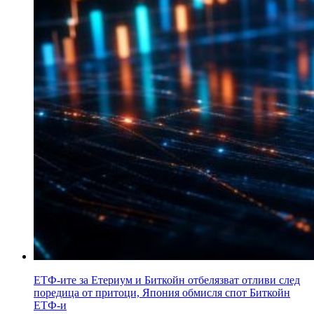
ЕТФ-ите за Етериум и Биткойн отбелязват отливи след
поредица от притоци, Япония обмисля спот Биткойн
ЕТФ-и