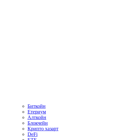
Биткойн
Етериум
Алткойн
Блокчейн
Крипто хазарт
DeFi
ETF