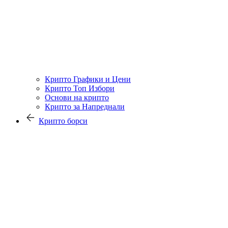
Крипто Графики и Цени
Крипто Топ Избори
Основи на крипто
Крипто за Напреднали
Крипто борси