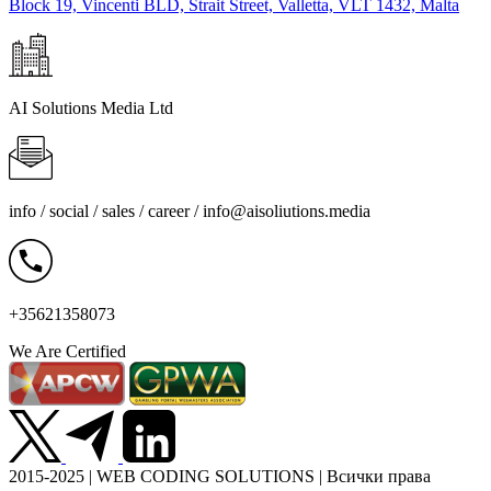
Block 19, Vincenti BLD, Strait Street, Valletta, VLT 1432, Malta
AI Solutions Media Ltd
info / social / sales / career /
info@aisoliutions.media
+35621358073
We Are Certified
2015-2025 | WEB CODING SOLUTIONS | Всички права