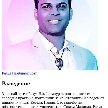
Рахул Намбиампурат
Въведение
Запознайте се с Рахул Намбиампурат, опитен писател на
свободна практика, който пише за криптовалути и е родом от
динамичния щат Керала, Индия. Със задълбочен
образователен опит от университета Сиким Манипал, Рахул