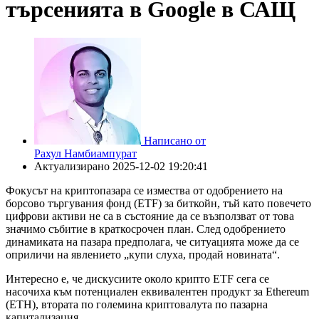
търсенията в Google в САЩ
Написано от
Рахул Намбиампурат
Актуализирано
2025-12-02 19:20:41
Фокусът на криптопазара се измества от одобрението на
борсово търгувания фонд (ETF) за биткойн, тъй като повечето
цифрови активи не са в състояние да се възползват от това
значимо събитие в краткосрочен план. След одобрението
динамиката на пазара предполага, че ситуацията може да се
оприличи на явлението „купи слуха, продай новината“.
Интересно е, че дискусиите около крипто ETF сега се
насочиха към потенциален еквивалентен продукт за Ethereum
(ETH), втората по големина криптовалута по пазарна
капитализация.