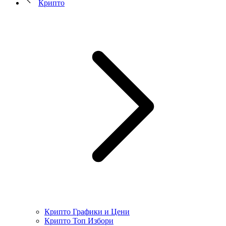
Крипто
Крипто Графики и Цени
Крипто Топ Избори