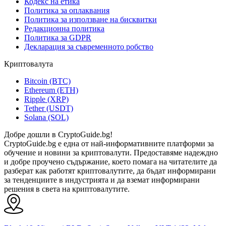
Кодекс на етика
Политика за оплаквания
Политика за използване на бисквитки
Редакционна политика
Политика за GDPR
Декларация за съвременното робство
Криптовалута
Bitcoin (BTC)
Ethereum (ETH)
Ripple (XRP)
Tether (USDT)
Solana (SOL)
Добре дошли в CryptoGuide.bg!
CryptoGuide.bg е една от най-информативните платформи за
обучение и новини за криптовалути. Предоставяме надеждно
и добре проучено съдържание, което помага на читателите да
разберат как работят криптовалутите, да бъдат информирани
за тенденциите в индустрията и да вземат информирани
решения в света на криптовалутите.