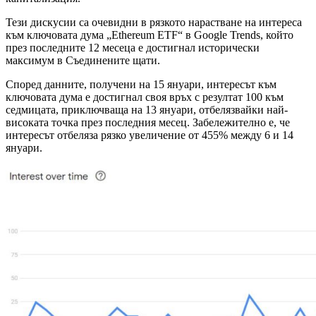
Тези дискусии са очевидни в рязкото нарастване на интереса
към ключовата дума „Ethereum ETF“ в Google Trends, който
през последните 12 месеца е достигнал исторически
максимум в Съединените щати.
Според данните, получени на 15 януари, интересът към
ключовата дума е достигнал своя връх с резултат 100 към
седмицата, приключваща на 13 януари, отбелязвайки най-
високата точка през последния месец. Забележително е, че
интересът отбеляза рязко увеличение от 455% между 6 и 14
януари.