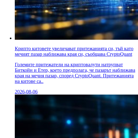
Крипто китовете увеличават притежанията си, тъй като
мечият пазар наближава края си, съобщава CryptoQuant
Големите притежатели на криптовалути натрупват
Биткойн и Етер, което предполага, че пазарът наближава
края на мечия пазар, според CryptoQuant. Притежанията
на китове са..
2026-08-06