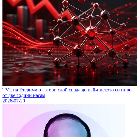
TVL на Етериум от втори слой спада до най-ниското си ниво
от две години насам
2026-07-29