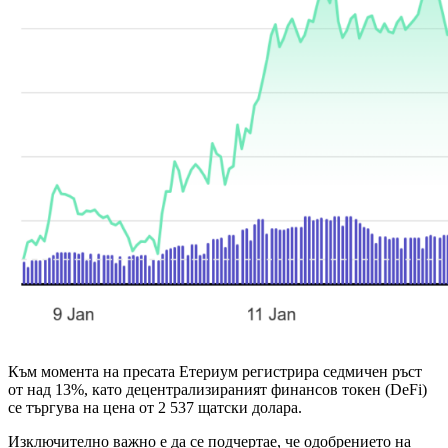
Към момента на пресата Етериум регистрира седмичен ръст
от над 13%, като децентрализираният финансов токен (DeFi)
се търгува на цена от 2 537 щатски долара.
Изключително важно е да се подчертае, че одобрението на