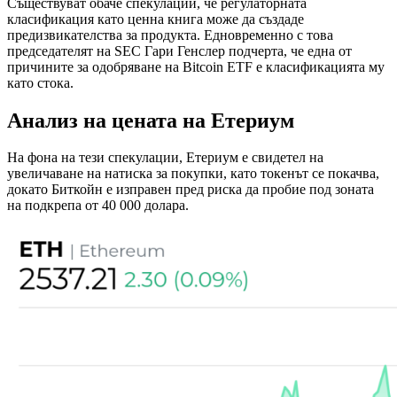
Съществуват обаче спекулации, че регулаторната
класификация като ценна книга може да създаде
предизвикателства за продукта. Едновременно с това
председателят на SEC Гари Генслер подчерта, че една от
причините за одобряване на Bitcoin ETF е класификацията му
като стока.
Анализ на цената на Етериум
На фона на тези спекулации, Етериум е свидетел на
увеличаване на натиска за покупки, като токенът се покачва,
докато Биткойн е изправен пред риска да пробие под зоната
на подкрепа от 40 000 долара.