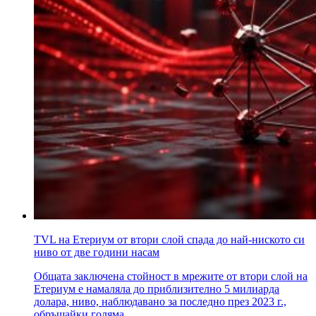
TVL на Етериум от втори слой спада до най-ниското си
ниво от две години насам
Общата заключена стойност в мрежите от втори слой на
Етериум е намаляла до приблизително 5 милиарда
долара, ниво, наблюдавано за последно през 2023 г.,
обръщайки голяма..