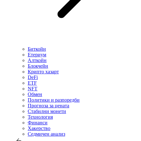
Биткойн
Етериум
Алткойн
Блокчейн
Крипто хазарт
DeFi
ETF
NFT
Обмен
Политики и разпоредби
Прогноза за цената
Стабилни монети
Технология
Финанси
Хакерство
Седмичен анализ