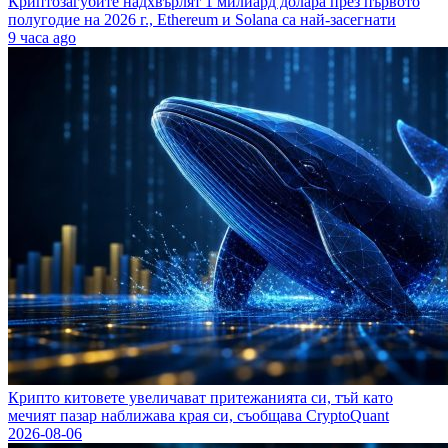
Криптозагубите надхвърлят 1 милиард долара през първото
полугодие на 2026 г., Ethereum и Solana са най-засегнати
9 часа ago
Крипто китовете увеличават притежанията си, тъй като
мечият пазар наближава края си, съобщава CryptoQuant
2026-08-06