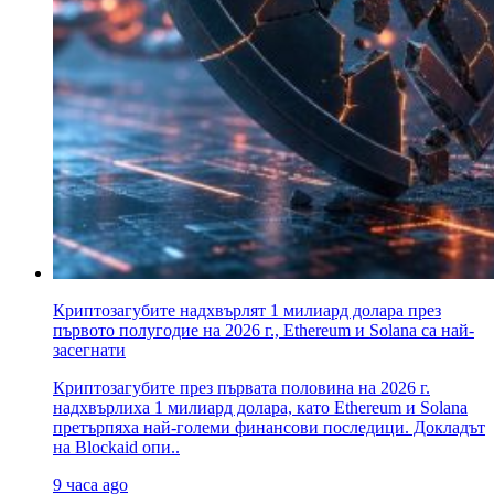
Криптозагубите надхвърлят 1 милиард долара през
първото полугодие на 2026 г., Ethereum и Solana са най-
засегнати
Криптозагубите през първата половина на 2026 г.
надхвърлиха 1 милиард долара, като Ethereum и Solana
претърпяха най-големи финансови последици. Докладът
на Blockaid опи..
9 часа ago