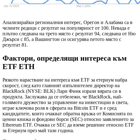
Анализирайки регионалния интерес, Орегон и Алабама са в
челните редици с резултат на популярност от 100. Невада е
плътно следвана на трето място с резултат 94, следвана от Ню
Джърси с 85, а Вашингтон си осигурява петото място с
резултат 81.
Фактори, определящи интереса към
ETF ETH
Рязкото нарастване на интереса към ETF за етериум набра
скорост, след като главният изпълнителен директор на
BlackRock (NYSE: BLK) Лари Финк изрази вярата си в
продукта. Заслужава да се отбележи, че BlackRock, най-
голямото дружество за управление на инвестиции в света,
играе ключова роля в сферата на Bitcoin ETF и е сред
кандидатите, които очакват обратна връзка от Комисията по
ценни книжа и фондови борси (SEC) относно заявлението за
Ethereum ETF. Очаква се SEC да вземе решение относно ETF
за Етериум през май тази година.