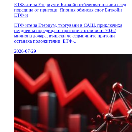
ЕТФ-ите за Етериум и Биткойн отбелязват отливи след
поредица от притоци, Япония обмисля спот Биткойн
ЕТФ-и
ЕТФ-ите за Етериум, търгувани в САЩ, приключиха
петдневна поредица от притоци с отливи от 70,62
милиона долара, въпреки че седмичните притоци
останаха положителни. ЕТФ-..
2026-07-29