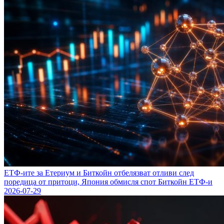
ЕТФ-ите за Етериум и Биткойн отбелязват отливи след
поредица от притоци, Япония обмисля спот Биткойн ЕТФ-и
2026-07-29