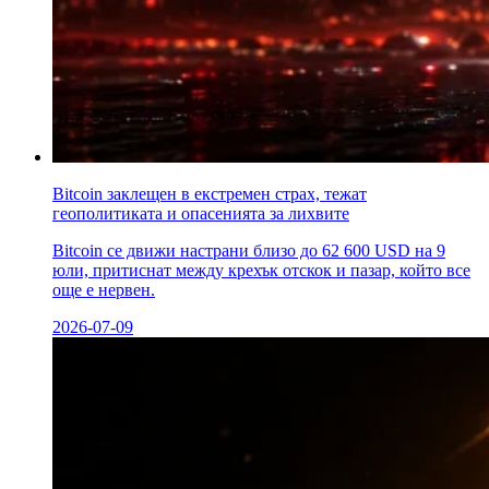
Bitcoin заклещен в екстремен страх, тежат
геополитиката и опасенията за лихвите
Bitcoin се движи настрани близо до 62 600 USD на 9
юли, притиснат между крехък отскок и пазар, който все
още е нервен.
2026-07-09