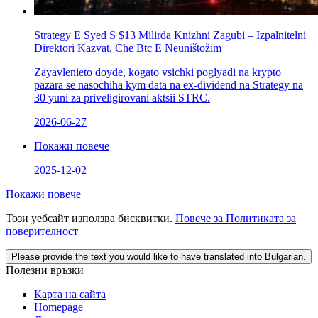
Strategy Е Syed S $13 Milirda Knizhni Zagubi – Izpalnitelni
Direktori Kazvat, Che Btc E Neuništožim
Zayavlenieto doyde, kogato vsichki poglyadi na krypto
pazara se nasochіha kym data na ex-dividend na Strategy na
30 yuni za priveligirovani aktsii STRC.
2026-06-27
Покажи повече
2025-12-02
Покажи повече
Този уебсайт използва бисквитки.
Повече за Политиката за
поверителност
Please provide the text you would like to have translated into Bulgarian.
Полезни връзки
Карта на сайта
Homepage