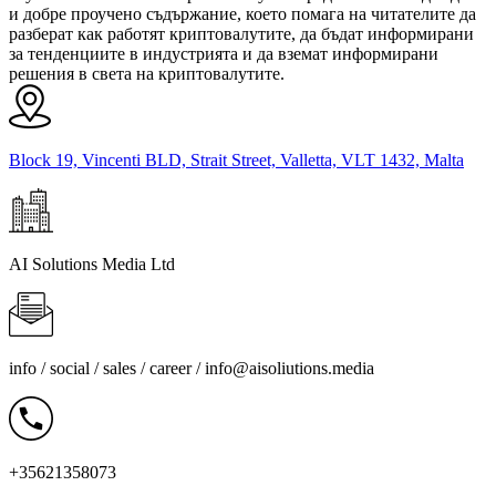
и добре проучено съдържание, което помага на читателите да
разберат как работят криптовалутите, да бъдат информирани
за тенденциите в индустрията и да вземат информирани
решения в света на криптовалутите.
Block 19, Vincenti BLD, Strait Street, Valletta, VLT 1432, Malta
AI Solutions Media Ltd
info / social / sales / career /
info@aisoliutions.media
+35621358073