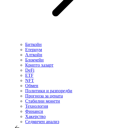
Биткойн
Етериум
Алткойн
Блокчейн
Крипто хазарт
DeFi
ETF
NFT
Обмен
Политики и разпоредби
Прогноза за цената
Стабилни монети
Технология
Финанси
Хакерство
Седмичен анализ