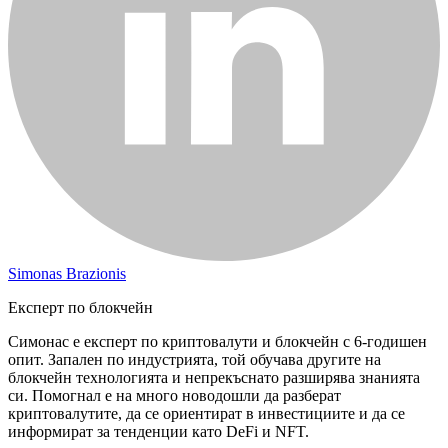
Simonas Brazionis
Експерт по блокчейн
Симонас е експерт по криптовалути и блокчейн с 6-годишен
опит. Запален по индустрията, той обучава другите на
блокчейн технологията и непрекъснато разширява знанията
си. Помогнал е на много новодошли да разберат
криптовалутите, да се ориентират в инвестициите и да се
информират за тенденции като DeFi и NFT.