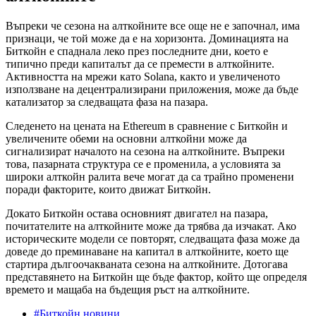
Въпреки че сезона на алткойните все още не е започнал, има
признаци, че той може да е на хоризонта. Доминацията на
Биткойн е спаднала леко през последните дни, което е
типично преди капиталът да се премести в алткойните.
Активността на мрежи като Solana, както и увеличеното
използване на децентрализирани приложения, може да бъде
катализатор за следващата фаза на пазара.
Следенето на цената на Ethereum в сравнение с Биткойн и
увеличените обеми на основни алткойни може да
сигнализират началото на сезона на алткойните. Въпреки
това, пазарната структура се е променила, а условията за
широки алткойн ралита вече могат да са трайно променени
поради факторите, които движат Биткойн.
Докато Биткойн остава основният двигател на пазара,
почитателите на алткойните може да трябва да изчакат. Ако
историческите модели се повторят, следващата фаза може да
доведе до преминаване на капитал в алткойните, което ще
стартира дългоочакваната сезона на алткойните. Дотогава
представянето на Биткойн ще бъде фактор, който ще определя
времето и мащаба на бъдещия ръст на алткойните.
#Биткойн новини