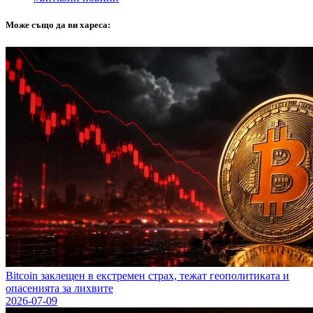
Може също да ви хареса:
Bitcoin заклещен в екстремен страх, тежат геополитиката и
опасенията за лихвите
2026-07-09