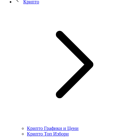
Крипто
Крипто Графики и Цени
Крипто Топ Избори