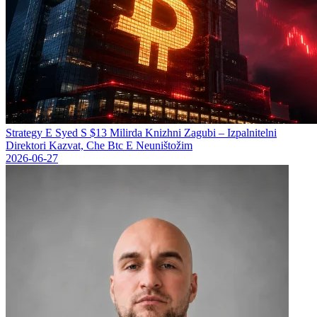
Strategy Е Syed S $13 Milirda Knizhni Zagubi – Izpalnitelni
Direktori Kazvat, Che Btc E Neuništožim
2026-06-27