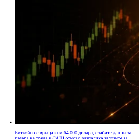
Биткойн се връща към 64 000 долара, слабите данни за
пазара на труда в САЩ отново разпалиха залозите за