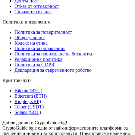
Достъпност
Отказ от отговорност
Свържете се с нас
Политики и изявления
Политика за поверителност
Общи условия
Кодекс на етика
Политика за оплаквания
Политика за използване на бисквитки
Редакционна политика
Политика за GDPR
Декларация за съвременното робство
Криптовалута
Bitcoin (BTC)
Ethereum (ETH)
Ripple (XRP)
Tether (USDT)
Solana (SOL)
Добре дошли в CryptoGuide.bg!
CryptoGuide.bg е една от най-информативните платформи за
обучение и новини за криптовалути. Предоставяме надеждно