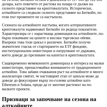
долара, като повечето от растежа на пазара се дължи на
силното представяне на криптовалутата. Исторически,
алткойните са следвали силното представяне на Биткойн, но
този път промените не са настъпили.
Сезоната на алткойните настъпва, когато алтернативните
криптовалути надминават Биткойн по редица показатели.
Характеризира се с нарастваща доминация на алткойните, по-
бързо покачване на цените и високи търговски обеми.
Въпреки това този цикъл е различен. Биткойн получи
значителен тласък от стартирането на ETF фондове,
институционални инвестиции и натрупване от държави,
което доведе до преливане на капитал в криптовалутата.
Същевременно мемекоините доминираха в интереса на малки
инвеститори, пренасочвайки вниманието от традиционните
алткойни. Това забави очаквания ръст на алткойните и много
анализатори смятат, че настоящият етап от цикъла може да
доведе до фокусиране върху по-големи алткойни като
Ethereum и Solana, преди да се започне растежът на по-
малките проекти.
Признаци за започване на сезона на
алткойните