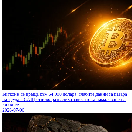
Биткойн се връща към 64 000 долара, слабите данни за пазара
на труда в САЩ отново разпалиха залозите за намаляване на
лихвите
2026-07-06