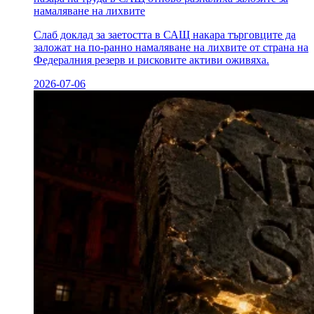
намаляване на лихвите
Слаб доклад за заетостта в САЩ накара търговците да
заложат на по-ранно намаляване на лихвите от страна на
Федералния резерв и рисковите активи оживяха.
2026-07-06