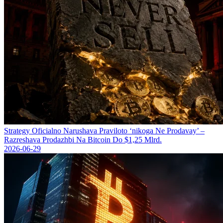
Strategy Oficіalno Narushava Praviloto ‘nikoga Ne Prodavay’ –
Razreshava Prodazhbi Na Bitcoin Do $1,25 Mlrd.
2026-06-29