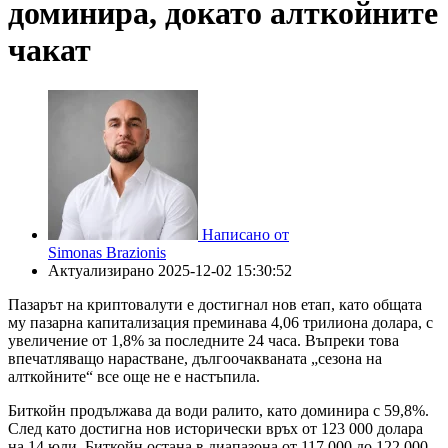
доминира, докато алткойните
чакат
Написано от
Simonas Brazionis
Актуализирано
2025-12-02 15:30:52
Пазарът на криптовалути е достигнал нов етап, като общата
му пазарна капитализация преминава 4,06 трилиона долара, с
увеличение от 1,8% за последните 24 часа. Въпреки това
впечатляващо нарастване, дългоочакваната „сезона на
алткойните“ все още не е настъпила.
Биткойн продължава да води ралито, като доминира с 59,8%.
След като достигна нов исторически връх от 123 000 долара
на 14 юли, Биткойн остана в диапазона от 117 000 до 122 000