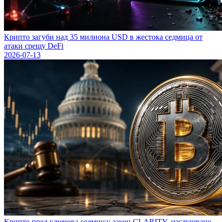
Крипто загуби над 35 милиона USD в жестока седмица от
атаки срещу DeFi
2026-07-13
Крипто пред ключова седмица: закон CLARITY, изслушване