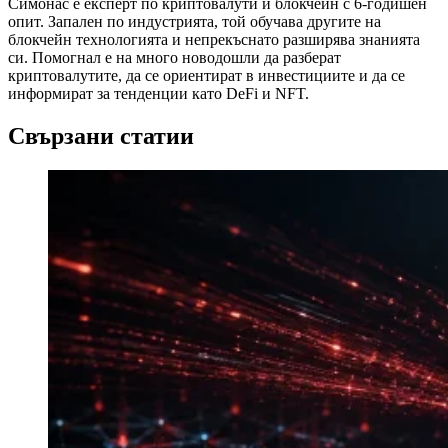
Симонас е експерт по криптовалути и блокчейн с 6-годишен
опит. Запален по индустрията, той обучава другите на
блокчейн технологията и непрекъснато разширява знанията
си. Помогнал е на много новодошли да разберат
криптовалутите, да се ориентират в инвестициите и да се
информират за тенденции като DeFi и NFT.
Свързани статии