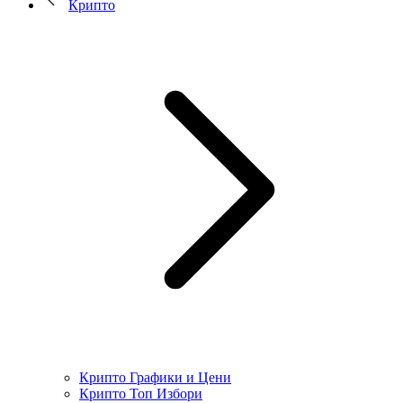
Крипто
Крипто Графики и Цени
Крипто Топ Избори