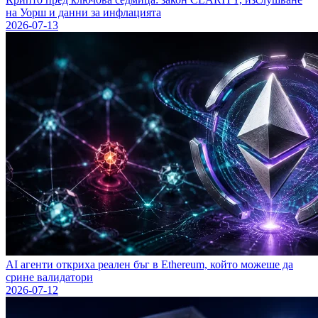
на Уорш и данни за инфлацията
2026-07-13
AI агенти откриха реален бъг в Ethereum, който можеше да
сринe валидатори
2026-07-12