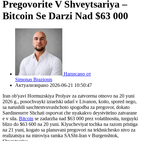
Pregovorite V Shveytsariya –
Bitcoin Se Darzi Nad $63 000
Написано от
Simonas Brazionis
Актуализирано
2026-06-21 10:50:47
Iran ob'yavi Hormuzskiya Prolyav za zatvorena otnovo na 20 yuni
2026 g., posochvayki izraelski udarí v Livanon, koito, spored nego,
sa narushili saschtestvuvashchoto spogodba za pregovor, dokato
Saedinените Shchati osporvat che nyakakvo deystvitelno zatvarane
e v sila.
Bitcoin
se zadarzha nad $63 000 prez volatilnostta, turguyki
blizo do $63 600 na 20 yuni. Klyucheviyat tochka na razom pristiga
na 21 yuni, kogato sa planuvani pregovori na tekhnicheskо nivo za
realizatsiya na miroviуa ramka SASht-Iran v Burgenshtok,