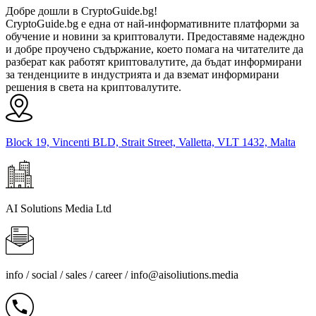
Добре дошли в CryptoGuide.bg!
CryptoGuide.bg е една от най-информативните платформи за
обучение и новини за криптовалути. Предоставяме надеждно
и добре проучено съдържание, което помага на читателите да
разберат как работят криптовалутите, да бъдат информирани
за тенденциите в индустрията и да вземат информирани
решения в света на криптовалутите.
Block 19, Vincenti BLD, Strait Street, Valletta, VLT 1432, Malta
AI Solutions Media Ltd
info / social / sales / career /
info@aisoliutions.media