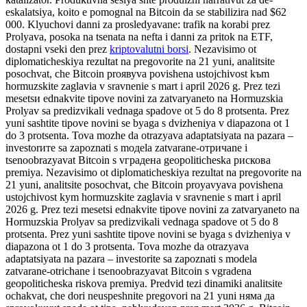
eskalatsiya, koito е pomognal na Bitcoin da se stabilizira nad $62
000. Klyuchovi danni za prosledyavane: trafik na korabi prez
Prolyava, posokа na tsenata na nefta i danni za pritok na ETF,
dostapni vseki den prez
kriptovalutni borsi
. Nezavisimo ot
diplomaticheskiya rezultat na pregovorite na 21 yuni, analitsite
posochvat, che Bitcoin proявуva povishena ustojchivost kъm
hormuzskite zaglavia v sravnenie s mart i april 2026 g. Prez tezi
mesetsи ednakvite tipove novini za zatvaryaneto na Hormuzskia
Prolyav sa predizvikali vednaga spаdоve ot 5 do 8 protsenta. Prez
yuni sashtite tipove novini se byaga s dvizheniya v diapazona ot 1
do 3 protsenta. Tova mozhe da otrazyava adaptatsiyata na pazara –
investorите sa zapoznati s moдela zatvarane-oтричane i
tsenoobrazyavat Bitcoin s vградена geopoliticheska рискова
premiya. Nezavisimo ot diplomaticheskiya rezultat na pregovorite na
21 yuni, analitsite posochvat, che Bitcoin proyavyava povishena
ustojchivost kym hormuzskite zaglavia v sravnenie s mart i april
2026 g. Prez tezi mesetsі ednakvite tipove novini za zatvaryaneto na
Hormuzskia Prolyav sa predizvikali vednaga spadove ot 5 do 8
protsenta. Prez yuni sashtite tipove novini se byaga s dvizheniya v
diapazona ot 1 do 3 protsenta. Tova mozhe da otrazyava
adaptatsiyata na pazara – investorite sa zapoznati s modela
zatvarane-otrichane i tsenoobrazyavat Bitcoin s vgradena
geopoliticheska riskova premiya. Predvid tezi dinamiki analitsite
ochakvat, che dori neuspeshnite pregovori na 21 yuni няма да