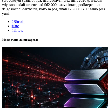
sprovokuyut spada ot tipa, nablyudavan prez mart 2026 g. Bitcoin
vdyasno nadali tursene nad $62 000 ostava intact, podkrepeno ot
dalgosrochni darzhateli, koito sa poglatnali 125 000 BTC samo prez
yuni.
#Bitcoin
#Btc
#Kripto
Може също да ви хареса: