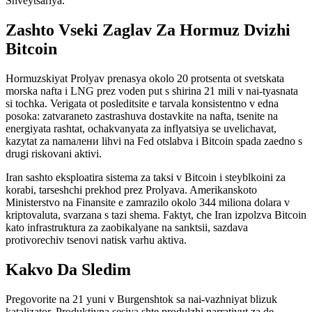
Shveytsariya.
Zashto Vsеki Zaglav Za Hormuz Dvizhi
Bitcoin
Hormuzskiyat Prolyav prenasya okolo 20 protsenta ot svetskata
morska nafta i LNG prez voden put s shirina 21 mili v nai-tyasnata
si tochka. Verigata ot posleditsite e tarvala konsistentno v edna
posoka: zatvaraneto zastrashuva dostavkite na nafta, tsenite na
energiyata rashtat, ochakvanyata za inflyatsiya se uvеlichavat,
kazytat za namалени lihvi na Fed otslabva i Bitcoin spada zaedno s
drugi riskovani aktivi.
Iran sashtо eksploatira sistema za taksi v Bitcoin i steyblkoini za
korabi, tarseshchi prekhod prez Prolyava. Amerikanskoto
Ministerstvo na Finansite е zamrazilo okolo 344 miliona dolara v
kriptovaluta, svarzana s tazi shema. Faktyt, che Iran izpolzva Bitcoin
kato infrastruktura za zaobikalyane na sanktsii, sazdava
protivorechiv tsenovi natisk varhu aktiva.
Kakvo Da Sledim
Pregovorite na 21 yuni v Burgenshtok sa nai-vazhniyat blizuk
katalizator. Produktivna sesiya shte produlzhi narrativut za de-