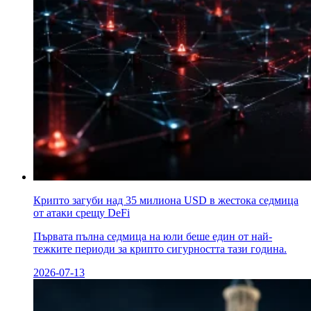
Крипто загуби над 35 милиона USD в жестока седмица
от атаки срещу DeFi
Първата пълна седмица на юли беше един от най-
тежките периоди за крипто сигурността тази година.
2026-07-13