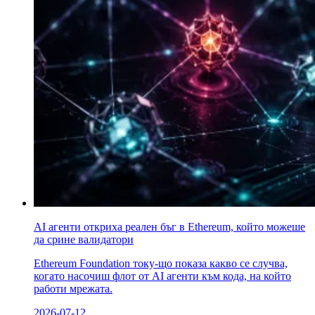
AI агенти откриха реален бъг в Ethereum, който можеше
да сринe валидатори
Ethereum Foundation току-що показа какво се случва,
когато насочиш флот от AI агенти към кода, на който
работи мрежата.
2026-07-12