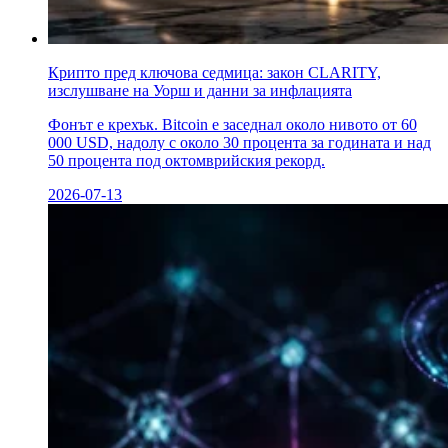
Крипто пред ключова седмица: закон CLARITY,
изслушване на Уорш и данни за инфлацията
Фонът е крехък. Bitcoin е заседнал около нивото от 60
000 USD, надолу с около 30 процента за годината и над
50 процента под октомврийския рекорд.
2026-07-13