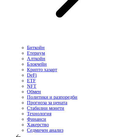
Биткойн
Етериум
Алткойн
Блокчейн
Крипто хазарт
DeFi
ETF
NFT
Обмен
Политики и разпоредби
Прогноза за цената
Стабилни монети
Технология
Финанси
Хакерство
Седмичен анализ