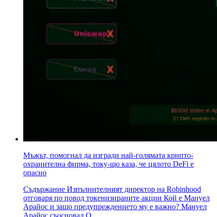
Мъжът, помогнал да изгради най-голямата крипто-
охранителна фирма, току-що каза, че цялото DeFi е
опасно
Съдържание Изпълнителният директор на Robinhood
отговаря по повод токенизираните акции Кой е Мануел
Арайос и защо предупреждението му е важно? Мануел
Арайос съосновал O..