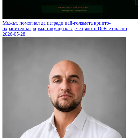
Мъжът, помогнал да изгради най-голямата крипто-
охранителна фирма, току-що каза, че цялото DeFi е опасно
2026-05-28