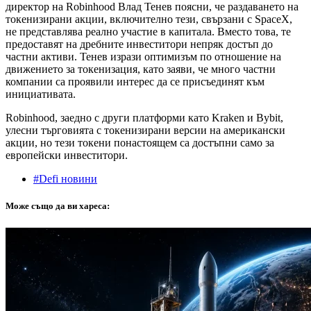
директор на Robinhood Влад Тенев поясни, че раздаването на
токенизирани акции, включително тези, свързани с SpaceX,
не представлява реално участие в капитала. Вместо това, те
предоставят на дребните инвеститори непряк достъп до
частни активи. Тенев изрази оптимизъм по отношение на
движението за токенизация, като заяви, че много частни
компании са проявили интерес да се присъединят към
инициативата.
Robinhood, заедно с други платформи като Kraken и Bybit,
улесни търговията с токенизирани версии на американски
акции, но тези токени понастоящем са достъпни само за
европейски инвеститори.
#Defi новини
Може също да ви хареса: