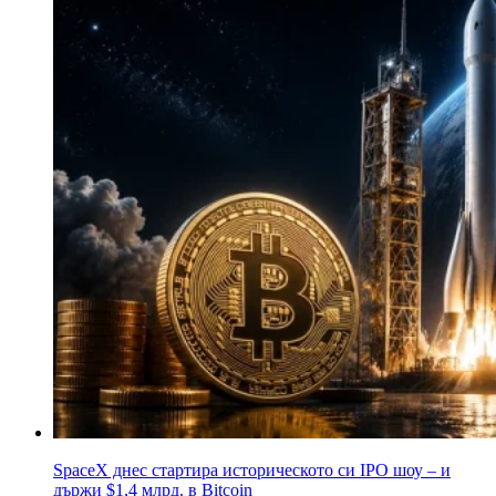
SpaceX днес стартира историческото си IPO шоу – и
държи $1,4 млрд. в Bitcoin