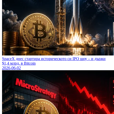
SpaceX днес стартира историческото си IPO шоу – и държи
$1,4 млрд. в Bitcoin
2026-06-02