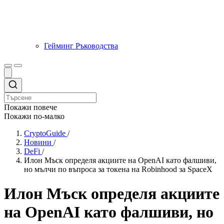
Гейминг Ръководства
Покажи повече
Покажи по-малко
CryptoGuide
/
Новини
/
DeFi
/
Илон Мъск определя акциите на OpenAI като фалшиви,
но мълчи по въпроса за токена на Robinhood за SpaceX
Илон Мъск определя акциите
на OpenAI като фалшиви, но