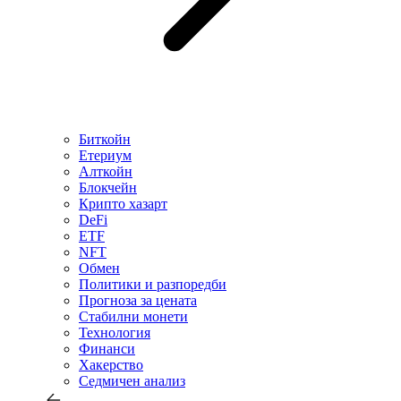
Биткойн
Етериум
Алткойн
Блокчейн
Крипто хазарт
DeFi
ETF
NFT
Обмен
Политики и разпоредби
Прогноза за цената
Стабилни монети
Технология
Финанси
Хакерство
Седмичен анализ