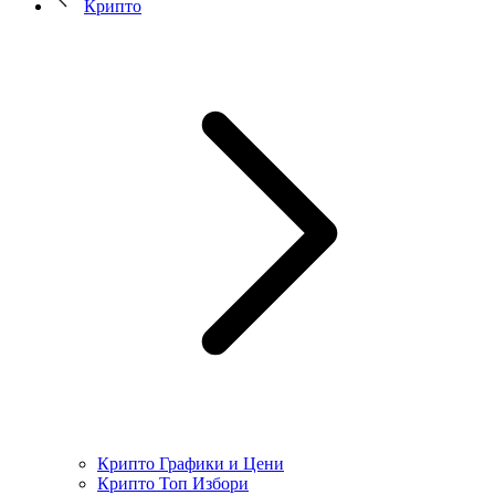
Крипто
Крипто Графики и Цени
Крипто Топ Избори