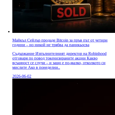
Майкъл Сейлър продаде Bitcoin за пръв път от четири
години – но никой не трябва да паникьосва
Съдържание Изпълнителният директор на Robinhood
отговаря по повод токенизираните акции Какво
всъщност се случи – и защо е по-малко, отколкото си
мислите Ако в понеделни..
2026-06-02