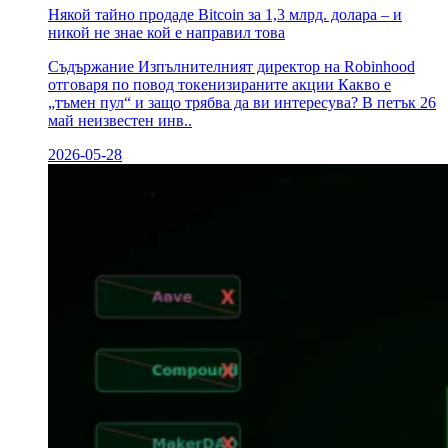
Някой тайно продаде Bitcoin за 1,3 млрд. долара – и
никой не знае кой е направил това
Съдържание Изпълнителният директор на Robinhood
отговаря по повод токенизираните акции Какво е
„тъмен пул“ и защо трябва да ви интересува? В петък 26
май неизвестен инв..
2026-05-28