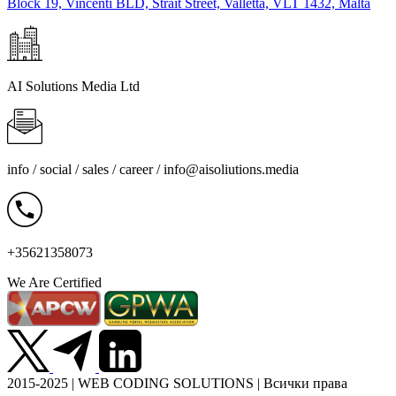
Block 19, Vincenti BLD, Strait Street, Valletta, VLT 1432, Malta
AI Solutions Media Ltd
info / social / sales / career /
info@aisoliutions.media
+35621358073
We Are Certified
2015-2025 | WEB CODING SOLUTIONS | Всички права