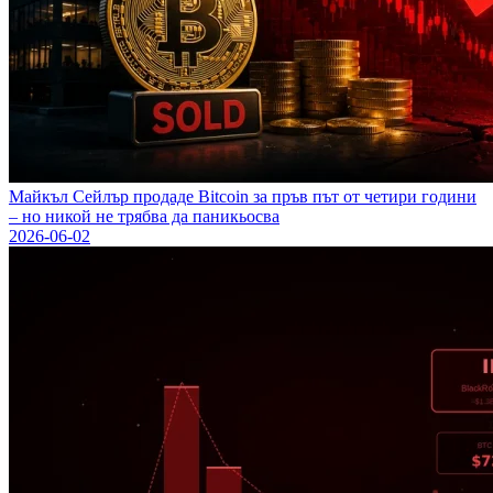
Майкъл Сейлър продаде Bitcoin за пръв път от четири години
– но никой не трябва да паникьосва
2026-06-02