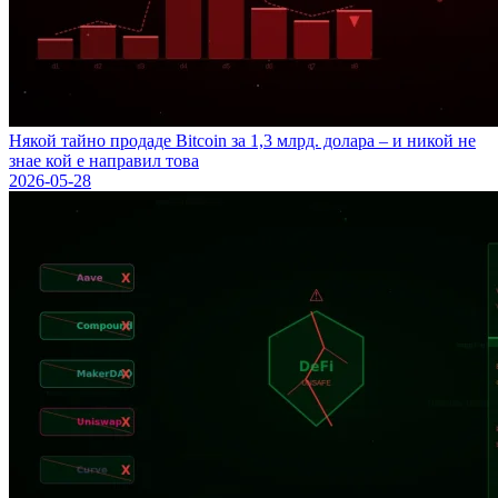
Някой тайно продаде Bitcoin за 1,3 млрд. долара – и никой не
знае кой е направил това
2026-05-28