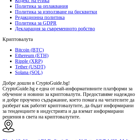
Кодекс на етика
Политика за оплаквания
Политика за използване на бисквитки
Редакционна политика
Политика за GDPR
Декларация за съвременното робство
Криптовалута
Bitcoin (BTC)
Ethereum (ETH)
Ripple (XRP)
Tether (USDT)
Solana (SOL)
Добре дошли в CryptoGuide.bg!
CryptoGuide.bg е една от най-информативните платформи за
обучение и новини за криптовалути. Предоставяме надеждно
и добре проучено съдържание, което помага на читателите да
разберат как работят криптовалутите, да бъдат информирани
за тенденциите в индустрията и да вземат информирани
решения в света на криптовалутите.