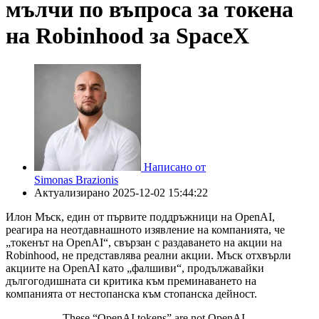
мълчи по въпроса за токена
на Robinhood за SpaceX
Написано от
Simonas Brazionis
Актуализирано
2025-12-02 15:44:22
Илон Мъск, един от първите поддръжници на OpenAI,
реагира на неотдавнашното изявление на компанията, че
„токенът на OpenAI“, свързан с раздаването на акции на
Robinhood, не представлява реални акции. Мъск отхвърли
акциите на OpenAI като „фалшиви“, продължавайки
дългогодишната си критика към преминаването на
компанията от нестопанска към стопанска дейност.
These “OpenAI tokens” are not OpenAI