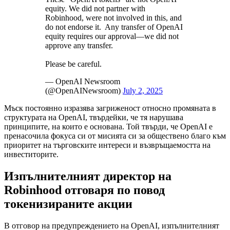
equity. We did not partner with
Robinhood, were not involved in this, and
do not endorse it. Any transfer of OpenAI
equity requires our approval—we did not
approve any transfer.
Please be careful.
— OpenAI Newsroom
(@OpenAINewsroom)
July 2, 2025
Мъск постоянно изразява загриженост относно промяната в
структурата на OpenAI, твърдейки, че тя нарушава
принципите, на които е основана. Той твърди, че OpenAI е
пренасочила фокуса си от мисията си за обществено благо към
приоритет на търговските интереси и възвръщаемостта на
инвеститорите.
Изпълнителният директор на
Robinhood отговаря по повод
токенизираните акции
В отговор на предупреждението на OpenAI, изпълнителният