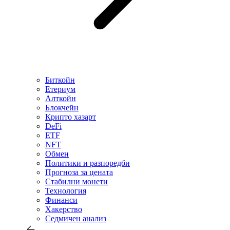
Биткойн
Етериум
Алткойн
Блокчейн
Крипто хазарт
DeFi
ETF
NFT
Обмен
Политики и разпоредби
Прогноза за цената
Стабилни монети
Технология
Финанси
Хакерство
Седмичен анализ