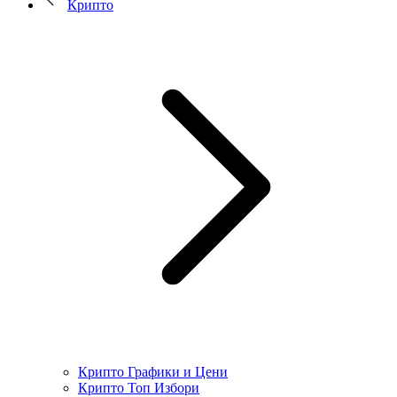
Крипто
Крипто Графики и Цени
Крипто Топ Избори