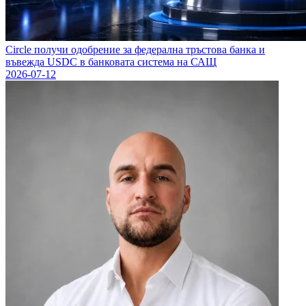
Circle получи одобрение за федерална тръстова банка и
въвежда USDC в банковата система на САЩ
2026-07-12