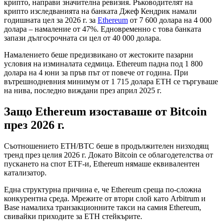
крипто, направи значителна ревизия. Ръководителят на
крипто изследванията на банката Джеф Кендрик намали
годишната цел за 2026 г. за
Ethereum
от 7 600 долара на 4 000
долара – намаление от 47%. Едновременно с това банката
запази дългосрочната си цел от 40 000 долара.
Намалението беше предизвикано от жестоките пазарни
условия на изминалата седмица. Ethereum падна под 1 800
долара на 4 юни за пръв път от повече от година. При
вътрешнодневния минимум от 1 715 долара ETH се търгуваше
на нива, последно виждани през април 2025 г.
Защо Ethereum изоставаше от Bitcoin
през 2026 г.
Съотношението ETH/BTC беше в продължителен низходящ
тренд през целия 2026 г. Докато Bitcoin се облагодетелства от
пускането на спот ETF-и, Ethereum нямаше еквивалентен
катализатор.
Една структурна причина е, че Ethereum среща по-сложна
конкурентна среда. Мрежите от втори слой като Arbitrum и
Base намалиха транзакционните такси на самия Ethereum,
свивайки приходите за ETH стейкърите.