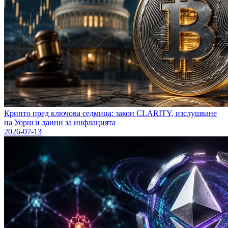
Крипто пред ключова седмица: закон CLARITY, изслушване
на Уорш и данни за инфлацията
2026-07-13