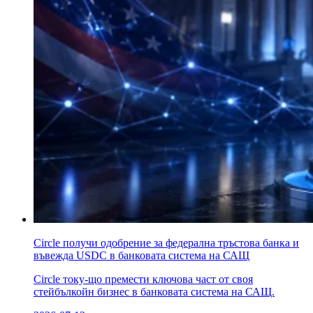
Circle получи одобрение за федерална тръстова банка и
въвежда USDC в банковата система на САЩ
Circle току-що премести ключова част от своя
стейбълкойн бизнес в банковата система на САЩ.