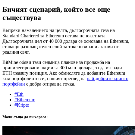
Бичият сценарий, който все още
съществува
Въпреки намалението на целта, дългосрочната теза на
Standard Chartered за Ethereum остава непокътната.
Дългосрочната цел от 40 000 долара се основава на Ethereum,
ставащо разплащателен слой за токенизирани активи от
реалния свят.
BitMine обяви тази седмица планове за продажба на
привилегировани акции за 300 млн. долара, за да изгради
ETH treasury позиция. Ако обмисляте да добавите Ethereum
към портфолиото си, нашият преглед на
най-добрите крипто
портфейли
е добра отправна точка.
#Eth
#Ethereum
#Kripto
Може също да ви хареса: