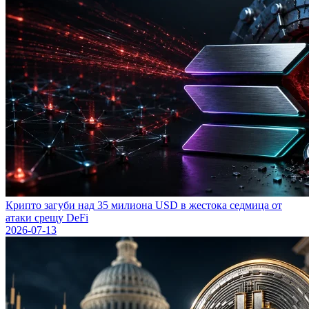
Крипто загуби над 35 милиона USD в жестока седмица от
атаки срещу DeFi
2026-07-13