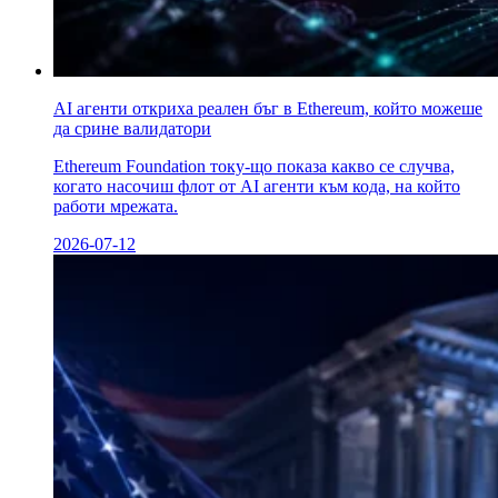
AI агенти откриха реален бъг в Ethereum, който можеше
да сринe валидатори
Ethereum Foundation току-що показа какво се случва,
когато насочиш флот от AI агенти към кода, на който
работи мрежата.
2026-07-12