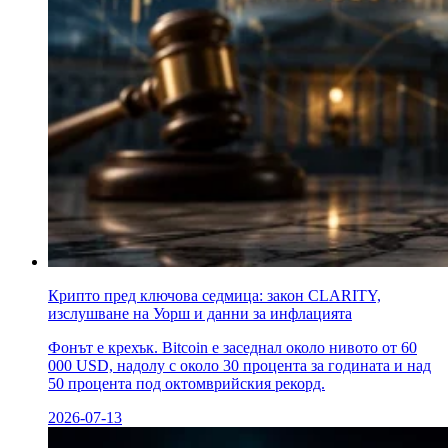
Крипто пред ключова седмица: закон CLARITY,
изслушване на Уорш и данни за инфлацията
Фонът е крехък. Bitcoin е заседнал около нивото от 60
000 USD, надолу с около 30 процента за годината и над
50 процента под октомврийския рекорд.
2026-07-13