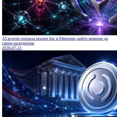
AI агенти откриха реален бъг в Ethereum, който можеше да
сринe валидатори
2026-07-12