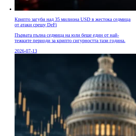
Крипто загуби над 35 милиона USD в жестока седмица
от атаки срещу DeFi
Първата пълна седмица на юли беше един от най-
тежките периоди за крипто сигурността тази година.
2026-07-13