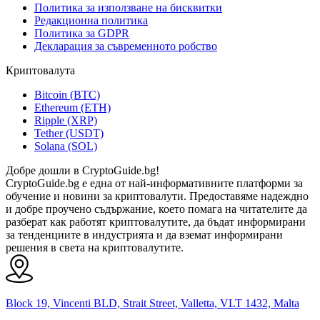
Политика за използване на бисквитки
Редакционна политика
Политика за GDPR
Декларация за съвременното робство
Криптовалута
Bitcoin (BTC)
Ethereum (ETH)
Ripple (XRP)
Tether (USDT)
Solana (SOL)
Добре дошли в CryptoGuide.bg!
CryptoGuide.bg е една от най-информативните платформи за
обучение и новини за криптовалути. Предоставяме надеждно
и добре проучено съдържание, което помага на читателите да
разберат как работят криптовалутите, да бъдат информирани
за тенденциите в индустрията и да вземат информирани
решения в света на криптовалутите.
Block 19, Vincenti BLD, Strait Street, Valletta, VLT 1432, Malta