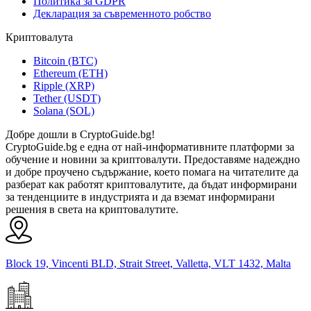
Политика за GDPR
Декларация за съвременното робство
Криптовалута
Bitcoin (BTC)
Ethereum (ETH)
Ripple (XRP)
Tether (USDT)
Solana (SOL)
Добре дошли в CryptoGuide.bg!
CryptoGuide.bg е една от най-информативните платформи за
обучение и новини за криптовалути. Предоставяме надеждно
и добре проучено съдържание, което помага на читателите да
разберат как работят криптовалутите, да бъдат информирани
за тенденциите в индустрията и да вземат информирани
решения в света на криптовалутите.
Block 19, Vincenti BLD, Strait Street, Valletta, VLT 1432, Malta