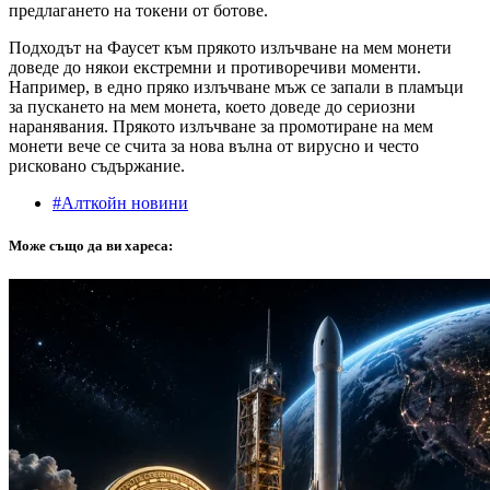
предлагането на токени от ботове.
Подходът на Фаусет към прякото излъчване на мем монети
доведе до някои екстремни и противоречиви моменти.
Например, в едно пряко излъчване мъж се запали в пламъци
за пускането на мем монета, което доведе до сериозни
наранявания. Прякото излъчване за промотиране на мем
монети вече се счита за нова вълна от вирусно и често
рисковано съдържание.
#Алткойн новини
Може също да ви хареса: