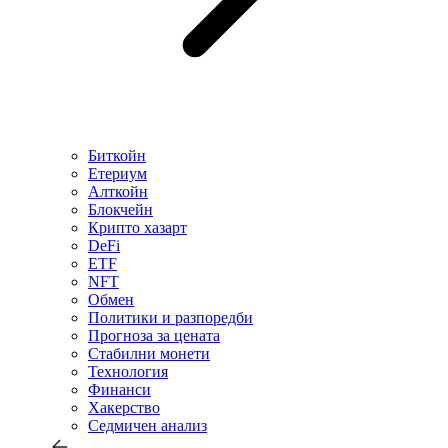
Биткойн
Етериум
Алткойн
Блокчейн
Крипто хазарт
DeFi
ETF
NFT
Обмен
Политики и разпоредби
Прогноза за цената
Стабилни монети
Технология
Финанси
Хакерство
Седмичен анализ