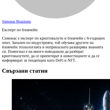
Simonas Brazionis
Експерт по блокчейн
Симонас е експерт по криптовалути и блокчейн с 6-годишен
опит. Запален по индустрията, той обучава другите на
блокчейн технологията и непрекъснато разширява знанията
си. Помогнал е на много новодошли да разберат
криптовалутите, да се ориентират в инвестициите и да се
информират за тенденции като DeFi и NFT.
Свързани статии