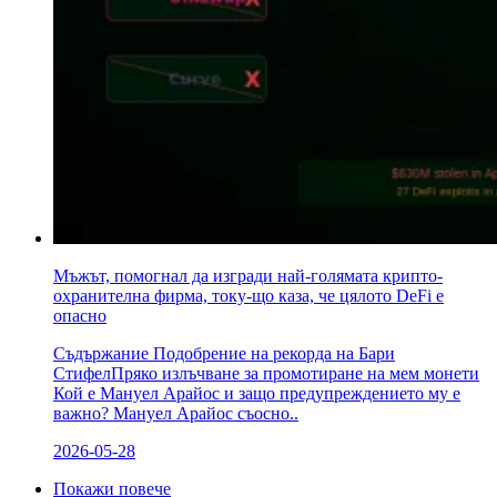
Мъжът, помогнал да изгради най-голямата крипто-
охранителна фирма, току-що каза, че цялото DeFi е
опасно
Съдържание Подобрение на рекорда на Бари
СтифелПряко излъчване за промотиране на мем монети
Кой е Мануел Арайос и защо предупреждението му е
важно? Мануел Арайос съосно..
2026-05-28
Покажи повече