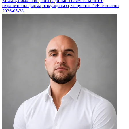
Мъжът, помогнал да изгради най-голямата крипто-
охранителна фирма, току-що каза, че цялото DeFi е опасно
2026-05-28