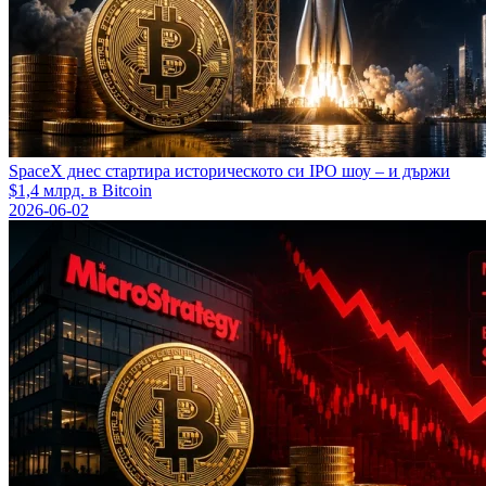
SpaceX днес стартира историческото си IPO шоу – и държи
$1,4 млрд. в Bitcoin
2026-06-02