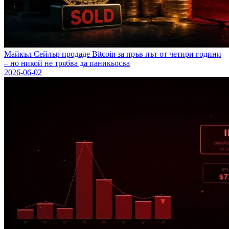
Майкъл Сейлър продаде Bitcoin за пръв път от четири години
– но никой не трябва да паникьосва
2026-06-02