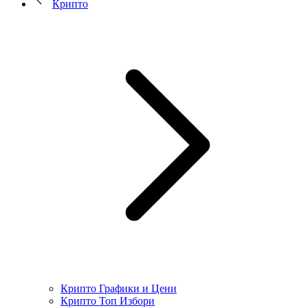
Крипто
Крипто Графики и Цени
Крипто Топ Избори