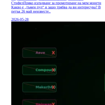
СтифелПряко излъчване за промотиране на мем монети
Какво е „тъмен пул“ и защо трябва да ви интересува? В
петък 26 май неизвесте..
2026-05-28