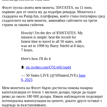
Фосет пусна своята мем монета, 50STATES, на 11 юни,
първият ден от опита му да подобри рекорда. Монетата е
създадена на Pump.fun, платформа, която стана популярна сред
създателите на мем монети, заменяйки сайтовете на трети
страни за такива събития.
Howdy! I'm the dev of $50STATES. My
mission is simple: beat the record for
fastest time to travel to all 50 states, with
was set in 1998 by Barry Stiefel at 8 days,
7 hours.
Here's how I'll do it
🧵
pic.twitter.com/Q5Ug6Uoqd4
— 50 States LIVE (@50StatesLIVE)
June
6, 2025
Мем монетата на Фосет бързо достигна пикова пазарна
капитализация от близо 1 милион долара, преди да падне
рязко до около 180 000 долара. Някои наблюдатели подозират
потенциална манипулация на цените, докато други остават с
надежда за възстановяване.