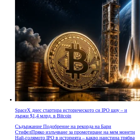
SpaceX днес стартира историческото си IPO шоу – и
държи $1,4 млрд. в Bitcoin
Съдържание Подобрение на рекорда на Бари
СтифелПряко излъчване за промотиране на мем монети
Най-голямото IPO в историята – какво наистина трябва