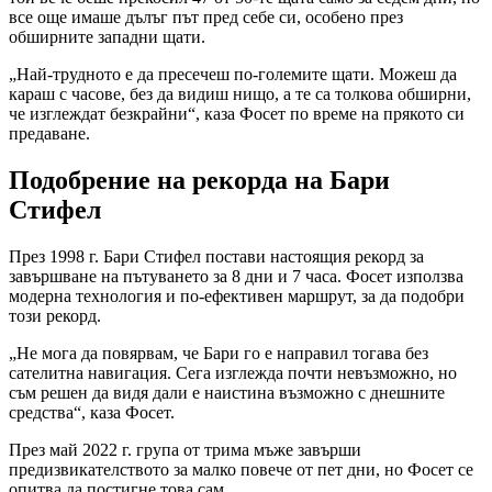
все още имаше дълъг път пред себе си, особено през
обширните западни щати.
„Най-трудното е да пресечеш по-големите щати. Можеш да
караш с часове, без да видиш нищо, а те са толкова обширни,
че изглеждат безкрайни“, каза Фосет по време на прякото си
предаване.
Подобрение на рекорда на Бари
Стифел
През 1998 г. Бари Стифел постави настоящия рекорд за
завършване на пътуването за 8 дни и 7 часа. Фосет използва
модерна технология и по-ефективен маршрут, за да подобри
този рекорд.
„Не мога да повярвам, че Бари го е направил тогава без
сателитна навигация. Сега изглежда почти невъзможно, но
съм решен да видя дали е наистина възможно с днешните
средства“, каза Фосет.
През май 2022 г. група от трима мъже завърши
предизвикателството за малко повече от пет дни, но Фосет се
опитва да постигне това сам.