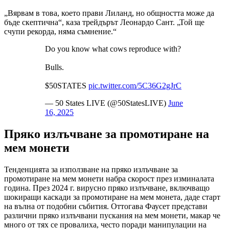
„Вярвам в това, което прави Лиланд, но общността може да
бъде скептична“, каза трейдърът Леонардо Сант. „Той ще
счупи рекорда, няма съмнение.“
Do you know what cows reproduce with?
Bulls.
$50STATES
pic.twitter.com/5C36G2gJrC
— 50 States LIVE (@50StatesLIVE)
June
16, 2025
Пряко излъчване за промотиране на
мем монети
Тенденцията за използване на пряко излъчване за
промотиране на мем монети набра скорост през изминалата
година. През 2024 г. вирусно пряко излъчване, включващо
шокиращи каскади за промотиране на мем монета, даде старт
на вълна от подобни събития. Оттогава Фаусет представи
различни пряко излъчвани пускания на мем монети, макар че
много от тях се провалиха, често поради манипулации на