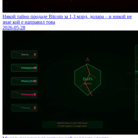
Някой тайно продаде Bitcoin за 1,3 млрд. долара – и никой не
знае кой е направил това
2026-05-28