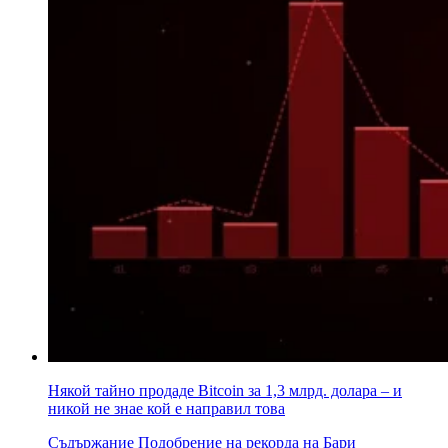
Някой тайно продаде Bitcoin за 1,3 млрд. долара – и
никой не знае кой е направил това
Съдържание Подобрение на рекорда на Бари