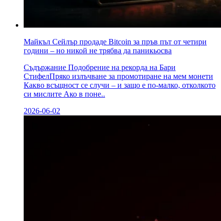
Майкъл Сейлър продаде Bitcoin за пръв път от четири
години – но никой не трябва да паникьосва
Съдържание Подобрение на рекорда на Бари
СтифелПряко излъчване за промотиране на мем монети
Какво всъщност се случи – и защо е по-малко, отколкото
си мислите Ако в поне..
2026-06-02