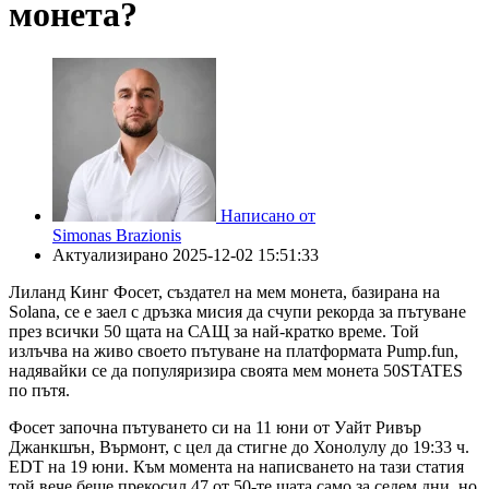
монета?
Написано от
Simonas Brazionis
Актуализирано
2025-12-02 15:51:33
Лиланд Кинг Фосет, създател на мем монета, базирана на
Solana, се е заел с дръзка мисия да счупи рекорда за пътуване
през всички 50 щата на САЩ за най-кратко време. Той
излъчва на живо своето пътуване на платформата Pump.fun,
надявайки се да популяризира своята мем монета 50STATES
по пътя.
Фосет започна пътуването си на 11 юни от Уайт Ривър
Джанкшън, Върмонт, с цел да стигне до Хонолулу до 19:33 ч.
EDT на 19 юни. Към момента на написването на тази статия
той вече беше прекосил 47 от 50-те щата само за седем дни, но