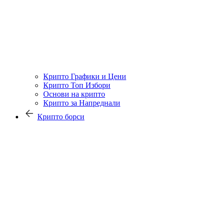
Крипто Графики и Цени
Крипто Топ Избори
Основи на крипто
Крипто за Напреднали
Крипто борси