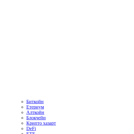
Биткойн
Етериум
Алткойн
Блокчейн
Крипто хазарт
DeFi
ETF