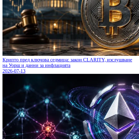
Крипто пред ключова седмица: закон CLARITY, изслушване
на Уорш и данни за инфлацията
2026-07-13