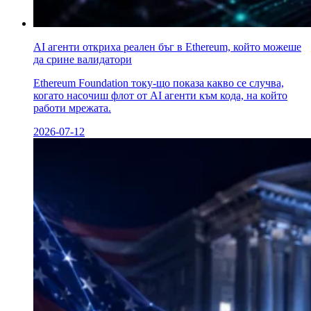
AI агенти откриха реален бъг в Ethereum, който можеше
да сринe валидатори
Ethereum Foundation току-що показа какво се случва,
когато насочиш флот от AI агенти към кода, на който
работи мрежата.
2026-07-12