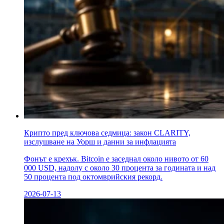
Крипто пред ключова седмица: закон CLARITY,
изслушване на Уорш и данни за инфлацията
Фонът е крехък. Bitcoin е заседнал около нивото от 60
000 USD, надолу с около 30 процента за годината и над
50 процента под октомврийския рекорд.
2026-07-13