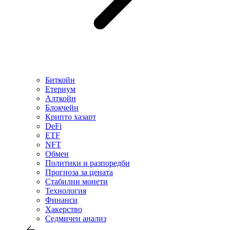
Биткойн
Етериум
Алткойн
Блокчейн
Крипто хазарт
DeFi
ETF
NFT
Обмен
Политики и разпоредби
Прогноза за цената
Стабилни монети
Технология
Финанси
Хакерство
Седмичен анализ