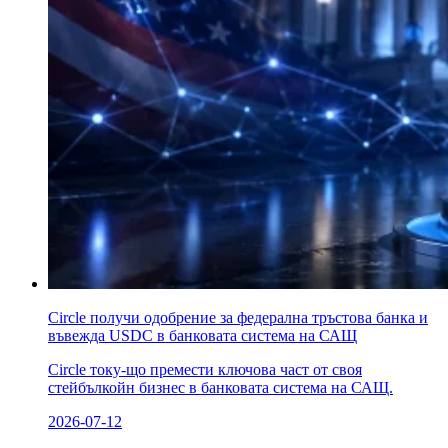
Circle получи одобрение за федерална тръстова банка и
въвежда USDC в банковата система на САЩ
Circle току-що премести ключова част от своя
стейбълкойн бизнес в банковата система на САЩ.
2026-07-12