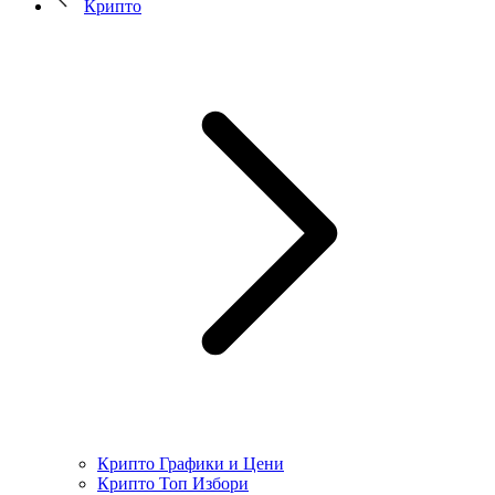
Крипто
Крипто Графики и Цени
Крипто Топ Избори