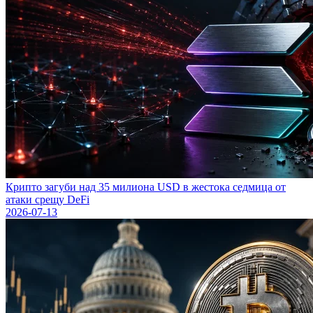
Крипто загуби над 35 милиона USD в жестока седмица от
атаки срещу DeFi
2026-07-13