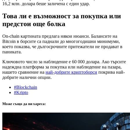
16,2 млн. долара беше заличена с един удар.
Това ли е възможност за покупка или
предстои още болка
On-chain картината предлага някои нюанси. Балансите на
Bitcoin в борсите са паднали до многогодишни минимуми,
което показва, че дългосрочните притежатели не продават в
паниката.
Ключовото число за наблюдение е 60 000 долара. Ако търсите
надеждна платформа за покупка или наблюдение на пазара,
нашето сравнение на
най-добрите криптоборси
покрива най-
добрите налични опции.
#Blockchain
#Kripto
Може също да ви хареса: