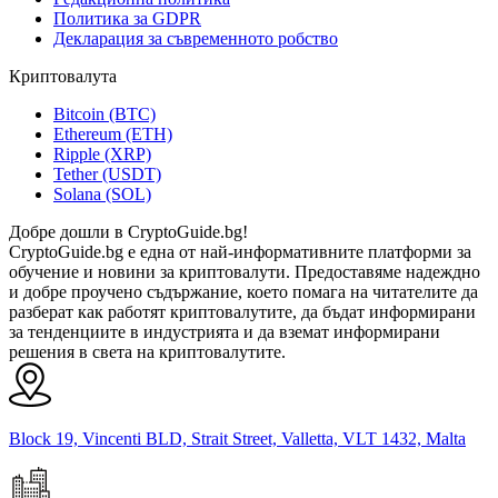
Политика за GDPR
Декларация за съвременното робство
Криптовалута
Bitcoin (BTC)
Ethereum (ETH)
Ripple (XRP)
Tether (USDT)
Solana (SOL)
Добре дошли в CryptoGuide.bg!
CryptoGuide.bg е една от най-информативните платформи за
обучение и новини за криптовалути. Предоставяме надеждно
и добре проучено съдържание, което помага на читателите да
разберат как работят криптовалутите, да бъдат информирани
за тенденциите в индустрията и да вземат информирани
решения в света на криптовалутите.
Block 19, Vincenti BLD, Strait Street, Valletta, VLT 1432, Malta