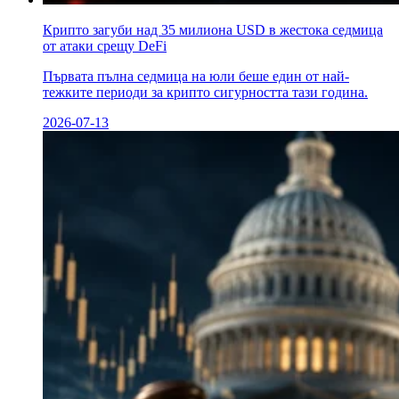
Крипто загуби над 35 милиона USD в жестока седмица
от атаки срещу DeFi
Първата пълна седмица на юли беше един от най-
тежките периоди за крипто сигурността тази година.
2026-07-13