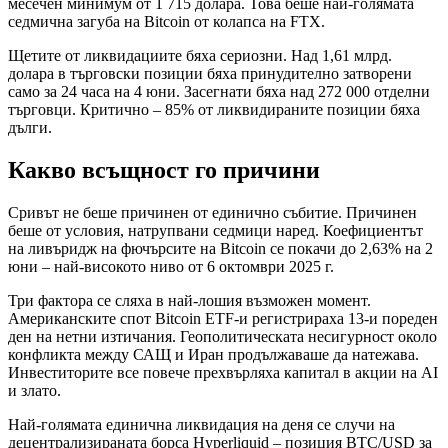
месечен минимум от 1 715 долара. Това беше най-голямата
седмична загуба на Bitcoin от колапса на FTX.
Щетите от ликвидациите бяха сериозни. Над 1,61 млрд.
долара в търговски позиции бяха принудително затворени
само за 24 часа на 4 юни. Засегнати бяха над 272 000 отделни
търговци. Критично – 85% от ликвидираните позиции бяха
дълги.
Какво всъщност го причини
Сривът не беше причинен от единично събитие. Причинен
беше от условия, натрупвани седмици наред. Коефициентът
на ливъридж на фючърсите на Bitcoin се покачи до 2,63% на 2
юни – най-високото ниво от 6 октомври 2025 г.
Три фактора се сляха в най-лошия възможен момент.
Американските спот Bitcoin ETF-и регистрираха 13-и пореден
ден на нетни изтичания. Геополитическата несигурност около
конфликта между САЩ и Иран продължаваше да натежава.
Инвеститорите все повече прехвърляха капитал в акции на AI
и злато.
Най-голямата единична ликвидация на деня се случи на
децентрализираната борса Hyperliquid – позиция BTC/USD за