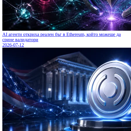
AI агенти откриха реален бъг в Ethereum, който можеше да
сринe валидатори
2026-07-12