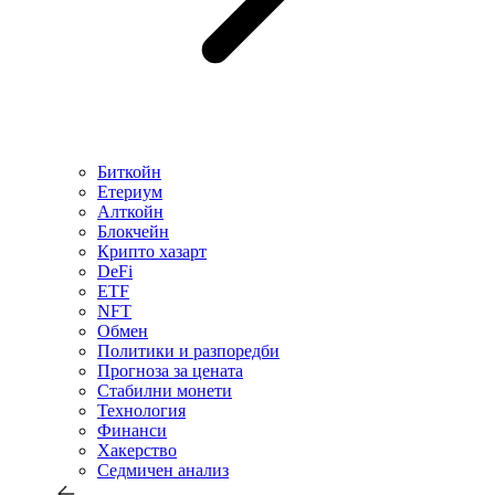
Биткойн
Етериум
Алткойн
Блокчейн
Крипто хазарт
DeFi
ETF
NFT
Обмен
Политики и разпоредби
Прогноза за цената
Стабилни монети
Технология
Финанси
Хакерство
Седмичен анализ