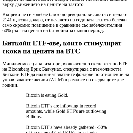
върху движението на цените на златото.
Въпреки че се колебае близо до рекордно високата си цена от
2141 щатски долара, от началото на годината златото бележи
само скромно повишение в сравнение със забележителния
60% ръст на цената на биткойна за същия период.
Биткойн ETF-ове, които стимулират
скока на цената на BTC
Миналия месец анализатори, включително експертът по ETF
на Bloomberg Ерик Балчунас, спекулираха с възможността
Биткойн ETF да надминат златните фондове по отношение на
управляваните активи (AUM) в рамките на следващите две
години.
Bitcoin is eating Gold.
Bitcoin ETF's are inflowing in record
amounts, while Gold ETF's are outflowing
Billions.
Bitcoin ETF's have already gathered ~50%
of the value of Gold ETF's in a single