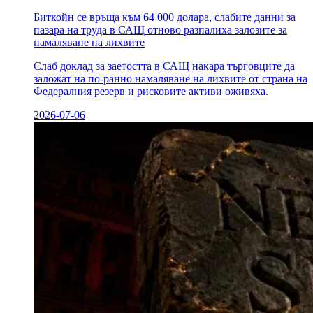
Биткойн се връща към 64 000 долара, слабите данни за
пазара на труда в САЩ отново разпалиха залозите за
намаляване на лихвите
Слаб доклад за заетостта в САЩ накара търговците да
заложат на по-ранно намаляване на лихвите от страна на
Федералния резерв и рисковите активи оживяха.
2026-07-06