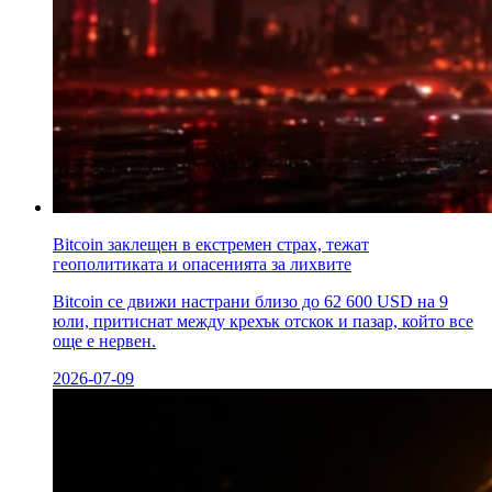
Bitcoin заклещен в екстремен страх, тежат
геополитиката и опасенията за лихвите
Bitcoin се движи настрани близо до 62 600 USD на 9
юли, притиснат между крехък отскок и пазар, който все
още е нервен.
2026-07-09