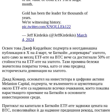
month.
Gold has been the leader for thousands of
years.
We're witnessing history.
pic.twitter.com/XNQLLEk122
— Jeff Kirdeikis (@JeffKirdeikis)
March
4, 2024
Освен това Джеф Кирдейкис подчерта в неотдавнашна
публикация в X на 4 март, че Биткойн „изпреварва“ златото,
като само за месец ETF-ите на BTC вече са достигнали 50% от
стойността на ETF-ите на златото. Тази промяна бележи
значителна повратна точка, като се има предвид
историческата доминация на златото.
Джад Комаир, основател на инвеститора в цифрови активи
Melanion Capital, подчерта, че вълнението и шумотевицата
около ETF-ите са надминали всички очаквания, което показва
нарастващото приемане на Биткойн в основните
инвестиционни среди.
Притокът на капитали в Биткойн ETF-ите задвижи цената на
BTC, позволявайки ѝ да надмине предишния рекорд, поставен