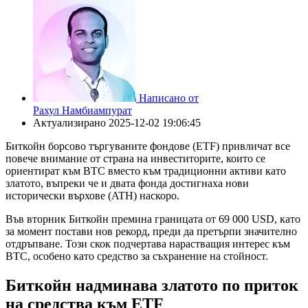
Написано от
Рахул Намбиампурат
Актуализирано
2025-12-02 19:06:45
Биткойн борсово търгуваните фондове (ETF) привличат все
повече внимание от страна на инвеститорите, които се
ориентират към BTC вместо към традиционни активи като
златото, въпреки че и двата фонда достигнаха нови
исторически върхове (ATH) наскоро.
Във вторник Биткойн премина границата от 69 000 USD, като
за момент постави нов рекорд, преди да претърпи значително
отдръпване. Този скок подчертава нарастващия интерес към
BTC, особено като средство за съхранение на стойност.
Биткойн надминава златото по приток
на средства към ETF