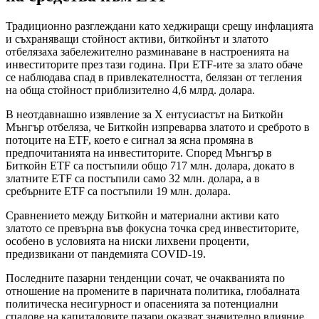
Традиционно разглеждани като хеджиращи срещу инфлацията
и съхраняващи стойност активи, биткойнът и златото
отбелязаха забележително разминаване в настроенията на
инвеститорите през тази година. При ETF-ите за злато обаче
се наблюдава спад в привлекателността, белязан от тегления
на обща стойност приблизително 4,6 млрд. долара.
В неотдавнашно изявление за X ентусиастът на Биткойн
Мънгър отбеляза, че Биткойн изпреварва златото и среброто в
потоците на ETF, което е сигнал за ясна промяна в
предпочитанията на инвеститорите. Според Мънгър в
Биткойн ETF са постъпили общо 717 млн. долара, докато в
златните ETF са постъпили само 32 млн. долара, а в
сребърните ETF са постъпили 19 млн. долара.
Сравнението между Биткойн и материални активи като
златото се превърна във фокусна точка сред инвеститорите,
особено в условията на ниски лихвени проценти,
предизвикани от пандемията COVID-19.
Последните пазарни тенденции сочат, че очакванията по
отношение на промените в паричната политика, глобалната
политическа несигурност и опасенията за потенциални
спадове на капиталовите пазари оказват значително влияние