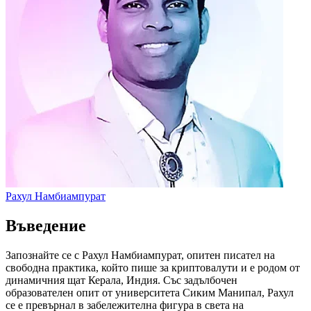
Рахул Намбиампурат
Въведение
Запознайте се с Рахул Намбиампурат, опитен писател на
свободна практика, който пише за криптовалути и е родом от
динамичния щат Керала, Индия. Със задълбочен
образователен опит от университета Сиким Манипал, Рахул
се е превърнал в забележителна фигура в света на