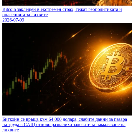
Bitcoin заклещен в екстремен страх, тежат геополитиката и
опасенията за лихвите
2026-07-09
Биткойн се връща към 64 000 долара, слабите данни за пазара
на труда в САЩ отново разпалиха залозите за намаляване на
лихвите