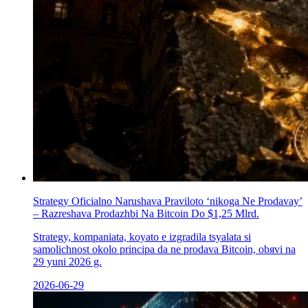
Strategy Oficіalno Narushava Praviloto ‘nikoga Ne Prodavay’
– Razreshava Prodazhbi Na Bitcoin Do $1,25 Mlrd.
Strategy, kompaniata, koуato е izgradila tsyalata si
samolichnost okolo principa da ne prodava Bitcoin, obяvi na
29 yuni 2026 g.
2026-06-29