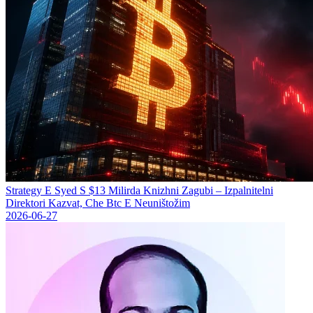
Strategy Е Syed S $13 Milirda Knizhni Zagubi – Izpalnitelni
Direktori Kazvat, Che Btc E Neuništožim
2026-06-27