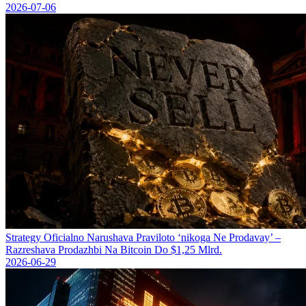
2026-07-06
Strategy Oficіalno Narushava Praviloto ‘nikoga Ne Prodavay’ –
Razreshava Prodazhbi Na Bitcoin Do $1,25 Mlrd.
2026-06-29