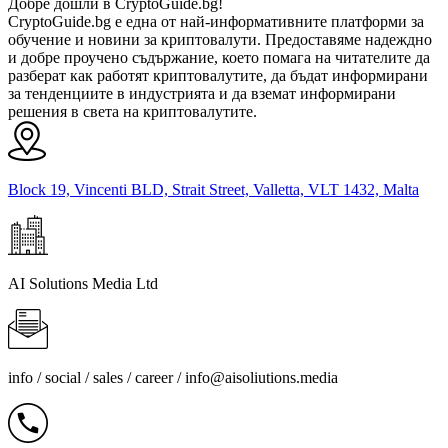
Добре дошли в CryptoGuide.bg!
CryptoGuide.bg е една от най-информативните платформи за
обучение и новини за криптовалути. Предоставяме надеждно
и добре проучено съдържание, което помага на читателите да
разберат как работят криптовалутите, да бъдат информирани
за тенденциите в индустрията и да вземат информирани
решения в света на криптовалутите.
Block 19, Vincenti BLD, Strait Street, Valletta, VLT 1432, Malta
AI Solutions Media Ltd
info / social / sales / career /
info@aisoliutions.media