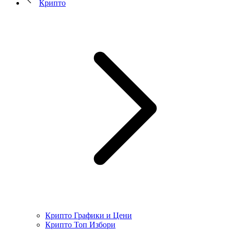
Крипто
Крипто Графики и Цени
Крипто Топ Избори