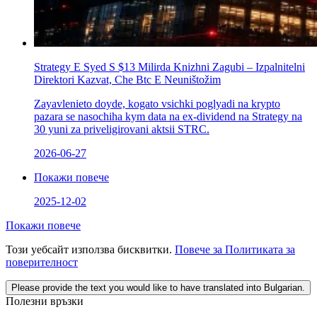
Strategy Е Syed S $13 Milirda Knizhni Zagubi – Izpalnitelni
Direktori Kazvat, Che Btc E Neuništožim
Zayavlenieto doyde, kogato vsichki poglyadi na krypto
pazara se nasochіha kym data na ex-dividend na Strategy na
30 yuni za priveligirovani aktsii STRC.
2026-06-27
Покажи повече
2025-12-02
Покажи повече
Този уебсайт използва бисквитки.
Повече за Политиката за
поверителност
Please provide the text you would like to have translated into Bulgarian.
Полезни връзки