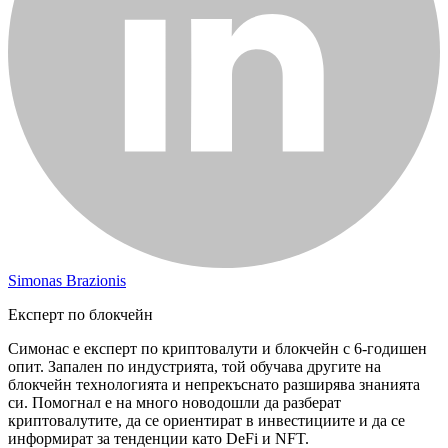
Simonas Brazionis
Експерт по блокчейн
Симонас е експерт по криптовалути и блокчейн с 6-годишен
опит. Запален по индустрията, той обучава другите на
блокчейн технологията и непрекъснато разширява знанията
си. Помогнал е на много новодошли да разберат
криптовалутите, да се ориентират в инвестициите и да се
информират за тенденции като DeFi и NFT.