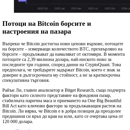
Потоци на Bitcoin борсите и
настроения на пазара
Въпреки че Bitcoin достигна нови ценови върхове, потоците
на борсите – измерващи количеството BTC, прехвърляно на
борсите – продължават да намаляват от октомври. В момента
потоците са 2,39 милиона долара, най-ниското ниво за
последните три години, според данни на CryptoQuant. Това
предполага, че трейдърите задържат Bitcoin, което е знак за
доверие в дългосрочната му стойност, а не за краткосрочна
спекулативна търговия.
Райън Ли, главен анализатор в Bitget Research, също подчерта
фактори като силното представяне на фондовия пазар,
стабилната парична маса и приемането на One Big Beautiful
Bill Act като ключови фактори за продължаващия растеж на
Bitcoin. Ли вярва, че Bitcoin е в добра позиция да преодолее
предишния си връх до края на юли, като се очертава цена от
120 000 долара.