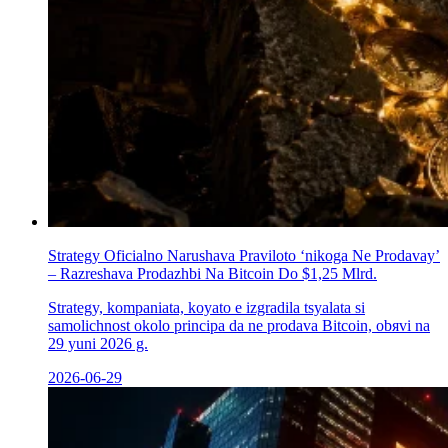
Strategy Oficіalno Narushava Praviloto ‘nikoga Ne Prodavay’
– Razreshava Prodazhbi Na Bitcoin Do $1,25 Mlrd.
Strategy, kompaniata, koуato е izgradila tsyalata si
samolichnost okolo principa da ne prodava Bitcoin, obяvi na
29 yuni 2026 g.
2026-06-29