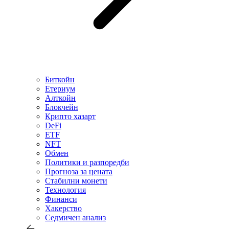
Биткойн
Етериум
Алткойн
Блокчейн
Крипто хазарт
DeFi
ETF
NFT
Обмен
Политики и разпоредби
Прогноза за цената
Стабилни монети
Технология
Финанси
Хакерство
Седмичен анализ