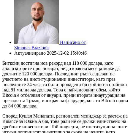
Написано от
Simonas Brazionis
Актуализирано
2025-12-02 15:40:46
Биткойн достигна нов рекорд над 118 000 долара, като
анализаторите прогнозират, че до края на месеца може да
достигне 120 000 долара. Последният ръст се дължи на
участието на институционални инвеститори, като през
последните 24 часа са били продадени биткойни на стойност
над 81 милиарда долара. Това е най-високият обем, който
Bitcoin е отбелязал от януари, преди втората инаугурация на
президента Тръмп, и в края на февруари, когато Bitcoin падна
до 84 000 долара.
Според Кушал Манапати, регионален мениджър за растеж на
Binance за Южна Азия, това рали не се дължи единствено на
дребните инвеститори. Той подчерта, че институционалните
играчи допринасят значително за скока на цените, като