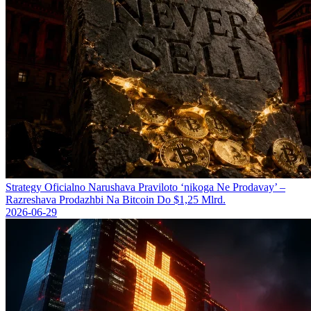
Strategy Oficіalno Narushava Praviloto ‘nikoga Ne Prodavay’ –
Razreshava Prodazhbi Na Bitcoin Do $1,25 Mlrd.
2026-06-29