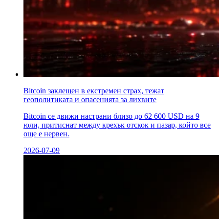
Bitcoin заклещен в екстремен страх, тежат
геополитиката и опасенията за лихвите
Bitcoin се движи настрани близо до 62 600 USD на 9
юли, притиснат между крехък отскок и пазар, който все
още е нервен.
2026-07-09