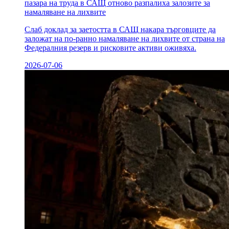
пазара на труда в САЩ отново разпалиха залозите за
намаляване на лихвите
Слаб доклад за заетостта в САЩ накара търговците да
заложат на по-ранно намаляване на лихвите от страна на
Федералния резерв и рисковите активи оживяха.
2026-07-06