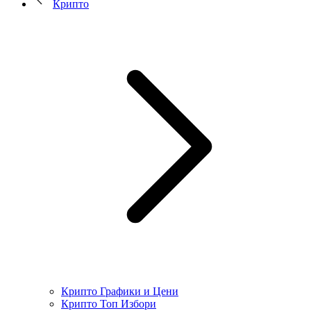
Крипто
Крипто Графики и Цени
Крипто Топ Избори