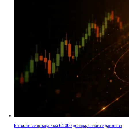
Биткойн се връща към 64 000 долара, слабите данни за