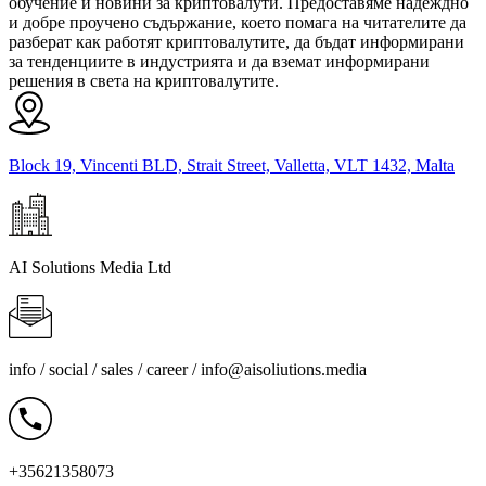
обучение и новини за криптовалути. Предоставяме надеждно
и добре проучено съдържание, което помага на читателите да
разберат как работят криптовалутите, да бъдат информирани
за тенденциите в индустрията и да вземат информирани
решения в света на криптовалутите.
Block 19, Vincenti BLD, Strait Street, Valletta, VLT 1432, Malta
AI Solutions Media Ltd
info / social / sales / career /
info@aisoliutions.media
+35621358073