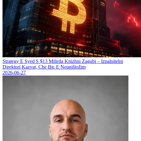
Strategy Е Syed S $13 Milirda Knizhni Zagubi – Izpalnitelni
Direktori Kazvat, Che Btc E Neuništožim
2026-06-27