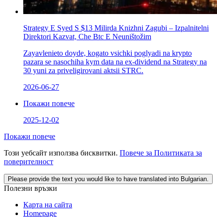
Strategy Е Syed S $13 Milirda Knizhni Zagubi – Izpalnitelni
Direktori Kazvat, Che Btc E Neuništožim
Zayavlenieto doyde, kogato vsichki poglyadi na krypto
pazara se nasochіha kym data na ex-dividend na Strategy na
30 yuni za priveligirovani aktsii STRC.
2026-06-27
Покажи повече
2025-12-02
Покажи повече
Този уебсайт използва бисквитки.
Повече за Политиката за
поверителност
Please provide the text you would like to have translated into Bulgarian.
Полезни връзки
Карта на сайта
Homepage