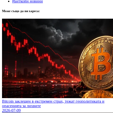
#Биткойн новини
Може също да ви хареса:
Bitcoin заклещен в екстремен страх, тежат геополитиката и
опасенията за лихвите
2026-07-09