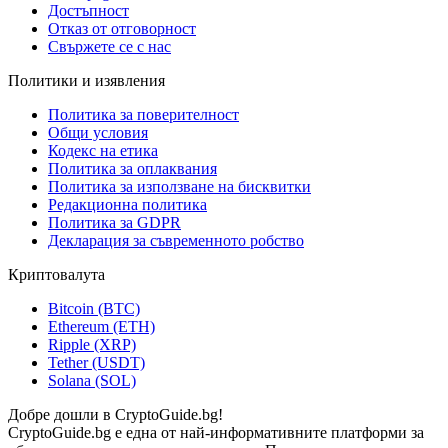
Достъпност
Отказ от отговорност
Свържете се с нас
Политики и изявления
Политика за поверителност
Общи условия
Кодекс на етика
Политика за оплаквания
Политика за използване на бисквитки
Редакционна политика
Политика за GDPR
Декларация за съвременното робство
Криптовалута
Bitcoin (BTC)
Ethereum (ETH)
Ripple (XRP)
Tether (USDT)
Solana (SOL)
Добре дошли в CryptoGuide.bg!
CryptoGuide.bg е една от най-информативните платформи за