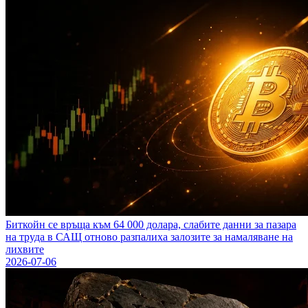
Биткойн се връща към 64 000 долара, слабите данни за пазара
на труда в САЩ отново разпалиха залозите за намаляване на
лихвите
2026-07-06