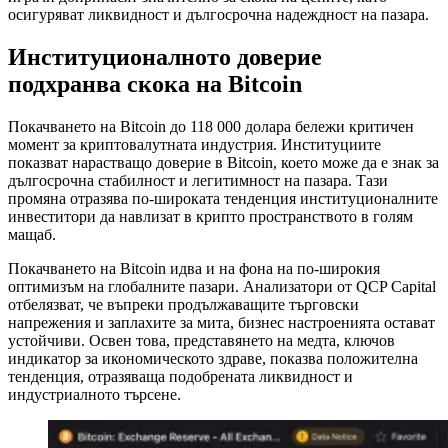
осигуряват ликвидност и дългосрочна надеждност на пазара.
Институционалното доверие
подхранва скока на Bitcoin
Покачването на Bitcoin до 118 000 долара бележи критичен
момент за криптовалутната индустрия. Институциите
показват нарастващо доверие в Bitcoin, което може да е знак за
дългосрочна стабилност и легитимност на пазара. Тази
промяна отразява по-широката тенденция институционалните
инвеститори да навлизат в крипто пространството в голям
мащаб.
Покачването на Bitcoin идва и на фона на по-широкия
оптимизъм на глобалните пазари. Анализатори от QCP Capital
отбелязват, че въпреки продължаващите търговски
напрежения и заплахите за мита, бизнес настроенията остават
устойчиви. Освен това, представянето на медта, ключов
индикатор за икономическото здраве, показва положителна
тенденция, отразяваща подобрената ликвидност и
индустриалното търсене.