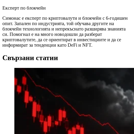
Експерт по блокчейн
Симонас е експерт по криптовалути и блокчейн с 6-годишен
опит. Запален по индустрията, той обучава другите на
блокчейн технологията и непрекъснато разширява знанията
си. Помогнал е на много новодошли да разберат
криптовалутите, да се ориентират в инвестициите и да се
информират за тенденции като DeFi и NFT.
Свързани статии