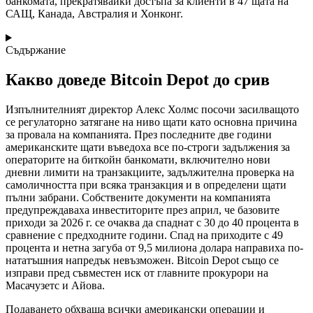
банкомата, прекратявайки достъпа за клиенти в 47 щата на
САЩ, Канада, Австралия и Хонконг.
Съдържание
Какво доведе Bitcoin Depot до срив
Изпълнителният директор Алекс Холмс посочи засилващото
се регулаторно затягане на ниво щати като основна причина
за провала на компанията. През последните две години
американските щати въведоха все по-строги задължения за
операторите на биткойн банкомати, включително нови
дневни лимити на транзакциите, задължителна проверка на
самоличността при всяка транзакция и в определени щати
пълни забрани. Собствените документи на компанията
предупреждаваха инвеститорите през април, че базовите
приходи за 2026 г. се очаква да спаднат с 30 до 40 процента в
сравнение с предходните години. Спад на приходите с 49
процента и нетна загуба от 9,5 милиона долара направиха по-
нататъшния напредък невъзможен. Bitcoin Depot също се
изправи пред съвместен иск от главните прокурори на
Масачузетс и Айова.
Подаването обхваща всички американски операции и