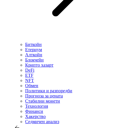
Биткойн
Етериум
Алткойн
Блокчейн
Крипто хазарт
DeFi
ETF
NFT
Обмен
Политики и разпоредби
Прогноза за цената
Стабилни монети
Технология
Финанси
Хакерство
Седмичен анализ