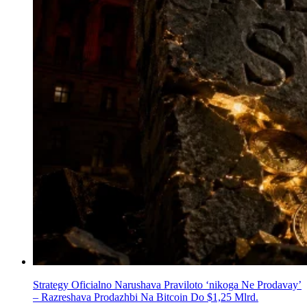
Strategy Oficіalno Narushava Praviloto ‘nikoga Ne Prodavay’
– Razreshava Prodazhbi Na Bitcoin Do $1,25 Mlrd.