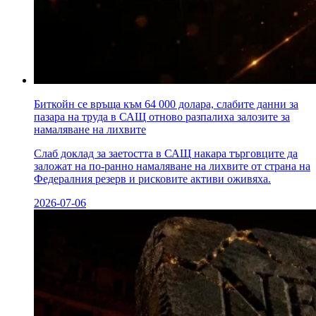
Биткойн се връща към 64 000 долара, слабите данни за
пазара на труда в САЩ отново разпалиха залозите за
намаляване на лихвите
Слаб доклад за заетостта в САЩ накара търговците да
заложат на по-ранно намаляване на лихвите от страна на
Федералния резерв и рисковите активи оживяха.
2026-07-06