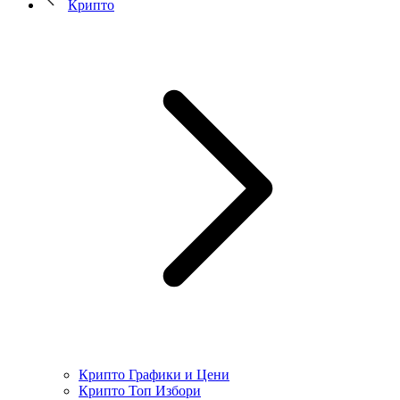
Крипто
Крипто Графики и Цени
Крипто Топ Избори