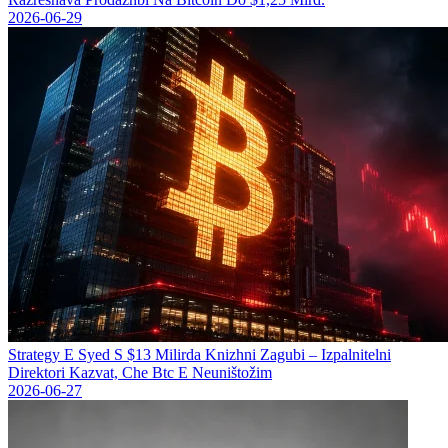
2026-06-29
Strategy Е Syed S $13 Milirda Knizhni Zagubi – Izpalnitelni
Direktori Kazvat, Che Btc E Neuništožim
2026-06-27