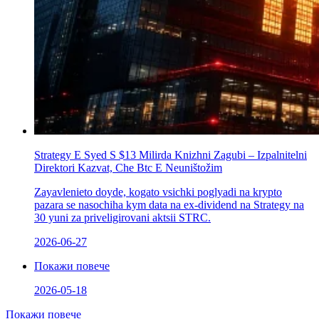
Strategy Е Syed S $13 Milirda Knizhni Zagubi – Izpalnitelni
Direktori Kazvat, Che Btc E Neuništožim
Zayavlenieto doyde, kogato vsichki poglyadi na krypto
pazara se nasochіha kym data na ex-dividend na Strategy na
30 yuni za priveligirovani aktsii STRC.
2026-06-27
Покажи повече
2026-05-18
Покажи повече