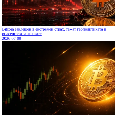
Bitcoin заклещен в екстремен страх, тежат геополитиката и
опасенията за лихвите
2026-07-09