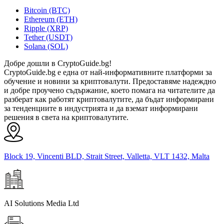
Bitcoin (BTC)
Ethereum (ETH)
Ripple (XRP)
Tether (USDT)
Solana (SOL)
Добре дошли в CryptoGuide.bg!
CryptoGuide.bg е една от най-информативните платформи за
обучение и новини за криптовалути. Предоставяме надеждно
и добре проучено съдържание, което помага на читателите да
разберат как работят криптовалутите, да бъдат информирани
за тенденциите в индустрията и да вземат информирани
решения в света на криптовалутите.
Block 19, Vincenti BLD, Strait Street, Valletta, VLT 1432, Malta
AI Solutions Media Ltd