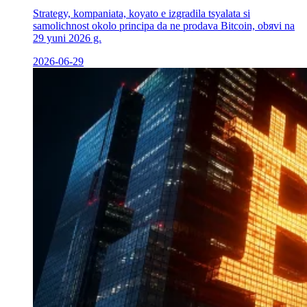
Strategy, kompaniata, koуato е izgradila tsyalata si
samolichnost okolo principa da ne prodava Bitcoin, obяvi na
29 yuni 2026 g.
2026-06-29