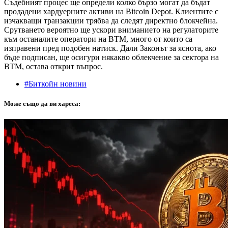
Съдебният процес ще определи колко бързо могат да бъдат
продадени хардуерните активи на Bitcoin Depot. Клиентите с
изчакващи транзакции трябва да следят директно блокчейна.
Срутването вероятно ще ускори вниманието на регулаторите
към останалите оператори на BTM, много от които са
изправени пред подобен натиск. Дали Законът за яснота, ако
бъде подписан, ще осигури някакво облекчение за сектора на
BTM, остава открит въпрос.
#Биткойн новини
Може също да ви хареса: