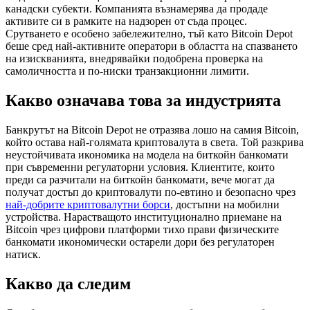
канадски субекти. Компанията възнамерява да продаде
активите си в рамките на надзорен от съда процес.
Срутването е особено забележително, тъй като Bitcoin Depot
беше сред най-активните оператори в областта на спазването
на изискванията, внедрявайки подобрена проверка на
самоличността и по-ниски транзакционни лимити.
Какво означава това за индустрията
Банкрутът на Bitcoin Depot не отразява лошо на самия Bitcoin,
който остава най-голямата криптовалута в света. Той разкрива
неустойчивата икономика на модела на биткойн банкомати
при съвременни регулаторни условия. Клиентите, които
преди са разчитали на биткойн банкомати, вече могат да
получат достъп до криптовалути по-евтино и безопасно чрез
най-добрите криптовалутни борси
, достъпни на мобилни
устройства. Нарастващото институционално приемане на
Bitcoin чрез цифрови платформи тихо прави физическите
банкомати икономически остарели дори без регулаторен
натиск.
Какво да следим