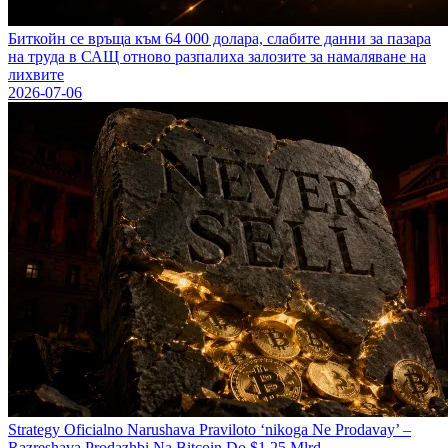
Биткойн се връща към 64 000 долара, слабите данни за пазара
на труда в САЩ отново разпалиха залозите за намаляване на
лихвите
2026-07-06
Strategy Oficіalno Narushava Praviloto ‘nikoga Ne Prodavay’ –
Razreshava Prodazhbi Na Bitcoin Do $1,25 Mlrd.