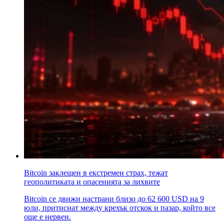
Bitcoin заклещен в екстремен страх, тежат
геополитиката и опасенията за лихвите
Bitcoin се движи настрани близо до 62 600 USD на 9
юли, притиснат между крехък отскок и пазар, който все
още е нервен.