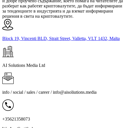
и добре проучено съдържание, което помага на читателите да
разберат как работят криптовалутите, да бъдат информирани
за тенденциите в индустрията и да вземат информирани
решения в света на криптовалутите.
Block 19, Vincenti BLD, Strait Street, Valletta, VLT 1432, Malta
AI Solutions Media Ltd
info / social / sales / career /
info@aisoliutions.media
+35621358073