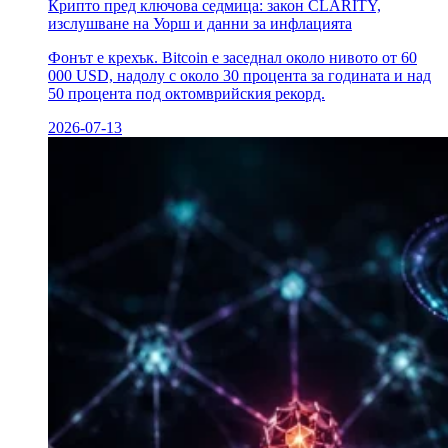
Крипто пред ключова седмица: закон CLARITY,
изслушване на Уорш и данни за инфлацията
Фонът е крехък. Bitcoin е заседнал около нивото от 60
000 USD, надолу с около 30 процента за годината и над
50 процента под октомврийския рекорд.
2026-07-13