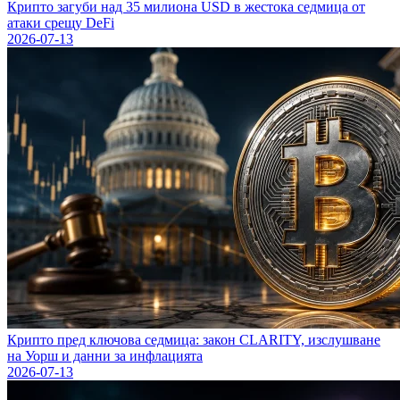
Крипто загуби над 35 милиона USD в жестока седмица от
атаки срещу DeFi
2026-07-13
Крипто пред ключова седмица: закон CLARITY, изслушване
на Уорш и данни за инфлацията
2026-07-13