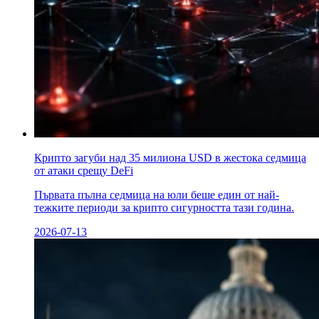
Крипто загуби над 35 милиона USD в жестока седмица
от атаки срещу DeFi
Първата пълна седмица на юли беше един от най-
тежките периоди за крипто сигурността тази година.
2026-07-13