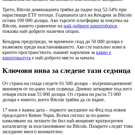
Трето, Bitcoin доминацията трябва да падне под 52-54% при
нарастващи ETF потоци. Годишната цел на Кендрик за Bitcoin
остава 100 000 долара. Ако търсите платформа за покупка на
Bitcoin, нашето сравнение на
най-добрите криптоборси
показва най-добрите налични опции.
Кендрик предупреди, че временен спад до 50 000 долара е
възможен преди възстановяването. Ако сте напълно нови в
крипто пространството, нашият наръчник за
какво е
криптовалута
е най-доброто място за начало.
Ключови нива за следене тази седмица
От страна на спада следете 61 500 долара – вътрешнодневният
минимум от по-рано тази седмица. Дневно затваряне под него
отваря пътя към 55 000 долара. От страна на ръста 73 000
долара е нивото, което Bitcoin трябва да си върне.
17 юни е важна дата – първото заседание на Фед под новия
председател Кевин Уорш. Всеки сигнал за по-ранно
намаляване на лихвите би бил най-мощният краткосрочен
катализатор за възстановяване на Bitcoin. Пазарите следят това
заседание много внимателно.