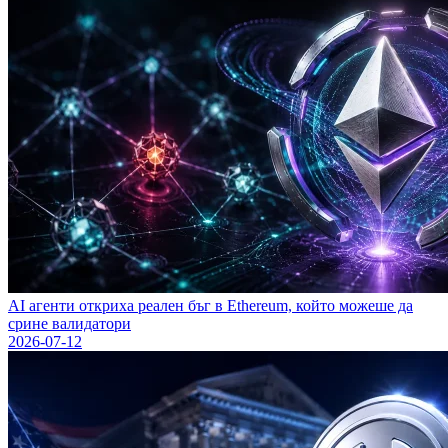
AI агенти откриха реален бъг в Ethereum, който можеше да
сринe валидатори
2026-07-12