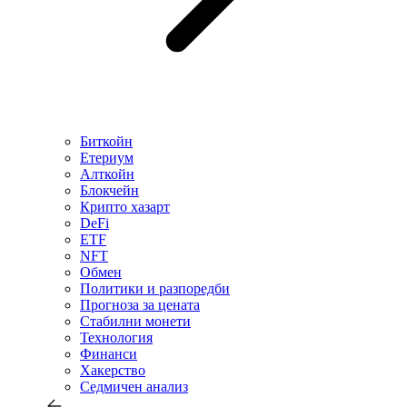
Биткойн
Етериум
Алткойн
Блокчейн
Крипто хазарт
DeFi
ETF
NFT
Обмен
Политики и разпоредби
Прогноза за цената
Стабилни монети
Технология
Финанси
Хакерство
Седмичен анализ