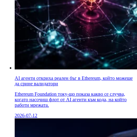
AI агенти откриха реален бъг в Ethereum, който можеше
да сринe валидатори
Ethereum Foundation току-що показа какво се случва,
когато насочиш флот от AI агенти към кода, на който
работи мрежата.
2026-07-12