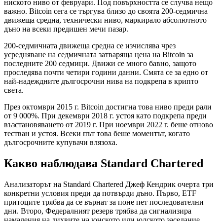
ниското ниво от февруари. Под повърхността се случва нещо
важно. Bitcoin сега се търгува близо до своята 200-седмична
движеща средна, технически ниво, маркирало абсолютното
дъно на всеки предишен мечи пазар.
200-седмичната движеща средна се изчислява чрез
усредняване на седмичната затваряща цена на Bitcoin за
последните 200 седмици. Движи се много бавно, защото
проследява почти четири години данни. Смята се за едно от
най-надеждните дългосрочни нива на подкрепа в крипто
света.
През октомври 2015 г. Bitcoin достигна това ниво преди рали
от 9 000%. При декември 2018 г. устоя като подкрепа преди
възстановяването от 2019 г. При ноември 2022 г. беше отново
тестван и устоя. Всеки път това беше моментът, когато
дългосрочните купувачи влязоха.
Какво наблюдава Standard Chartered
Анализаторът на Standard Chartered Джеф Кендрик очерта три
конкретни условия преди да потвърди дъно. Първо, ETF
притоците трябва да се върнат за поне пет последователни
дни. Второ, Федералният резерв трябва да сигнализира
намаления на лихвите на юнското или юлското заседание.