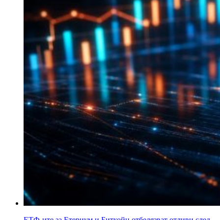
ЕТФ-ите за Етериум и Биткойн отбелязват отливи след