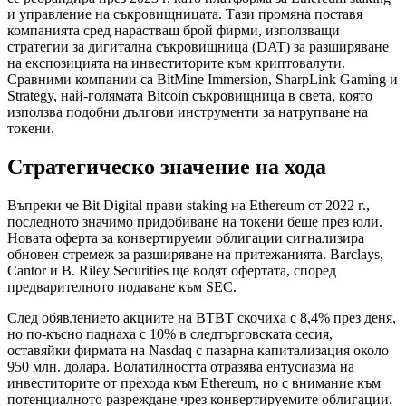
и управление на съкровищницата. Тази промяна поставя
компанията сред нарастващ брой фирми, използващи
стратегии за дигитална съкровищница (DAT) за разширяване
на експозицията на инвеститорите към криптовалути.
Сравними компании са BitMine Immersion, SharpLink Gaming и
Strategy, най-голямата Bitcoin съкровищница в света, която
използва подобни дългови инструменти за натрупване на
токени.
Стратегическо значение на ходa
Въпреки че Bit Digital прави staking на Ethereum от 2022 г.,
последното значимо придобиване на токени беше през юли.
Новата оферта за конвертируеми облигации сигнализира
обновен стремеж за разширяване на притежанията. Barclays,
Cantor и B. Riley Securities ще водят офертата, според
предварителното подаване към SEC.
След обявлението акциите на BTBT скочиха с 8,4% през деня,
но по-късно паднаха с 10% в следтърговската сесия,
оставяйки фирмата на Nasdaq с пазарна капитализация около
950 млн. долара. Волатилността отразява ентусиазма на
инвеститорите от прехода към Ethereum, но с внимание към
потенциалното разреждане чрез конвертируемите облигации.