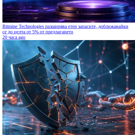
Bitmine Technologies разширява етер запасите, доближавайки
се до целта от 5% от предлагането
20 часа ago