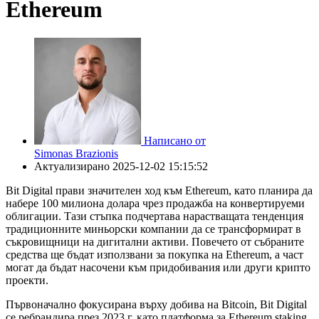
Ethereum
Написано от
Simonas Brazionis
Актуализирано
2025-12-02 15:15:52
Bit Digital прави значителен ход към Ethereum, като планира да
набере 100 милиона долара чрез продажба на конвертируеми
облигации. Тази стъпка подчертава нарастващата тенденция
традиционните миньорски компании да се трансформират в
съкровищници на дигитални активи. Повечето от събраните
средства ще бъдат използвани за покупка на Ethereum, а част
могат да бъдат насочени към придобивания или други крипто
проекти.
Първоначално фокусирана върху добива на Bitcoin, Bit Digital
се ребрандира през 2023 г. като платформа за Ethereum staking