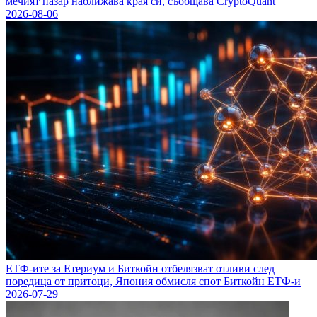
мечият пазар наближава края си, съобщава CryptoQuant
2026-08-06
ЕТФ-ите за Етериум и Биткойн отбелязват отливи след
поредица от притоци, Япония обмисля спот Биткойн ЕТФ-и
2026-07-29