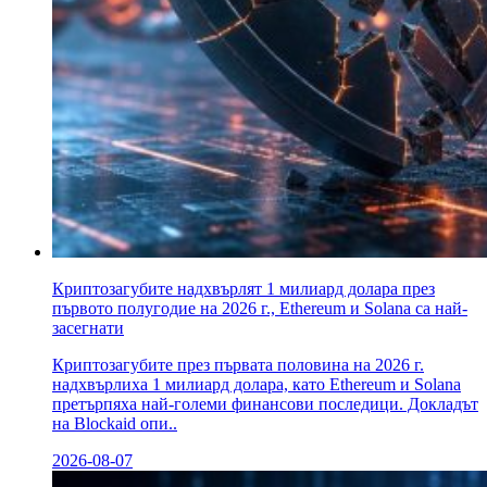
Криптозагубите надхвърлят 1 милиард долара през
първото полугодие на 2026 г., Ethereum и Solana са най-
засегнати
Криптозагубите през първата половина на 2026 г.
надхвърлиха 1 милиард долара, като Ethereum и Solana
претърпяха най-големи финансови последици. Докладът
на Blockaid опи..
2026-08-07