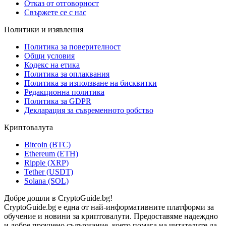
Отказ от отговорност
Свържете се с нас
Политики и изявления
Политика за поверителност
Общи условия
Кодекс на етика
Политика за оплаквания
Политика за използване на бисквитки
Редакционна политика
Политика за GDPR
Декларация за съвременното робство
Криптовалута
Bitcoin (BTC)
Ethereum (ETH)
Ripple (XRP)
Tether (USDT)
Solana (SOL)
Добре дошли в CryptoGuide.bg!
CryptoGuide.bg е една от най-информативните платформи за
обучение и новини за криптовалути. Предоставяме надеждно
и добре проучено съдържание, което помага на читателите да