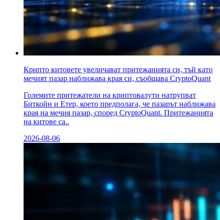
Крипто китовете увеличават притежанията си, тъй като
мечият пазар наближава края си, съобщава CryptoQuant
Големите притежатели на криптовалути натрупват
Биткойн и Етер, което предполага, че пазарът наближава
края на мечия пазар, според CryptoQuant. Притежанията
на китове са..
2026-08-06