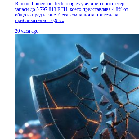
Bitmine Immersion Technologies увеличи своите етер
запаси до 5 797 813 ETH, което представлява 4,8% от
общото предлагане. Сега компанията притежава
приблизително 10,9 м..
20 часа ago