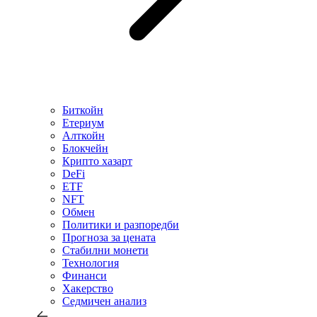
Биткойн
Етериум
Алткойн
Блокчейн
Крипто хазарт
DeFi
ETF
NFT
Обмен
Политики и разпоредби
Прогноза за цената
Стабилни монети
Технология
Финанси
Хакерство
Седмичен анализ