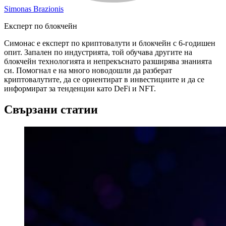
Simonas Brazionis
Експерт по блокчейн
Симонас е експерт по криптовалути и блокчейн с 6-годишен
опит. Запален по индустрията, той обучава другите на
блокчейн технологията и непрекъснато разширява знанията
си. Помогнал е на много новодошли да разберат
криптовалутите, да се ориентират в инвестициите и да се
информират за тенденции като DeFi и NFT.
Свързани статии