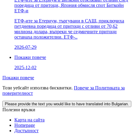
поредица от притоци, Япония обмисля спот Биткойн
ЕТФ-и
ЕТФ-ите за Етериум, търгувани в САЩ, приключиха
петдневна поредица от притоци с отливи от 70,62
милиона долара, въпреки че седмичните притоци
останаха положителни. ЕТФ-..
2026-07-29
Покажи повече
2025-12-02
Покажи повече
Този уебсайт използва бисквитки.
Повече за Политиката за
поверителност
Please provide the text you would like to have translated into Bulgarian.
Полезни връзки
Карта на сайта
Homepage
Достъпност