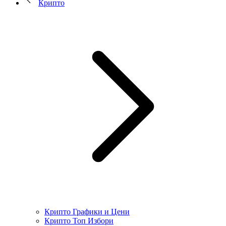
Крипто
Крипто Графики и Цени
Крипто Топ Избори