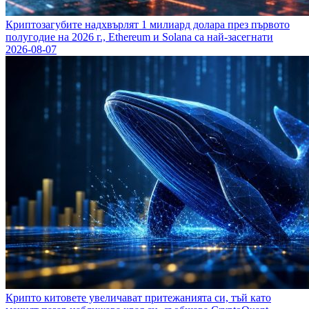
Криптозагубите надхвърлят 1 милиард долара през първото
полугодие на 2026 г., Ethereum и Solana са най-засегнати
2026-08-07
Крипто китовете увеличават притежанията си, тъй като