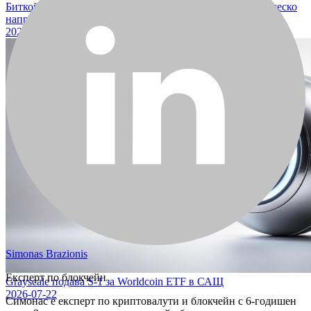
Биткойн ETF-ите отчитат отливи на фона на геополитическо
напрежение
2026-07-25
Simonas Brazionis
Експерт по блокчейн
Grayscale подава S-1 за Worldcoin ETF в САЩ
2026-07-22
Симонас е експерт по криптовалути и блокчейн с 6-годишен