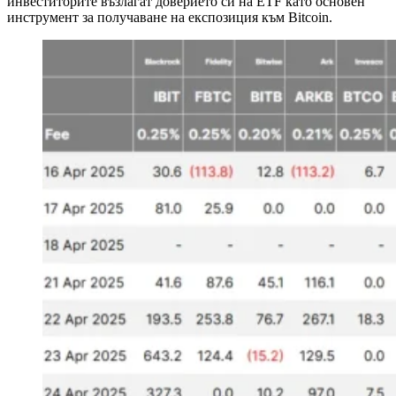
инвеститорите възлагат доверието си на ETF като основен
инструмент за получаване на експозиция към Bitcoin.