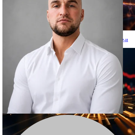
ЕТФ-ите за Етериум и Биткойн отбелязват отливи след
поредица от притоци, Япония обмисля спот Биткойн ЕТФ-и
2026-07-29