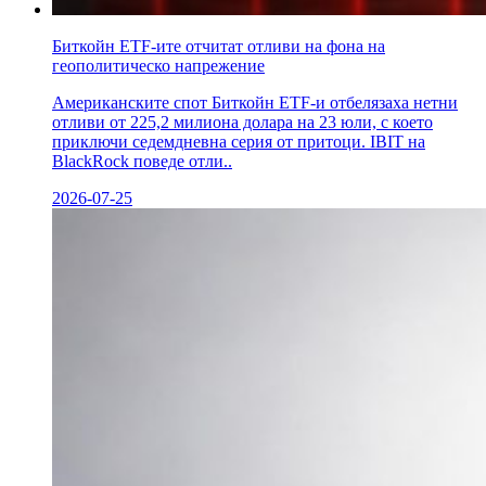
Биткойн ETF-ите отчитат отливи на фона на
геополитическо напрежение
Американските спот Биткойн ETF-и отбелязаха нетни
отливи от 225,2 милиона долара на 23 юли, с което
приключи седемдневна серия от притоци. IBIT на
BlackRock поведе отли..
2026-07-25