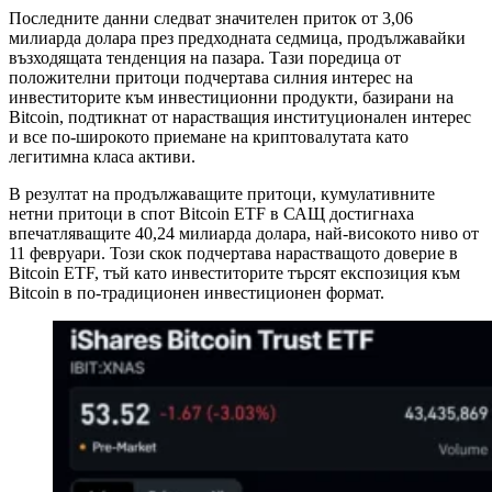
Последните данни следват значителен приток от 3,06
милиарда долара през предходната седмица, продължавайки
възходящата тенденция на пазара. Тази поредица от
положителни притоци подчертава силния интерес на
инвеститорите към инвестиционни продукти, базирани на
Bitcoin, подтикнат от нарастващия институционален интерес
и все по-широкото приемане на криптовалутата като
легитимна класа активи.
В резултат на продължаващите притоци, кумулативните
нетни притоци в спот Bitcoin ETF в САЩ достигнаха
впечатляващите 40,24 милиарда долара, най-високото ниво от
11 февруари. Този скок подчертава нарастващото доверие в
Bitcoin ETF, тъй като инвеститорите търсят експозиция към
Bitcoin в по-традиционен инвестиционен формат.