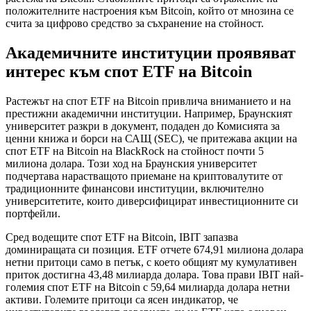
положителните настроения към Bitcoin, който от мнозина се
счита за цифрово средство за съхранение на стойност.
Академичните институции проявяват
интерес към спот ETF на Bitcoin
Растежът на спот ETF на Bitcoin привлича вниманието и на
престижни академични институции. Например, Браунският
университет разкри в документ, подаден до Комисията за
ценни книжа и борси на САЩ (SEC), че притежава акции на
спот ETF на Bitcoin на BlackRock на стойност почти 5
милиона долара. Този ход на Браунския университет
подчертава нарастващото приемане на криптовалутите от
традиционните финансови институции, включително
университетите, които диверсифицират инвестиционните си
портфейли.
Сред водещите спот ETF на Bitcoin, IBIT запазва
доминиращата си позиция. ETF отчете 674,91 милиона долара
нетни притоци само в петък, с което общият му кумулативен
приток достигна 43,48 милиарда долара. Това прави IBIT най-
големия спот ETF на Bitcoin с 59,64 милиарда долара нетни
активи. Големите притоци са ясен индикатор, че