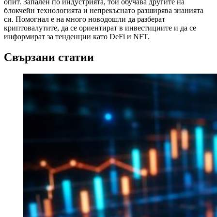
опит. Запален по индустрията, той обучава другите на
блокчейн технологията и непрекъснато разширява знанията
си. Помогнал е на много новодошли да разберат
криптовалутите, да се ориентират в инвестициите и да се
информират за тенденции като DeFi и NFT.
Свързани статии