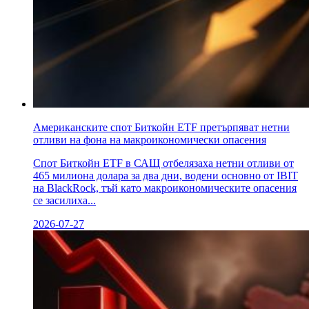
Американските спот Биткойн ETF претърпяват нетни
отливи на фона на макроикономически опасения
Спот Биткойн ETF в САЩ отбелязаха нетни отливи от
465 милиона долара за два дни, водени основно от IBIT
на BlackRock, тъй като макроикономическите опасения
се засилиха...
2026-07-27