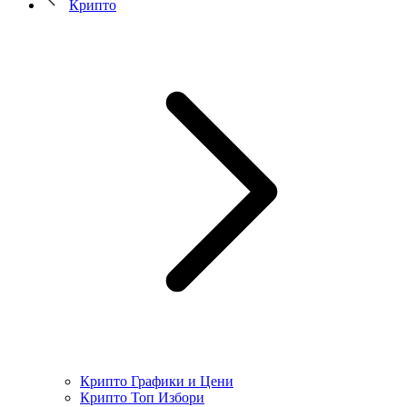
Крипто
Крипто Графики и Цени
Крипто Топ Избори