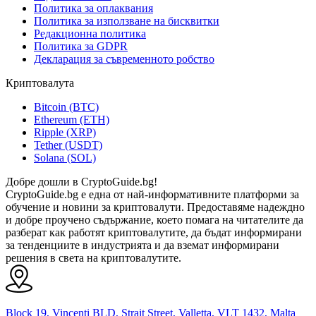
Политика за оплаквания
Политика за използване на бисквитки
Редакционна политика
Политика за GDPR
Декларация за съвременното робство
Криптовалута
Bitcoin (BTC)
Ethereum (ETH)
Ripple (XRP)
Tether (USDT)
Solana (SOL)
Добре дошли в CryptoGuide.bg!
CryptoGuide.bg е една от най-информативните платформи за
обучение и новини за криптовалути. Предоставяме надеждно
и добре проучено съдържание, което помага на читателите да
разберат как работят криптовалутите, да бъдат информирани
за тенденциите в индустрията и да вземат информирани
решения в света на криптовалутите.
Block 19, Vincenti BLD, Strait Street, Valletta, VLT 1432, Malta