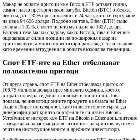
Макар че общите притоци към Bitcoin ETF остават силни,
самият пазар претърпя някои загуби. Bitcoin (BTC) отбеляза
лек спад от 1,35% през последните 24 часа, като се търгуваше
на цена 94 606 долара. Подобно на това, Ether (ETH) също
спадна с 1,02%, с което цената му падна до 1822 долара.
Въпреки тези малки спадове, както Bitcoin, така и Ether все
още запазват силни позиции на по-широкия пазар на
криптовалути, а много инвеститори разглеждат тези спадове
като временни затруднения в общата възходяща тенденция.
Спот ETF-ите на Ether отбелязват
положителни притоци
От друга страна, спот ETF на Ether отбелязаха приток от
106,75 милиона долара през миналата седмица, което е
втората поредна седмица с положителни потоци. Това
показва, че инвестиционните продукти на базата на Ether
също набират популярност, като инвеститорите търсят да
диверсифицират крипто портфейлите си извън Bitcoin.
Устойчивият интерес към ETF на Bitcoin и Ether допълнително
затвърждава нарастващата легитимност на криптовалутите в
очите на институционалните и дребните инвеститори.
В обобщение, силното представяне на спот ETF-ите на Bitcoin