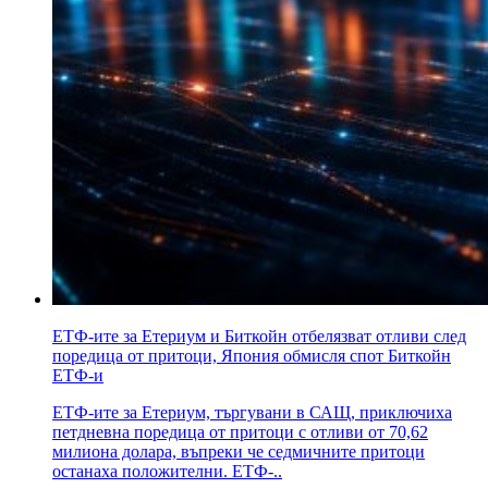
ЕТФ-ите за Етериум и Биткойн отбелязват отливи след
поредица от притоци, Япония обмисля спот Биткойн
ЕТФ-и
ЕТФ-ите за Етериум, търгувани в САЩ, приключиха
петдневна поредица от притоци с отливи от 70,62
милиона долара, въпреки че седмичните притоци
останаха положителни. ЕТФ-..