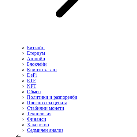
Биткойн
Етериум
Алткойн
Блокчейн
Крипто хазарт
DeFi
ETF
NFT
Обмен
Политики и разпоредби
Прогноза за цената
Стабилни монети
Технология
Финанси
Хакерство
Седмичен анализ