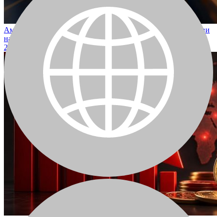
Американските спот Биткойн ETF претърпяват нетни отливи
на фона на макроикономически опасения
2026-07-27