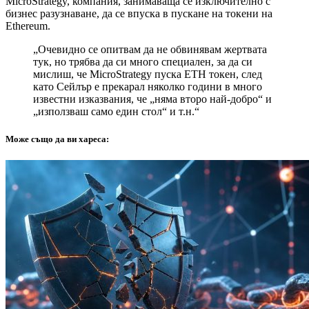
MicroStrategy, компания, занимаваща се изключително с
бизнес разузнаване, да се впуска в пускане на токени на
Ethereum.
„Очевидно се опитвам да не обвинявам жертвата
тук, но трябва да си много специален, за да си
мислиш, че MicroStrategy пуска ETH токен, след
като Сейлър е прекарал няколко години в много
известни изказвания, че „няма второ най-добро“ и
„използваш само един стол“ и т.н.“
Може също да ви хареса: