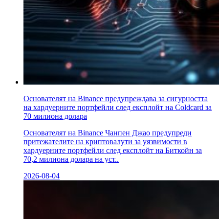
Основателят на Binance предупреждава за сигурността
на хардуерните портфейли след експлойт на Coldcard за
70 милиона долара
Основателят на Binance Чанпен Джао предупреди
притежателите на криптовалути за уязвимости в
хардуерните портфейли след експлойт на Биткойн за
70,2 милиона долара на уст..
2026-08-04