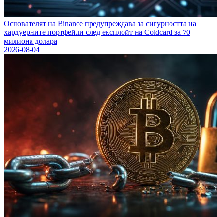
Основателят на Binance предупреждава за сигурността на
хардуерните портфейли след експлойт на Coldcard за 70
милиона долара
2026-08-04