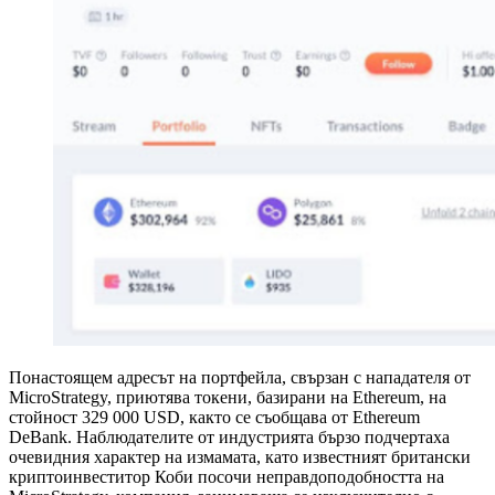
Понастоящем адресът на портфейла, свързан с нападателя от
MicroStrategy, приютява токени, базирани на Ethereum, на
стойност 329 000 USD, както се съобщава от Ethereum
DeBank. Наблюдателите от индустрията бързо подчертаха
очевидния характер на измамата, като известният британски
криптоинвеститор Коби посочи неправдоподобността на