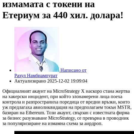
измамата с токени на
Етериум за 440 хил. долара!
Написано от
Рахул Намбиампурат
Актуализирано
2025-12-02 19:09:04
Официалният акаунт на MicroStrategy X наскоро стана жертва
на хакерски инцидент, при който злонамерени лица поеха
контрола и разпространиха поредица от вредни връзки, които
уж предлагаха авиоликвидация на предполагаем токън MSTR,
базиран на Ethereum. Този акаунт, свързан с известната фирма
за бизнес разузнаване MicroStrategy, се превърна в проводник
за популяризиране на измамна схема за аирдроп.