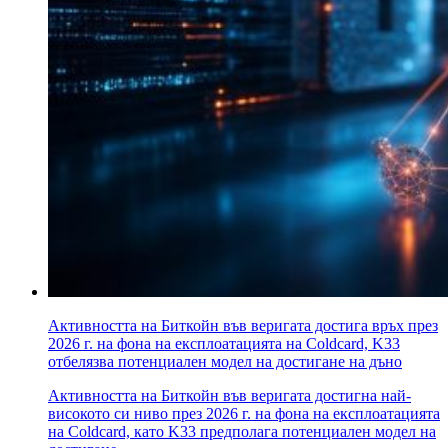
Активността на Биткойн във веригата достига връх през
2026 г. на фона на експлоатацията на Coldcard, K33
отбелязва потенциален модел на достигане на дъно
Активността на Биткойн във веригата достигна най-
високото си ниво през 2026 г. на фона на експлоатацията
на Coldcard, като K33 предполага потенциален модел на