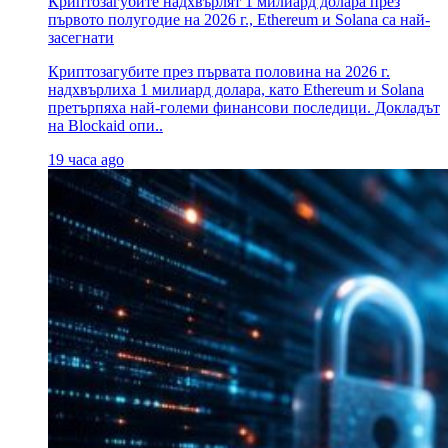
Криптозагубите надхвърлят 1 милиард долара през
първото полугодие на 2026 г., Ethereum и Solana са най-
засегнати
Криптозагубите през първата половина на 2026 г.
надхвърлиха 1 милиард долара, като Ethereum и Solana
претърпяха най-големи финансови последици. Докладът
на Blockaid опи..
19 часа ago