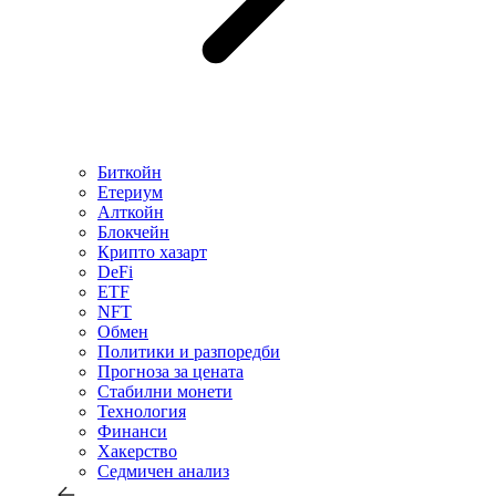
Биткойн
Етериум
Алткойн
Блокчейн
Крипто хазарт
DeFi
ETF
NFT
Обмен
Политики и разпоредби
Прогноза за цената
Стабилни монети
Технология
Финанси
Хакерство
Седмичен анализ