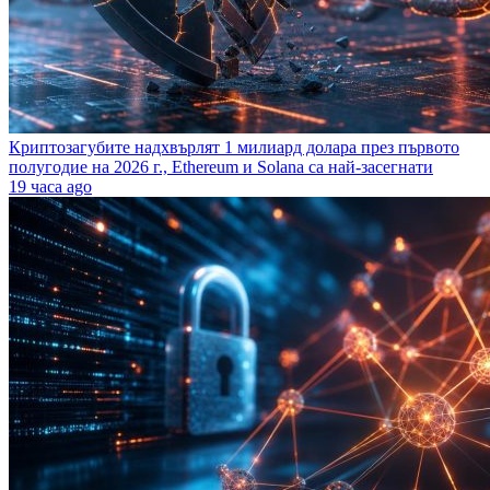
Криптозагубите надхвърлят 1 милиард долара през първото
полугодие на 2026 г., Ethereum и Solana са най-засегнати
19 часа ago