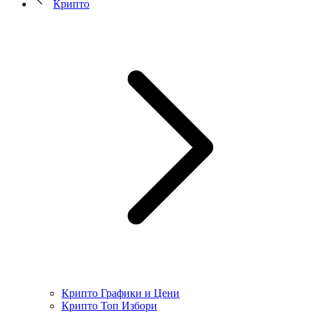
Крипто
Крипто Графики и Цени
Крипто Топ Избори