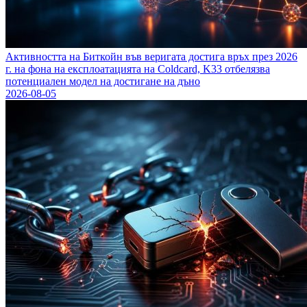
Активността на Биткойн във веригата достига връх през 2026
г. на фона на експлоатацията на Coldcard, K33 отбелязва
потенциален модел на достигане на дъно
2026-08-05