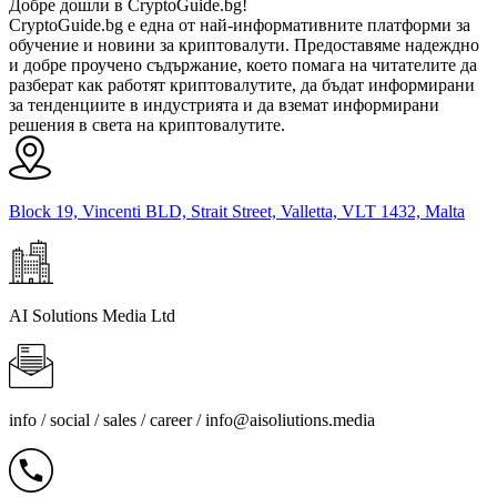
Добре дошли в CryptoGuide.bg!
CryptoGuide.bg е една от най-информативните платформи за
обучение и новини за криптовалути. Предоставяме надеждно
и добре проучено съдържание, което помага на читателите да
разберат как работят криптовалутите, да бъдат информирани
за тенденциите в индустрията и да вземат информирани
решения в света на криптовалутите.
Block 19, Vincenti BLD, Strait Street, Valletta, VLT 1432, Malta
AI Solutions Media Ltd
info / social / sales / career /
info@aisoliutions.media