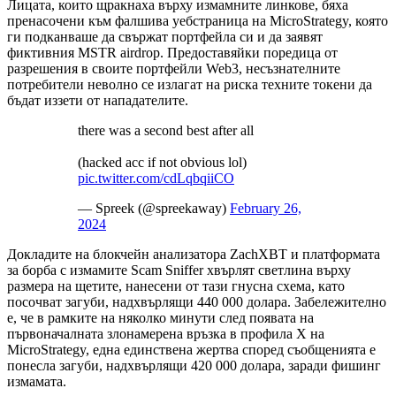
Лицата, които щракнаха върху измамните линкове, бяха
пренасочени към фалшива уебстраница на MicroStrategy, която
ги подканваше да свържат портфейла си и да заявят
фиктивния MSTR airdrop. Предоставяйки поредица от
разрешения в своите портфейли Web3, несъзнателните
потребители неволно се излагат на риска техните токени да
бъдат иззети от нападателите.
there was a second best after all
(hacked acc if not obvious lol)
pic.twitter.com/cdLqbqiiCO
— Spreek (@spreekaway)
February 26,
2024
Докладите на блокчейн анализатора ZachXBT и платформата
за борба с измамите Scam Sniffer хвърлят светлина върху
размера на щетите, нанесени от тази гнусна схема, като
посочват загуби, надхвърлящи 440 000 долара. Забележително
е, че в рамките на няколко минути след появата на
първоначалната злонамерена връзка в профила X на
MicroStrategy, една единствена жертва според съобщенията е
понесла загуби, надхвърлящи 420 000 долара, заради фишинг
измамата.