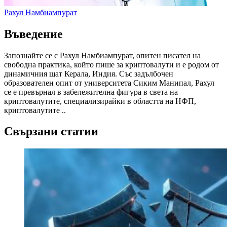
Рахул Намбиампурат
Въведение
Запознайте се с Рахул Намбиампурат, опитен писател на
свободна практика, който пише за криптовалути и е родом от
динамичния щат Керала, Индия. Със задълбочен
образователен опит от университета Сиким Манипал, Рахул
се е превърнал в забележителна фигура в света на
криптовалутите, специализирайки в областта на НФП,
криптовалутите ..
Свързани статии