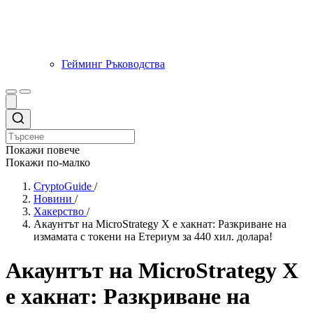
Гейминг Ръководства
Покажи повече
Покажи по-малко
CryptoGuide
/
Новини
/
Хакерство
/
Акаунтът на MicroStrategy X е хакнат: Разкриване на
измамата с токени на Етериум за 440 хил. долара!
Акаунтът на MicroStrategy X
е хакнат: Разкриване на