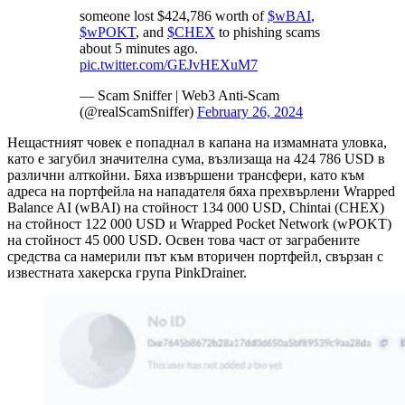
someone lost $424,786 worth of
$wBAI
,
$wPOKT
, and
$CHEX
to phishing scams
about 5 minutes ago.
pic.twitter.com/GEJvHEXuM7
— Scam Sniffer | Web3 Anti-Scam
(@realScamSniffer)
February 26, 2024
Нещастният човек е попаднал в капана на измамната уловка,
като е загубил значителна сума, възлизаща на 424 786 USD в
различни алткойни. Бяха извършени трансфери, като към
адреса на портфейла на нападателя бяха прехвърлени Wrapped
Balance AI (wBAI) на стойност 134 000 USD, Chintai (CHEX)
на стойност 122 000 USD и Wrapped Pocket Network (wPOKT)
на стойност 45 000 USD. Освен това част от заграбените
средства са намерили път към вторичен портфейл, свързан с
известната хакерска група PinkDrainer.