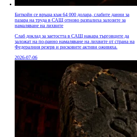
Биткойн се връща към 64 000 долара, слабите данни за
пазара на труда в САЩ отново разпалиха залозите за
намаляване на лихвите
Слаб доклад за заетостта в САЩ накара търговците да
заложат на по-ранно намаляване на лихвите от страна на
Федералния резерв и рисковите активи оживяха.
2026-07-06