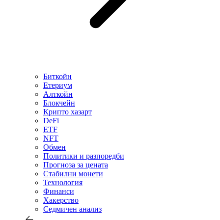
Биткойн
Етериум
Алткойн
Блокчейн
Крипто хазарт
DeFi
ETF
NFT
Обмен
Политики и разпоредби
Прогноза за цената
Стабилни монети
Технология
Финанси
Хакерство
Седмичен анализ