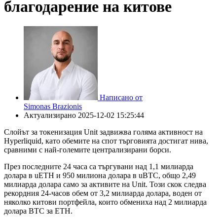
благодарение на китове
Написано от
Simonas Brazionis
Актуализирано
2025-12-02 15:25:44
Слойът за токенизация Unit задвижва голяма активност на
Hyperliquid, като обемите на спот търговията достигат нива,
сравними с най-големите централизирани борси.
През последните 24 часа са търгувани над 1,1 милиарда
долара в uETH и 950 милиона долара в uBTC, общо 2,49
милиарда долара само за активите на Unit. Този скок следва
рекордния 24-часов обем от 3,2 милиарда долара, воден от
няколко китови портфейла, които обмениха над 2 милиарда
долара BTC за ETH.