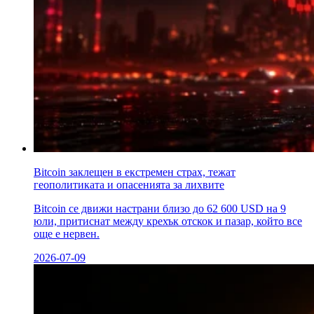
Bitcoin заклещен в екстремен страх, тежат
геополитиката и опасенията за лихвите
Bitcoin се движи настрани близо до 62 600 USD на 9
юли, притиснат между крехък отскок и пазар, който все
още е нервен.
2026-07-09