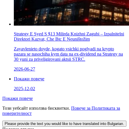
Strategy Е Syed S $13 Milirda Knizhni Zagubi – Izpalnitelni
Direktori Kazvat, Che Btc E Neuništožim
Zayavlenieto doyde, kogato vsichki poglyadi na krypto
pazara se nasochіha kym data na ex-dividend na Strategy na
30 yuni za priveligirovani aktsii STRC.
2026-06-27
Покажи повече
2025-12-02
Покажи повече
Този уебсайт използва бисквитки.
Повече за Политиката за
поверителност
Please provide the text you would like to have translated into Bulgarian.