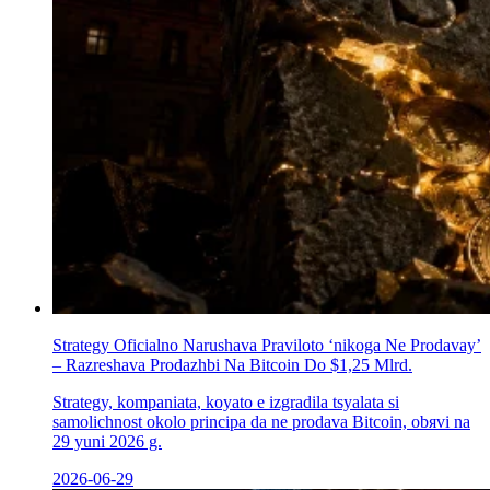
Strategy Oficіalno Narushava Praviloto ‘nikoga Ne Prodavay’
– Razreshava Prodazhbi Na Bitcoin Do $1,25 Mlrd.
Strategy, kompaniata, koуato е izgradila tsyalata si
samolichnost okolo principa da ne prodava Bitcoin, obяvi na
29 yuni 2026 g.
2026-06-29