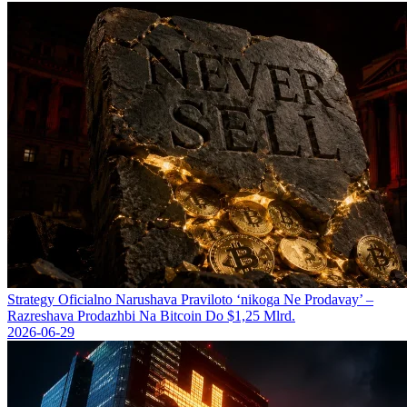
Strategy Oficіalno Narushava Praviloto ‘nikoga Ne Prodavay’ –
Razreshava Prodazhbi Na Bitcoin Do $1,25 Mlrd.
2026-06-29