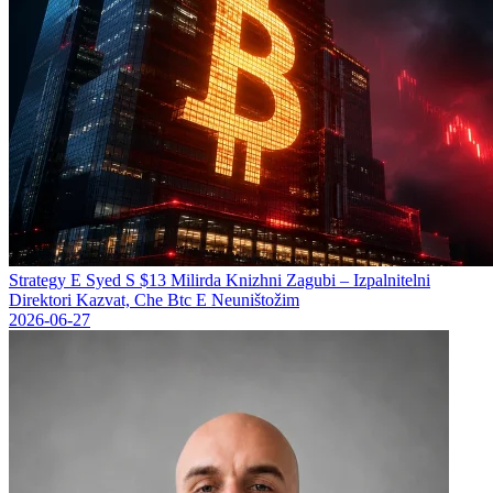
Strategy Е Syed S $13 Milirda Knizhni Zagubi – Izpalnitelni
Direktori Kazvat, Che Btc E Neuništožim
2026-06-27