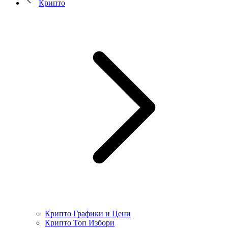
Крипто
Крипто Графики и Цени
Крипто Топ Избори