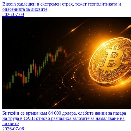
Bitcoin заклещен в екстремен страх, тежат геополитиката и
опасенията за лихвите
2026-07-09
Биткойн се връща към 64 000 долара, слабите данни за пазара
на труда в САЩ отново разпалиха залозите за намаляване на
лихвите
2026-07-06