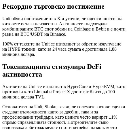
Рекордно търговско постижение
Unit обяви постижението в X и уточни, че идентичността на
китовете остава неизвестна. Активността надхвърли
комбинираните BTC спот обеми на Coinbase и Bybit и е почти
равна на BTC/USDT на Binance.
100% от таксите на Unit се използват за обратно изкупуване
на HYPE токени, като за 24 часа сумата е достигнала 1,88
милиона долара.
Токенизацията стимулира DeFi
активността
Активите на Unit се използват в HyperCore и HyperEVM, като
протоколи като Liminal и Project X достигат близо до 100
милиона долара TVL.
Основателят на Unit, Shoku, заяви, че големите китови сделки
създават възможности както за дребни, така и за
професионални трейдъри, като цените често варират ±1%
спрямо справедливата стойност. Потребителите също
използваха арбитраж между спот и perpetual пазари, което