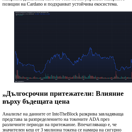
позиции на Cardano и подхранват устойчива екосистема.
„Дългосрочни притежатели: Влияние
върху бъдещата цена
Анализът на данните от IntoTheBlock разкрива завладяваща
представа за разпределението на токените ADA през
различните периоди на притежание. Впечатляващо е, че
значителен кеш от 3 милиона токена се намира на сигурно