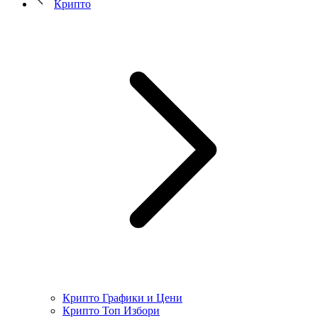
Крипто
Крипто Графики и Цени
Крипто Топ Избори