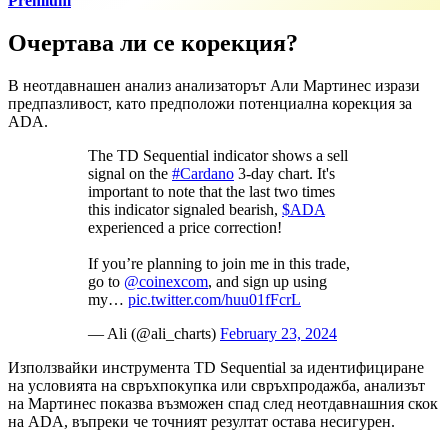
Premium
Очертава ли се корекция?
В неотдавнашен анализ анализаторът Али Мартинес изрази
предпазливост, като предположи потенциална корекция за
ADA.
The TD Sequential indicator shows a sell
signal on the
#Cardano
3-day chart. It's
important to note that the last two times
this indicator signaled bearish,
$ADA
experienced a price correction!
If you’re planning to join me in this trade,
go to
@coinexcom
, and sign up using
my…
pic.twitter.com/huu01fFcrL
— Ali (@ali_charts)
February 23, 2024
Използвайки инструмента TD Sequential за идентифициране
на условията на свръхпокупка или свръхпродажба, анализът
на Мартинес показва възможен спад след неотдавнашния скок
на ADA, въпреки че точният резултат остава несигурен.