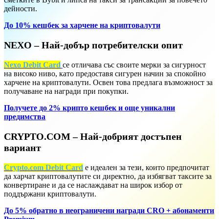
дейности.
До 10% кешбек за харчене на криптовалути
NEXO – Най-добър потребителски опит
Nexo Debit Card
се отличава със своите мерки за сигурност
на високо ниво, като предоставя сигурен начин за спокойно
харчене на криптовалути. Освен това предлага възможност за
получаване на награди при покупки.
Получете до 2% крипто кешбек и още уникални
предимства
CRYPTO.COM – Най-добрият достъпен
вариант
Crypto.com Debit Card
е идеален за тези, които предпочитат
да харчат криптовалутите си директно, да избягват таксите за
конвертиране и да се наслаждават на широк избор от
поддържани криптовалути.
До 5% обратно в неограничени награди CRO + абонаменти