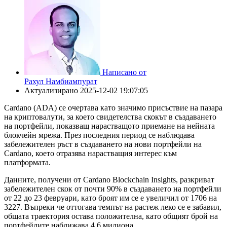
Написано от
Рахул Намбиампурат
Актуализирано
2025-12-02 19:07:05
Cardano (ADA) се очертава като значимо присъствие на пазара
на криптовалути, за което свидетелства скокът в създаването
на портфейли, показващ нарастващото приемане на нейната
блокчейн мрежа. През последния период се наблюдава
забележителен ръст в създаването на нови портфейли на
Cardano, което отразява нарастващия интерес към
платформата.
Данните, получени от Cardano Blockchain Insights, разкриват
забележителен скок от почти 90% в създаването на портфейли
от 22 до 23 февруари, като броят им се е увеличил от 1706 на
3227. Въпреки че оттогава темпът на растеж леко се е забавил,
общата траектория остава положителна, като общият брой на
портфейлите наближава 4,6 милиона.