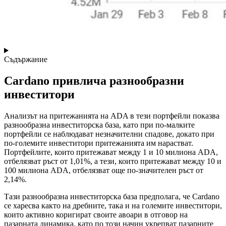
Съдържание
Cardano привлича разнообразни
инвеститори
Анализът на притежанията на ADA в тези портфейли показва
разнообразна инвеститорска база, като при по-малките
портфейли се наблюдават незначителни спадове, докато при
по-големите инвеститори притежанията им нарастват.
Портфейлите, които притежават между 1 и 10 милиона ADA,
отбелязват ръст от 1,01%, а тези, които притежават между 10 и
100 милиона ADA, отбелязват още по-значителен ръст от
2,14%.
Тази разнообразна инвеститорска база предполага, че Cardano
се харесва както на дребните, така и на големите инвеститори,
които активно коригират своите авоари в отговор на
пазарната динамика, като по този начин укрепват пазарните