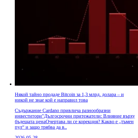
Някой тайно продаде Bitcoin за 1,3 млрд. долара – и
никой не знае кой е направил това
Съдържание Cardano привлича разнообразни
инвеститори"Дългосрочни притежатели: Влияние върху
бъдещата ценаОчертава ли се корекция? Какво е „тъмен
пул“ и защо трябва да в..
2026-05-28