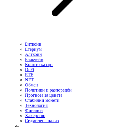
Биткойн
Етериум
Алткойн
Блокчейн
Крипто хазарт
DeFi
ETF
NFT
Обмен
Политики и разпоредби
Прогноза за цената
Стабилни монети
Технология
Финанси
Хакерство
Седмичен анализ