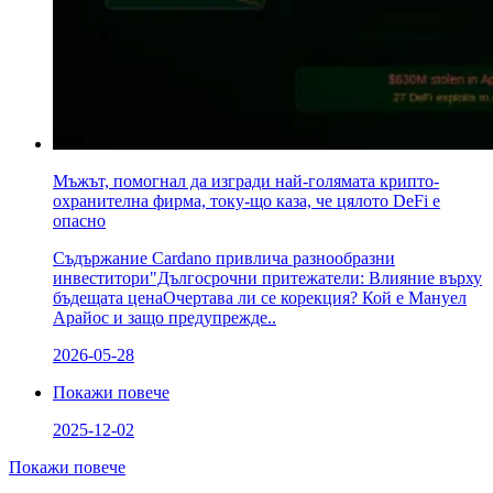
Мъжът, помогнал да изгради най-голямата крипто-
охранителна фирма, току-що каза, че цялото DeFi е
опасно
Съдържание Cardano привлича разнообразни
инвеститори"Дългосрочни притежатели: Влияние върху
бъдещата ценаОчертава ли се корекция? Кой е Мануел
Арайос и защо предупрежде..
2026-05-28
Покажи повече
2025-12-02
Покажи повече