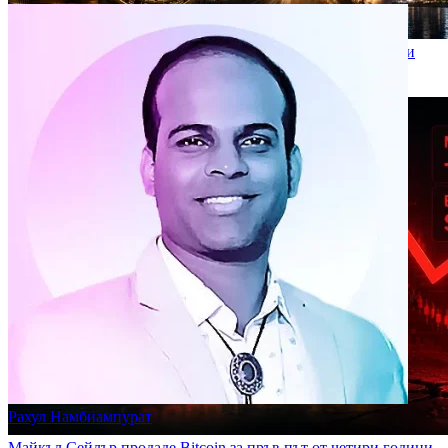
SpaceX днес стартира историческото си IPO шоу – и държи
$1,4 млрд. в Bitcoin
2026-06-02
Рахул Намбиампурат
Майкъл Сейлър продаде Bitcoin за пръв път от четири години