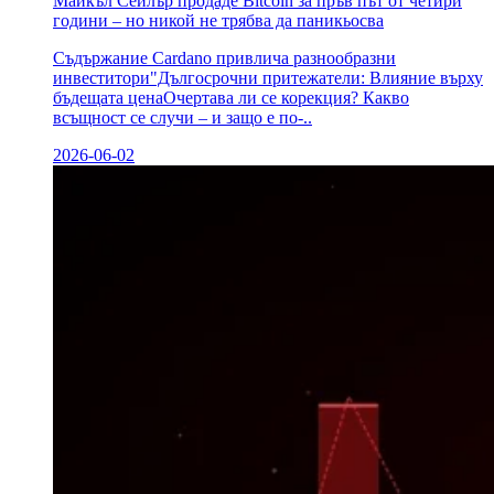
Майкъл Сейлър продаде Bitcoin за пръв път от четири
години – но никой не трябва да паникьосва
Съдържание Cardano привлича разнообразни
инвеститори"Дългосрочни притежатели: Влияние върху
бъдещата ценаОчертава ли се корекция? Какво
всъщност се случи – и защо е по-..
2026-06-02