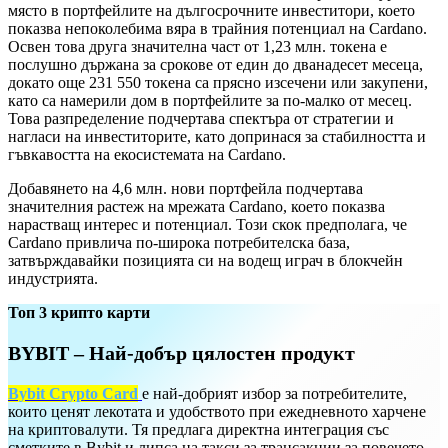
място в портфейлите на дългосрочните инвеститори, което
показва непоколебима вяра в трайния потенциал на Cardano.
Освен това друга значителна част от 1,23 млн. токена е
послушно държана за срокове от един до дванадесет месеца,
докато още 231 550 токена са прясно изсечени или закупени,
като са намерили дом в портфейлите за по-малко от месец.
Това разпределение подчертава спектъра от стратегии и
нагласи на инвеститорите, като допринася за стабилността и
гъвкавостта на екосистемата на Cardano.
Добавянето на 4,6 млн. нови портфейла подчертава
значителния растеж на мрежата Cardano, което показва
нарастващ интерес и потенциал. Този скок предполага, че
Cardano привлича по-широка потребителска база,
затвърждавайки позицията си на водещ играч в блокчейн
индустрията.
Топ 3 крипто карти
BYBIT – Най-добър цялостен продукт
Bybit Crypto Card
е най-добрият избор за потребителите,
които ценят лекотата и удобството при ежедневното харчене
на криптовалути. Тя предлага директна интеграция със
сметките в Bybit и липса на такси за трансакции за повечето