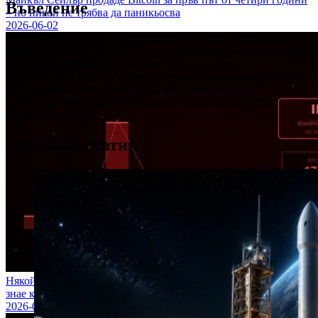
Въведение
– но никой не трябва да паникьосва
2026-06-02
Запознайте се с Рахул Намбиампурат, опитен писател на
свободна практика, който пише за криптовалути и е родом от
динамичния щат Керала, Индия. Със задълбочен
образователен опит от университета Сиким Манипал, Рахул
се е превърнал в забележителна фигура в света на
криптовалутите, специализирайки в областта на НФП,
криптовалутите ..
Свързани статии
Някой тайно продаде Bitcoin за 1,3 млрд. долара – и никой не
знае кой е направил това
2026-05-28