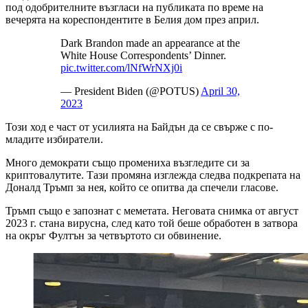
под одобрителните възгласи на публиката по време на
вечерята на кореспондентите в Белия дом през април.
Dark Brandon made an appearance at the
White House Correspondents’ Dinner.
pic.twitter.com/lNfWrNXj0i
— President Biden (@POTUS)
April 30,
2023
Този ход е част от усилията на Байдън да се свърже с по-
младите избиратели.
Много демократи също промениха възгледите си за
криптовалутите. Тази промяна изглежда следва подкрепата на
Доналд Тръмп за нея, който се опитва да спечели гласове.
Тръмп също е запознат с меметата. Неговата снимка от август
2023 г. стана вирусна, след като той беше обработен в затвора
на окръг Фултън за четвъртото си обвинение.