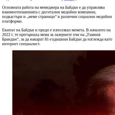
Основната работа на мемеджера на Байдън е да управлява
взаимоотношенията с дигитални медийни компании,
подкастъри и „меме страници“ в различни социални медийни
платформи.
Екипът на Байдън и преди е използвал мемета. В началото на
2022 г. те прегърнаха мема за лазерните очи на „Тъмния
Брандън“, за да накарат 81-годишния Байдън да изглежда като
интернет специалист.