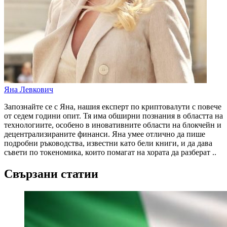
Яна Левкович
Запознайте се с Яна, нашия експерт по криптовалути с повече
от седем години опит. Тя има обширни познания в областта на
технологиите, особено в иновативните области на блокчейн и
децентрализираните финанси. Яна умее отлично да пише
подробни ръководства, известни като бели книги, и да дава
съвети по токеномика, които помагат на хората да разберат ..
Свързани статии