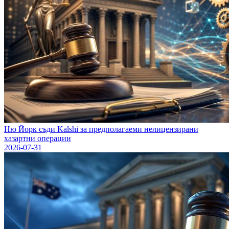
Ню Йорк съди Kalshi за предполагаеми нелицензирани
хазартни операции
2026-07-31