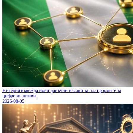
Нигерия въвежда нови данъчни насоки за платформите за
цифрови активи
2026-08-05