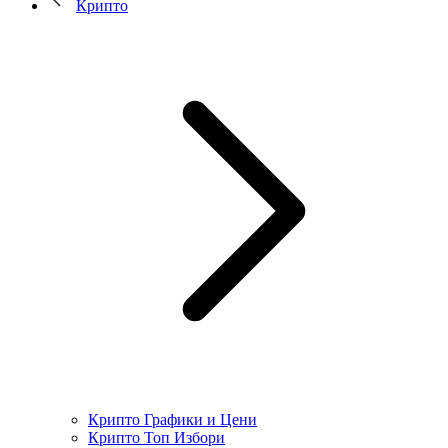
Крипто
Крипто Графики и Цени
Крипто Топ Избори