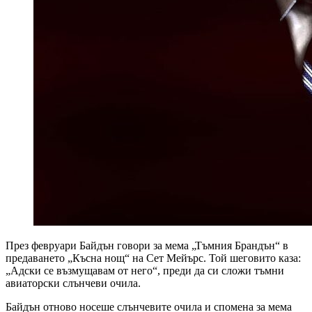
През февруари Байдън говори за мема „Тъмния Брандън“ в
предаването „Късна нощ“ на Сет Мейърс. Той шеговито каза:
„Адски се възмущавам от него“, преди да си сложи тъмни
авиаторски слънчеви очила.
Байдън отново носеше слънчевите очила и спомена за мема