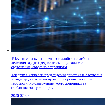
Telegram е изправен пред австралийски съдебни
действия заради предполагаеми провали със
съдържание, свързано с тероризъм
Telegram е изправен пред съдебни действия в Австралия
заради предполагаеми провали в премахването на
терористично съдържание, което допринася за
глобалния контрол и про..
2026-07-30