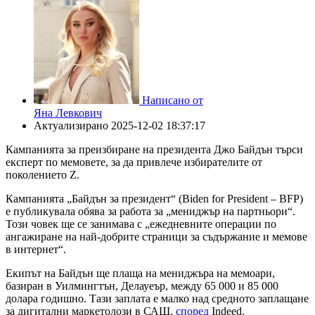
Написано от
Яна Левкович
Актуализирано
2025-12-02 18:37:17
Кампанията за преизбиране на президента Джо Байдън търси
експерт по мемовете, за да привлече избирателите от
поколението Z.
Кампанията „Байдън за президент“ (Biden for President – BFP)
е публикувала обява за работа за „мениджър на партньори“.
Този човек ще се занимава с „ежедневните операции по
ангажиране на най-добрите страници за съдържание и мемове
в интернет“.
Екипът на Байдън ще плаща на мениджъра на мемоари,
базиран в Уилмингтън, Делауеър, между 65 000 и 85 000
долара годишно. Тази заплата е малко над средното заплащане
за дигитални маркетолози в САЩ,
според
Indeed.