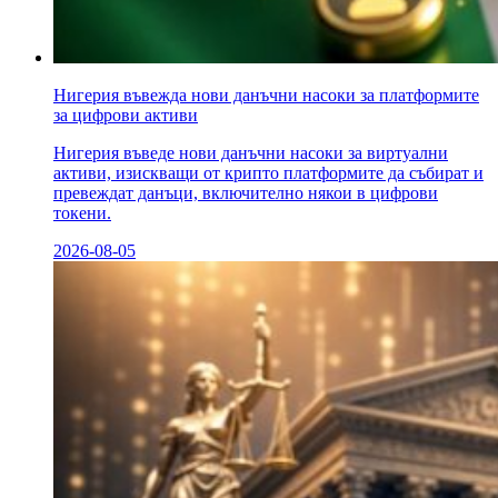
Нигерия въвежда нови данъчни насоки за платформите
за цифрови активи
Нигерия въведе нови данъчни насоки за виртуални
активи, изискващи от крипто платформите да събират и
превеждат данъци, включително някои в цифрови
токени.
2026-08-05