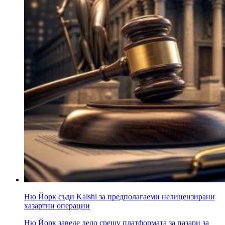
Ню Йорк съди Kalshi за предполагаеми нелицензирани
хазартни операции
Ню Йорк заведе дело срещу платформата за пазари за