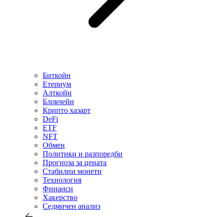
Биткойн
Етериум
Алткойн
Блокчейн
Крипто хазарт
DeFi
ETF
NFT
Обмен
Политики и разпоредби
Прогноза за цената
Стабилни монети
Технология
Финанси
Хакерство
Седмичен анализ