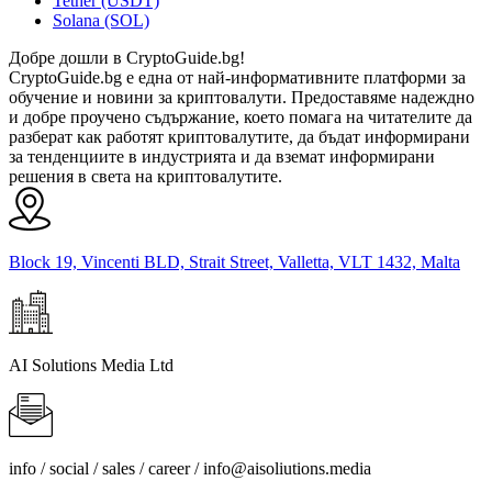
Tether (USDT)
Solana (SOL)
Добре дошли в CryptoGuide.bg!
CryptoGuide.bg е една от най-информативните платформи за
обучение и новини за криптовалути. Предоставяме надеждно
и добре проучено съдържание, което помага на читателите да
разберат как работят криптовалутите, да бъдат информирани
за тенденциите в индустрията и да вземат информирани
решения в света на криптовалутите.
Block 19, Vincenti BLD, Strait Street, Valletta, VLT 1432, Malta
AI Solutions Media Ltd
info / social / sales / career /
info@aisoliutions.media