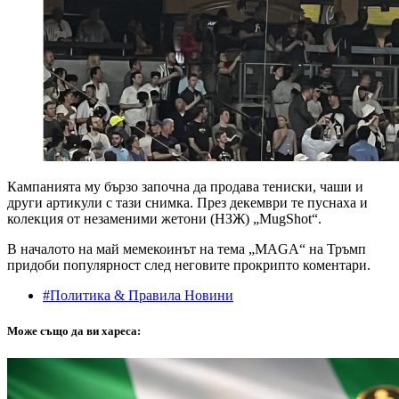
Кампанията му бързо започна да продава тениски, чаши и
други артикули с тази снимка. През декември те пуснаха и
колекция от незаменими жетони (НЗЖ) „MugShot“.
В началото на май мемекоинът на тема „MAGA“ на Тръмп
придоби популярност след неговите прокрипто коментари.
#Политика & Правила Новини
Може също да ви хареса: