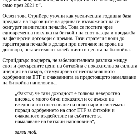
само през 2021 г.“.
Освен това Стрийерс уточни как увеличената годишна база
предлага на търговците на деривати възможност да си
осигурят значителни печалби. Това се постига чрез
едновременна покупка на биткойн на спот пазара и продажба
на фючърсни договори с премия. Тази стратегия води до
гарантирана печалба в долари при изтичане на срока на
договора, независимо от колебанията в цената на биткойна.
Стрийджърс подчерта, че забележителната разлика между
спот и фючърсните цени на биткойна е показателна за силната
инерция на пазара, стимулирана от неотдавнашното
одобрение на ETF и очакванията за предстоящото намаляване
на биткойна наполовина.
„Фактът, че тази доходност е толкова невероятно
висока, е много бичи показател и се дължи на
ежедневното постъпване на нови пари в системата
поради одобрението на спот ETF за биткойн и
очакваното въздействие на събитието за
намаляване на биткойн наполовина“,
заяви той.