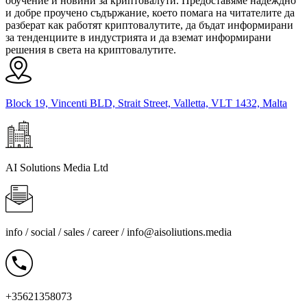
обучение и новини за криптовалути. Предоставяме надеждно
и добре проучено съдържание, което помага на читателите да
разберат как работят криптовалутите, да бъдат информирани
за тенденциите в индустрията и да вземат информирани
решения в света на криптовалутите.
Block 19, Vincenti BLD, Strait Street, Valletta, VLT 1432, Malta
AI Solutions Media Ltd
info / social / sales / career /
info@aisoliutions.media
+35621358073