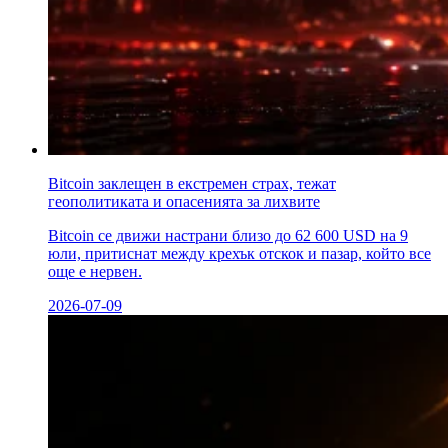
Bitcoin заклещен в екстремен страх, тежат
геополитиката и опасенията за лихвите
Bitcoin се движи настрани близо до 62 600 USD на 9
юли, притиснат между крехък отскок и пазар, който все
още е нервен.
2026-07-09