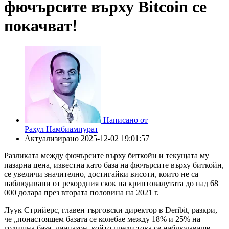
фючърсите върху Bitcoin се
покачват!
Написано от
Рахул Намбиампурат
Актуализирано
2025-12-02 19:01:57
Разликата между фючърсите върху биткойн и текущата му
пазарна цена, известна като база на фючърсите върху биткойн,
се увеличи значително, достигайки висоти, които не са
наблюдавани от рекордния скок на криптовалутата до над 68
000 долара през втората половина на 2021 г.
Луук Стрийерс, главен търговски директор в Deribit, разкри,
че „понастоящем базата се колебае между 18% и 25% на
годишна база, диапазон, който преди това се наблюдаваше