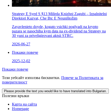
Strategy Е Syed S $13 Milirda Knizhni Zagubi – Izpalnitelni
Direktori Kazvat, Che Btc E Neuništožim
Zayavlenieto doyde, kogato vsichki poglyadi na krypto
pazara se nasochіha kym data na ex-dividend na Strategy na
30 yuni za priveligirovani aktsii STRC.
2026-06-27
Покажи повече
2025-12-02
Покажи повече
Този уебсайт използва бисквитки.
Повече за Политиката за
поверителност
Please provide the text you would like to have translated into Bulgarian.
Полезни връзки
Карта на сайта
Homepage