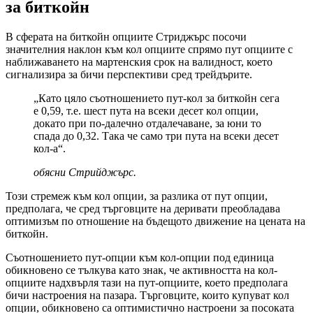
за биткойн
В сферата на биткойн опциите Стриджърс посочи
значителния наклон към кол опциите спрямо пут опциите с
наближаването на мартенския срок на валидност, което
сигнализира за бичи перспективи сред трейдърите.
„Като цяло съотношението пут-кол за биткойн сега
е 0,59, т.е. шест пута на всеки десет кол опции,
докато при по-далечно отдалечаване, за юни то
спада до 0,32. Така че само три пута на всеки десет
кол-а“.
обясни Стрийджърс.
Този стремеж към кол опции, за разлика от пут опции,
предполага, че сред търговците на деривати преобладава
оптимизъм по отношение на бъдещото движение на цената на
биткойн.
Съотношението пут-опции към кол-опции под единица
обикновено се тълкува като знак, че активността на кол-
опциите надхвърля тази на пут-опциите, което предполага
бичи настроения на пазара. Търговците, които купуват кол
опции, обикновено са оптимистично настроени за посоката