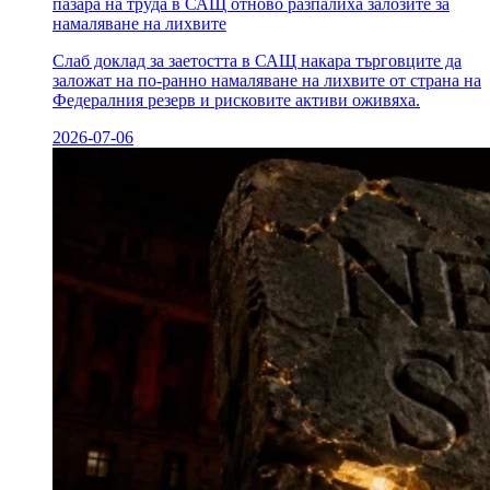
пазара на труда в САЩ отново разпалиха залозите за
намаляване на лихвите
Слаб доклад за заетостта в САЩ накара търговците да
заложат на по-ранно намаляване на лихвите от страна на
Федералния резерв и рисковите активи оживяха.
2026-07-06