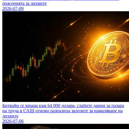
опасенията за лихвите
2026-07-09
Биткойн се връща към 64 000 долара, слабите данни за пазара
на труда в САЩ отново разпалиха залозите за намаляване на
лихвите
2026-07-06