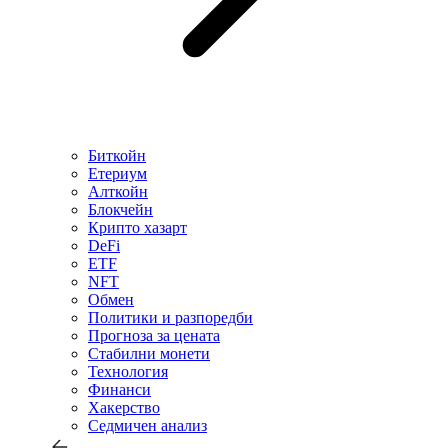
Биткойн
Етериум
Алткойн
Блокчейн
Крипто хазарт
DeFi
ETF
NFT
Обмен
Политики и разпоредби
Прогноза за цената
Стабилни монети
Технология
Финанси
Хакерство
Седмичен анализ