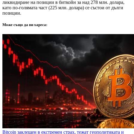
ликвидиране на позиции в биткойн за над 278 млн. долара,
като по-голямата част (225 млн. долара) се състои от дълги
позиции.
Може също да ви хареса:
Bitcoin заклещен в екстремен страх, тежат геополитиката и