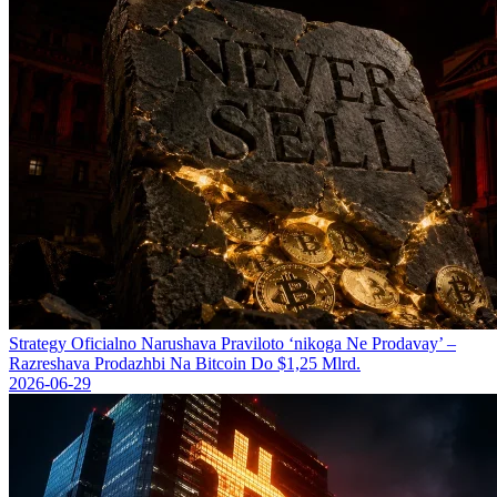
Strategy Oficіalno Narushava Praviloto ‘nikoga Ne Prodavay’ –
Razreshava Prodazhbi Na Bitcoin Do $1,25 Mlrd.
2026-06-29