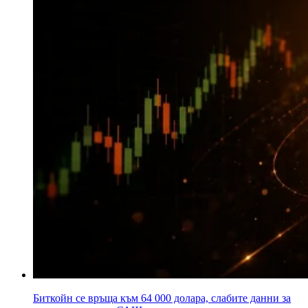
Биткойн се връща към 64 000 долара, слабите данни за