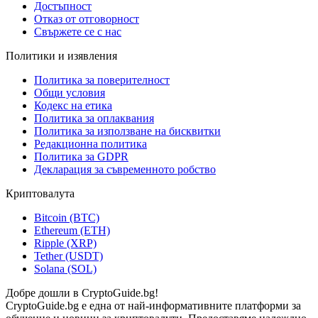
Достъпност
Отказ от отговорност
Свържете се с нас
Политики и изявления
Политика за поверителност
Общи условия
Кодекс на етика
Политика за оплаквания
Политика за използване на бисквитки
Редакционна политика
Политика за GDPR
Декларация за съвременното робство
Криптовалута
Bitcoin (BTC)
Ethereum (ETH)
Ripple (XRP)
Tether (USDT)
Solana (SOL)
Добре дошли в CryptoGuide.bg!
CryptoGuide.bg е една от най-информативните платформи за