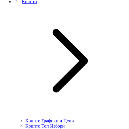
Крипто
Крипто Графики и Цени
Крипто Топ Избори