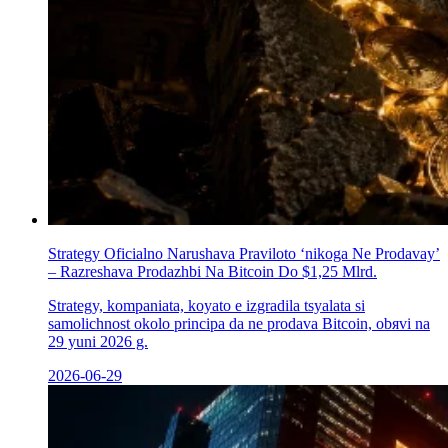
Strategy Oficіalno Narushava Praviloto ‘nikoga Ne Prodavay’
– Razreshava Prodazhbi Na Bitcoin Do $1,25 Mlrd.
Strategy, kompaniata, koуato е izgradila tsyalata si
samolichnost okolo principa da ne prodava Bitcoin, obяvi na
29 yuni 2026 g.
2026-06-29