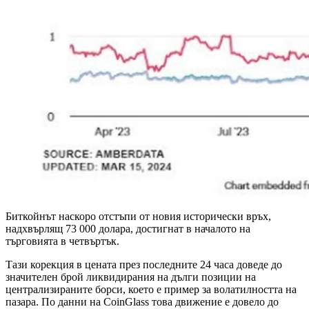
Биткойнът наскоро отстъпи от новия исторически връх,
надхвърлящ 73 000 долара, достигнат в началото на
търговията в четвъртък.
Тази корекция в цената през последните 24 часа доведе до
значителен брой ликвидирания на дълги позиции на
централизираните борси, което е пример за волатилността на
пазара. По данни на CoinGlass това движение е довело до