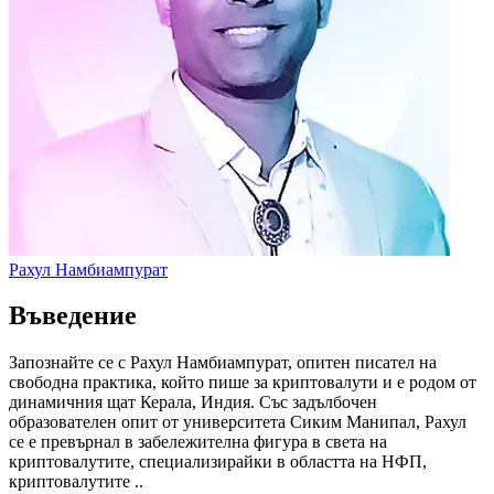
Рахул Намбиампурат
Въведение
Запознайте се с Рахул Намбиампурат, опитен писател на
свободна практика, който пише за криптовалути и е родом от
динамичния щат Керала, Индия. Със задълбочен
образователен опит от университета Сиким Манипал, Рахул
се е превърнал в забележителна фигура в света на
криптовалутите, специализирайки в областта на НФП,
криптовалутите ..