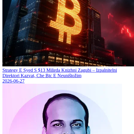
Strategy Е Syed S $13 Milirda Knizhni Zagubi – Izpalnitelni
Direktori Kazvat, Che Btc E Neuništožim
2026-06-27